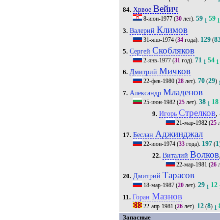
Вейич
Хрвое
84.
59
59
8-июн-1977
(
30
лет).
1
Климов
Валерий
3.
129
8
31-янв-1974
(
34
года).
(
Скобляков
Сергей
5.
71
54
2-янв-1977
(
31
год).
1
1
Мичков
Дмитрий
6.
70
29
22-фев-1980
(
28
лет).
(
)
Младенов
Александр
7.
38
18
25-июн-1982
(
25
лет).
1
Стрелков
,
Игорь
9.
21-мар-1982
(
25
л
Аджинджал
Беслан
17.
197
1
22-июн-1974
(
33
года).
(
Волков
Виталий
22.
22-мар-1981
(
26
л
Тарасов
Дмитрий
20.
29
12
18-мар-1987
(
20
лет).
1
Мазнов
Горан
11.
12
8
22-апр-1981
(
26
лет).
(
)
1
Запасные