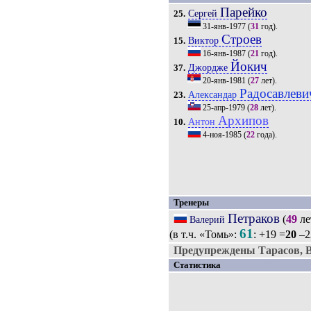
Парейко
Сергей
25.
31-янв-1977
(
31
год).
Строев
Виктор
15.
16-янв-1987
(
21
год).
Йокич
Джордже
37.
20-янв-1981
(
27
лет).
Радосавлеви
Александар
23.
25-апр-1979
(
28
лет).
Архипов
Антон
10.
4-ноя-1985
(
22
года).
Тренеры
Петраков
(
49
ле
Валерий
61
(в т.ч. «Томь»:
: +19 =
20
–2
Предупреждены Тарасов, В
Статистика