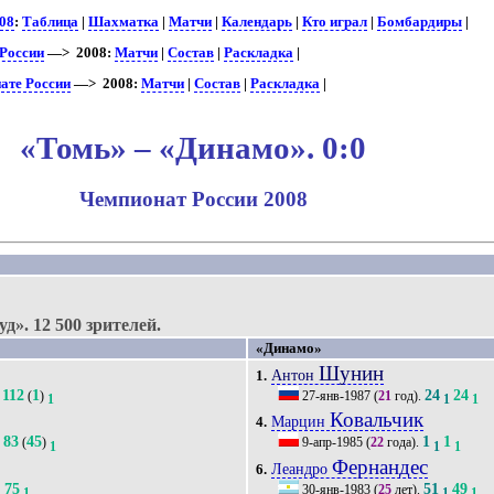
08
:
Таблица
|
Шахматка
|
Матчи
|
Календарь
|
Кто играл
|
Бомбардиры
|
 России
—> 2008:
Матчи
|
Состав
|
Раскладка
|
ате России
—> 2008:
Матчи
|
Состав
|
Раскладка
|
«Томь» – «Динамо». 0:0
Чемпионат России 2008
уд».
12 500 зрителей.
«Динамо»
Шунин
Антон
1.
112
1
24
24
(
)
27-янв-1987
(
21
год).
1
1
1
Ковальчик
Марцин
4.
83
45
1
1
(
)
9-апр-1985
(
22
года).
1
1
1
1
Фернандес
Леандро
6.
75
51
49
30-янв-1983
(
25
лет).
1
1
1
1