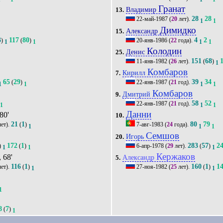
Гранат
Владимир
13.
28
28
22-май-1987
(
20
лет).
1
1
1
Димидко
Александр
15.
3
117
80
4
2
)
(
)
20-янв-1986
(
22
года).
1
1
1
1
Колодин
Денис
25.
151
68
11-янв-1982
(
26
лет).
(
)
1
Комбаров
Кирилл
7.
65
29
39
34
(
)
22-янв-1987
(
21
год).
1
1
1
1
Комбаров
Дмитрий
9.
58
52
22-янв-1987
(
21
год).
1
1
1
Данни
 80'
10.
21
1
80
79
ет).
(
)
7-авг-1983
(
24
года).
1
1
1
Семшов
Игорь
20.
172
1
283
57
2
)
(
)
6-апр-1978
(
29
лет).
(
)
1
1
1
Кержаков
, 68'
Александр
5.
116
1
160
1
1
ет).
(
)
27-ноя-1982
(
25
лет).
(
)
1
1
1
8
7
(
)
1