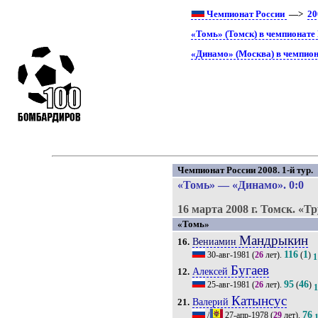
Чемпионат России
—>
20
«Томь» (Томск) в чемпионате
«Динамо» (Москва) в чемпион
Чемпионат России 2008. 1-й тур.
«Томь»
—
«Динамо»
. 0:0
16 марта 2008 г.
Томск.
«Тр
«Томь»
Мандрыкин
Вениамин
16.
116
1
30-авг-1981
(
26
лет).
(
)
1
Бугаев
Алексей
12.
95
46
25-авг-1981
(
26
лет).
(
)
Катынсус
Валерий
21.
76
/
27-апр-1978
(
29
лет).