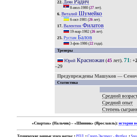
Радич
Деян
22.
8-июл-1980
(
27
лет).
Шумейко
Виталий
6.
6-окт-1981
(
26
лет).
Филатов
Валентин
17.
19-мар-1982
(
26
лет).
Балов
Рустам
25.
3-фев-1986
(
22
года).
Тренеры
Красножан
71
(
45
лет).
: +
Юрий
–29
Предупреждены Машуков — Семочк
Статистика
Средний возрас
Средний опыт
Степень сыгран
«Спартак» (Нальчик) – «Шинник» (Ярославль):
история в
Технические данные этого матча:
•
РПЛ
. •
Спорт-Экспресс - Футбол
. •
Spo