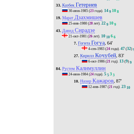
Гетериев
Казбек
33.
14
10
30-июн-1985
(
23
года).
9
8
Дзахмишев
Марат
19.
22
10
25-янв-1980
(
28
лет).
9
9
Сирадзе
Давид
43.
10
6
21-окт-1981
(
26
лет).
10
6
Гогуа
, 64'
Гогита
7.
47
32
4-сен-1983
(
24
года).
(
)
Кочубей
, 83'
Кирилл
27.
13
9
6-окт-1986
(
21
год).
(
)
9
Калимуллин
Рустем
84.
5
3
24-июн-1984
(
24
года).
5
3
Кажаров
, 87'
Назир
10.
23
12-янв-1987
(
21
год).
10