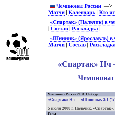
Чемпионат России
—>
Матчи
|
Календарь
|
Кто и
«Спартак» (Нальчик) в че
|
Состав
|
Раскладка
|
«Шинник» (Ярославль) в 
Матчи
|
Состав
|
Раскладк
«Спартак» Нч 
Чемпионат 
Чемпионат России 2008. 12-й тур.
«Спартак» Нч
—
«Шинник»
. 2:1 (1:
5 июля 2008 г.
Нальчик.
«Спартак»
Голы