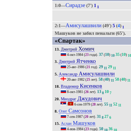
Сирадзе
1:0—
(7')
1
1
Амисулашвили
2:1—
(49')
5
(
4
)
1
Машуков не забил пенальти (65').
«Спартак»
Хомич
Дмитрий
13.
37
10
35
10
4-окт-1984
(
23
года).
(
)
(
)
10
1
Ятченко
Дмитрий
3.
29
29
25-авг-1986
(
21
год).
11
11
Амисулашвили
Александр
5.
58
40
58
40
20-авг-1982
(
25
лет).
(
)
(
)
11
11
Кисенков
Владимир
18.
13
10
8-окт-1981
(
26
лет).
8
7
Джудович
Миодраг
20.
55
52
/
6-сен-1979
(
28
лет).
11
11
Самсонов
Олег
8.
31
27
7-сен-1987
(
20
лет).
8
6
Машуков
Аслан
15.
50
36
4-ноя-1984
(
23
года).
10
10