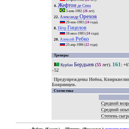
Жефтон
де Сена
4.
3-янв-1982
(
26
лет).
Орехов
Александр
22.
29-ноя-1983
(
24
года).
Гицелов
Пётр
8.
18-июл-1983
(
24
года).
Ребко
Алексей
20.
23-апр-1986
(
22
года).
Тренеры
Бердыев
161
(
55
лет).
: +6
Курбан
–52
Предупреждены Нобоа, Квирквелия
Бояринцев.
Статистика
Средний возр
Средний опы
Степень сыгр
«Рубин» (Казань) – «Шинник» (Ярославль):
история встр