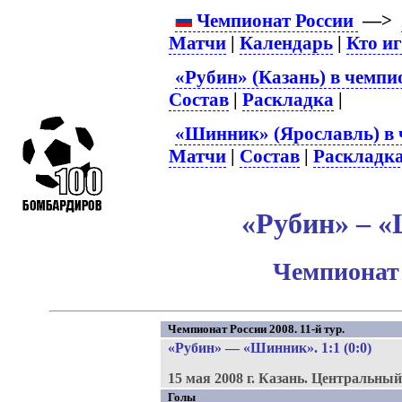
Чемпионат России
—>
Матчи
|
Календарь
|
Кто и
«Рубин» (Казань) в чемпи
Состав
|
Раскладка
|
«Шинник» (Ярославль) в 
Матчи
|
Состав
|
Раскладк
«Рубин» – «
Чемпионат 
Чемпионат России 2008. 11-й тур.
«Рубин»
—
«Шинник»
. 1:1 (0:0)
15 мая 2008 г.
Казань.
Центральный
Голы