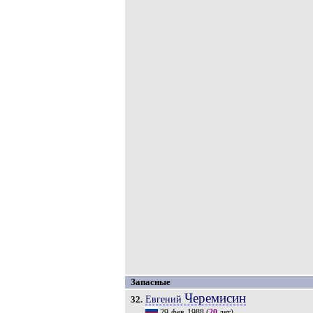
Запасные
Черемисин
Евгений
32.
29-фев-1988
(
20
лет).