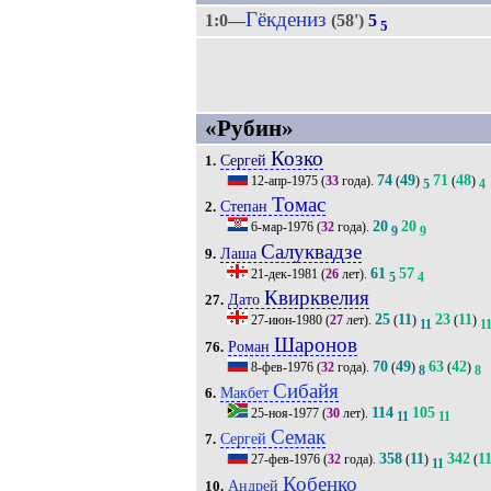
Гёкдениз
1:0—
(58')
5
5
«Рубин»
Козко
Сергей
1.
74
49
71
48
12-апр-1975
(
33
года).
(
)
(
)
5
4
Томас
Степан
2.
20
20
6-мар-1976
(
32
года).
9
9
Салуквадзе
Лаша
9.
61
57
21-дек-1981
(
26
лет).
5
4
Квирквелия
Дато
27.
25
11
23
11
27-июн-1980
(
27
лет).
(
)
(
)
11
1
Шаронов
Роман
76.
70
49
63
42
8-фев-1976
(
32
года).
(
)
(
)
8
8
Сибайя
Макбет
6.
114
105
25-ноя-1977
(
30
лет).
11
11
Семак
Сергей
7.
358
11
342
1
27-фев-1976
(
32
года).
(
)
(
11
Кобенко
Андрей
10.