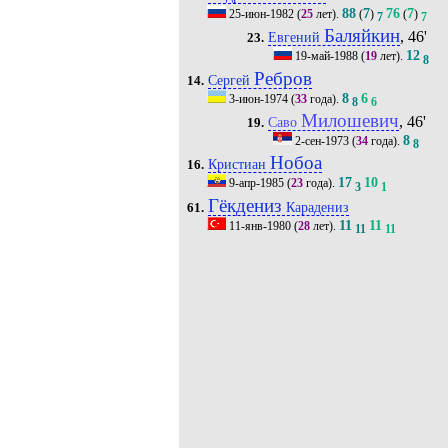
88
7
76
7
25-июн-1982
(
25
лет).
(
)
(
)
7
7
Баляйкин
, 46'
Евгений
23.
12
19-май-1988
(
19
лет).
8
Ребров
Сергей
14.
8
6
3-июн-1974
(
33
года).
8
6
Милошевич
, 46'
Саво
19.
8
2-сен-1973
(
34
года).
8
Нобоа
Кристиан
16.
17
10
9-апр-1985
(
23
года).
3
1
Гёкдениз
Карадениз
61.
11
11
11-янв-1980
(
28
лет).
11
11