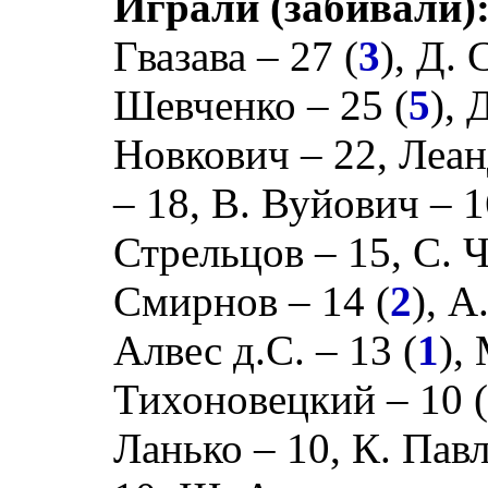
Играли (забивали)
Гвазава
– 27 (
3
),
Д. 
Шевченко
– 25 (
5
),
Д
Новкович
– 22,
Леан
– 18,
В. Вуйович
– 1
Стрельцов
– 15,
С. 
Смирнов
– 14 (
2
),
А
Алвес д.С.
– 13 (
1
),
Тихоновецкий
– 10 
Ланько
– 10,
К. Пав