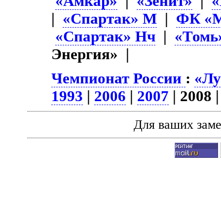
«Амкар»
|
«Зенит»
|
«
|
«Спартак» М
|
ФК «М
«Спартак» Нч
|
«Томь
Энергия» |
Чемпионат России
:
«Лу
1993
|
2006
|
2007
| 2008 |
Для ваших зам