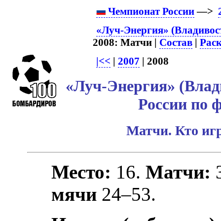
Чемпионат России
—>
«Луч-Энергия» (Владивост
2008: Матчи |
Состав
|
Рас
|<<
|
2007
| 2008
«Луч-Энергия» (Влад
России по 
Матчи. Кто игр
Место:
16.
Матчи:
мячи
24–53.