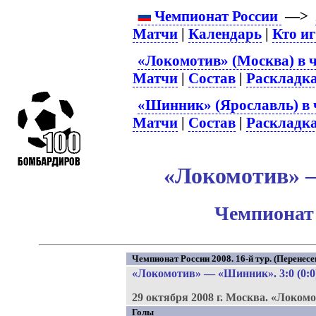
Чемпионат России
—>
Матчи
|
Календарь
|
Кто и
«Локомотив» (Москва) в 
Матчи
|
Состав
|
Раскладк
«Шинник» (Ярославль) в 
Матчи
|
Состав
|
Раскладк
«Локомотив» –
Чемпионат 
Чемпионат России 2008. 16-й тур. (Перенесе
«Локомотив»
—
«Шинник»
. 3:0 (0:0
29 октября 2008 г.
Москва.
«Локомо
Голы