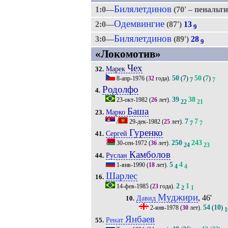
Билялетдинов
1:0—
(70' – пенальт
Одемвингие
2:0—
(87')
13
9
Билялетдинов
3:0—
(89')
28
9
«Локомотив»
Чех
Марек
32.
50
7
50
7
8-апр-1976
(
32
года).
(
)
(
)
7
7
Родолфо
4.
39
38
23-окт-1982
(
26
лет).
22
21
Баша
Марко
23.
7
7
/
29-дек-1982
(
25
лет).
7
7
Гуренко
Сергей
41.
250
243
30-сен-1972
(
36
лет).
24
23
Камболов
Руслан
44.
5
4
1-янв-1990
(
18
лет).
4
4
Шарлес
16.
2
1
14-фев-1985
(
23
года).
2
1
Муджири
, 46'
Давид
10.
54
10
2-янв-1978
(
30
лет).
(
)
1
Янбаев
Ренат
55.