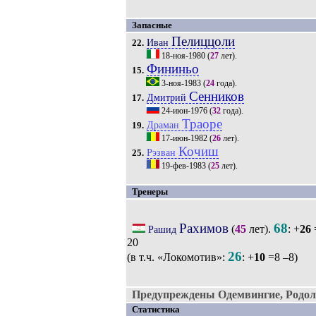
Запасные
Пелиццоли
Иван
22.
18-ноя-1980
(
27
лет).
Фининьо
15.
3-ноя-1983
(
24
года).
Сенников
Дмитрий
17.
24-июн-1976
(
32
года).
Траоре
Драман
19.
17-июн-1982
(
26
лет).
Кочиш
Рэзван
25.
19-фев-1983
(
25
лет).
Тренеры
Рахимов
68
(
45
лет).
: +
26
Рашид
20
26
(в т.ч. «Локомотив»:
: +
10
=8 –8)
Предупреждены Одемвингие, Родол
Статистика