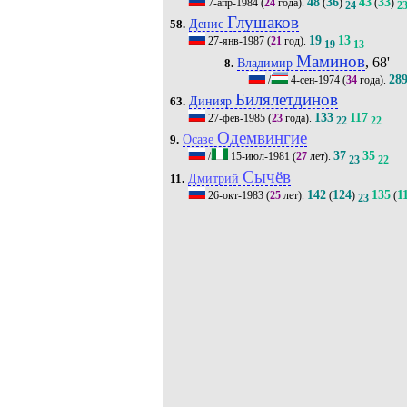
48
36
43
33
7-апр-1984
(
24
года).
(
)
(
)
24
2
Глушаков
Денис
58.
19
13
27-янв-1987
(
21
год).
19
13
Маминов
, 68'
Владимир
8.
28
/
4-сен-1974
(
34
года).
Билялетдинов
Динияр
63.
133
117
27-фев-1985
(
23
года).
22
22
Одемвингие
Осазе
9.
37
35
/
15-июл-1981
(
27
лет).
23
22
Сычёв
Дмитрий
11.
142
124
135
1
26-окт-1983
(
25
лет).
(
)
(
23