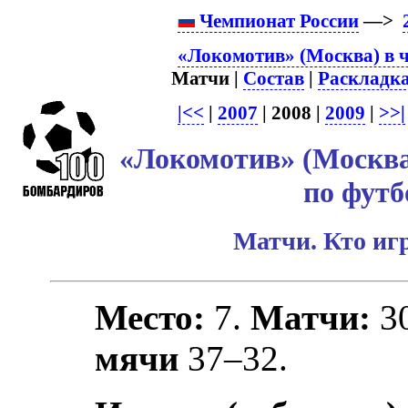
Чемпионат России
—>
«Локомотив» (Москва) в 
Матчи |
Состав
|
Раскладк
|<<
|
2007
| 2008 |
2009
|
>>|
«Локомотив» (Москва
по футб
Матчи. Кто игр
Место:
7.
Матчи:
3
мячи
37–32.