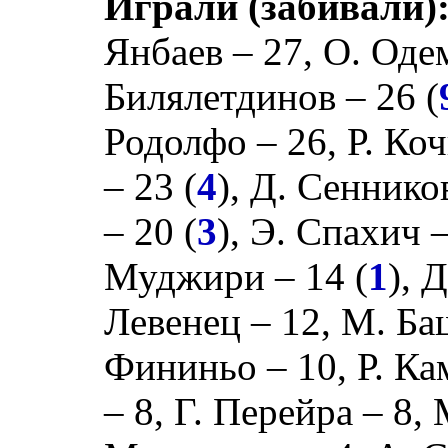
Играли (забивали)
Янбаев
– 27,
О. Оде
Билялетдинов
– 26 (
Родолфо
– 26,
Р. Ко
– 23 (
4
),
Д. Сеннико
– 20 (
3
),
Э. Спахич
–
Муджири
– 14 (
1
),
Д
Левенец
– 12,
М. Ба
Фининьо
– 10,
Р. К
– 8,
Г. Перейра
– 8,