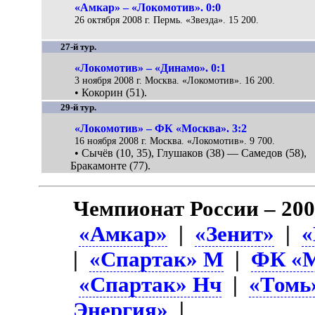
«Амкар» – «Локомотив». 0:0
26 октября 2008 г. Пермь. «Звезда». 15 200.
27-й тур.
«Локомотив» – «Динамо». 0:1
3 ноября 2008 г. Москва. «Локомотив». 16 200.
• Кокорин (51).
29-й тур.
«Локомотив» – ФК «Москва». 3:2
16 ноября 2008 г. Москва. «Локомотив». 9 700.
• Сычёв (10, 35), Глушаков (38) — Самедов (58),
Бракамонте (77).
Чемпионат России – 20
«Амкар»
|
«Зенит»
|
«
|
«Спартак» М
|
ФК «М
«Спартак» Нч
|
«Томь
Энергия»
|