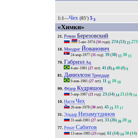
Чех
1:1—
(85')
5
3
«Химки»
Березовский
Роман
21.
274
53
273
/
5-авг-1974
(
34
года).
(
)
25
Йованович
Миодраг
18.
39
38
38
24-мар-1977
(
31
год).
(
)
15
15
Габриэл
Ац
79.
41
8
40
8
4-авг-1981
(
27
лет).
(
)
(
)
8
8
Даниэлсон
Триндаде
81.
11
10
9-янв-1981
(
27
лет).
11
10
Кудряшов
Фёдор
99.
23
14
21
14
5-апр-1987
(
21
год).
(
)
(
)
14
14
Чех
Настя
10.
45
33
26-янв-1978
(
30
лет).
21
17
Низамутдинов
Эльдар
31.
33
26
20
31-май-1981
(
27
лет).
(
)
26
20
Сабитов
Ренат
77.
61
14
50
14
13-июн-1985
(
23
года).
(
)
(
)
14