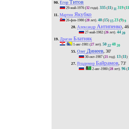
Титов
Егор
90.
335
11
319
1
29-май-1976
(
32
года).
(
)
(
11
Якубко
Мартин
11.
40
15
23
9
26-фев-1980
(
28
лет).
(
)
(
)
15
9
Антипенко
, 46
Александр
20.
44
27-май-1982
(
26
лет).
20
Блатняк
Драган
19.
50
48
/
1-авг-1981
(
27
лет).
22
20
Динеев
, 30'
Олег
55.
13
11
30-окт-1987
(
21
год).
(
)
Байрамов
, 73'
Владимир
27.
96
/
2-авг-1980
(
28
лет).
(