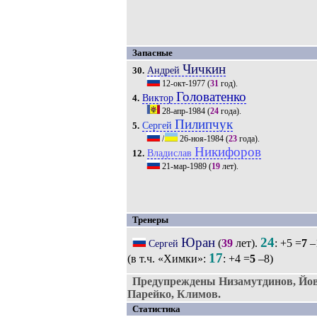
Запасные
Чичкин
Андрей
30.
12-окт-1977
(
31
год).
Головатенко
Виктор
4.
28-апр-1984
(
24
года).
Пилипчук
Сергей
5.
/
26-ноя-1984
(
23
года).
Никифоров
Владислав
12.
21-мар-1989
(
19
лет).
Тренеры
Юран
24
(
39
лет).
: +5 =
7
–
Сергей
17
(в т.ч. «Химки»:
: +4 =
5
–8)
Предупреждены Низамутдинов, Йов
Парейко, Климов.
Статистика