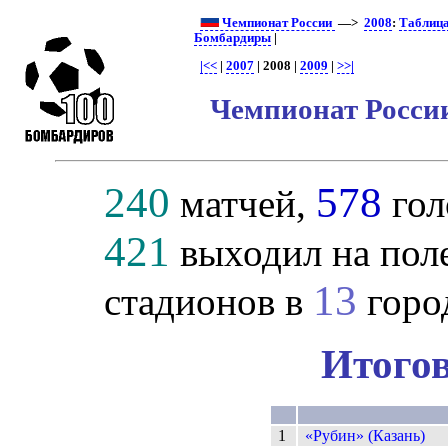
Чемпионат России
—>
2008
:
Таблиц
Бомбардиры
|
|<<
|
2007
| 2008 |
2009
|
>>|
Чемпионат России
240
578
матчей,
гол
421
выходил на пол
13
стадионов в
горо
Итогов
1
«Рубин» (Казань)