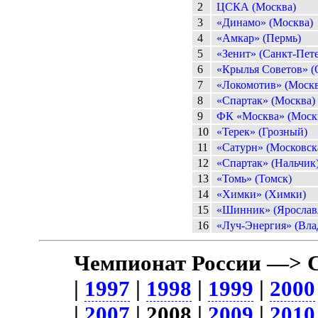
2
ЦСКА (Москва)
3
«Динамо» (Москва)
4
«Амкар» (Пермь)
5
«Зенит» (Санкт-Пет
6
«Крылья Советов» (
7
«Локомотив» (Москв
8
«Спартак» (Москва)
9
ФК «Москва» (Моск
10
«Терек» (Грозный)
11
«Сатурн» (Московска
12
«Спартак» (Нальчик
13
«Томь» (Томск)
14
«Химки» (Химки)
15
«Шинник» (Ярослав
16
«Луч-Энергия» (Вла
Чемпионат России —> 
|
1997
|
1998
|
1999
|
2000
|
2007
| 2008 |
2009
|
2010