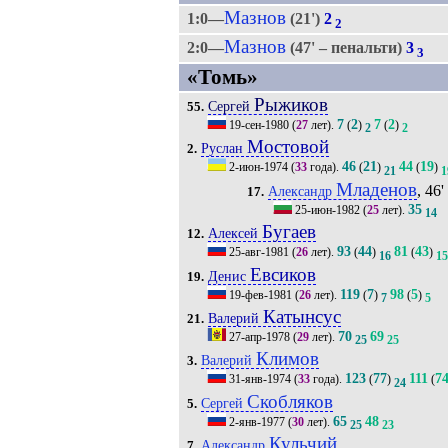
Мазнов
1:0—
(21')
2
2
Мазнов
2:0—
(47' – пенальти)
3
3
«Томь»
Рыжиков
Сергей
55.
7
2
7
2
19-сен-1980
(
27
лет).
(
)
(
)
2
2
Мостовой
Руслан
2.
46
21
44
19
2-июн-1974
(
33
года).
(
)
(
)
21
1
Младенов
, 46'
Александр
17.
35
25-июн-1982
(
25
лет).
14
Бугаев
Алексей
12.
93
44
81
43
25-авг-1981
(
26
лет).
(
)
(
)
16
15
Евсиков
Денис
19.
119
7
98
5
19-фев-1981
(
26
лет).
(
)
(
)
7
5
Катынсус
Валерий
21.
70
69
27-апр-1978
(
29
лет).
25
25
Климов
Валерий
3.
123
77
111
7
31-янв-1974
(
33
года).
(
)
(
24
Скобляков
Сергей
5.
65
48
2-янв-1977
(
30
лет).
25
23
Кульчий
Александр
7.