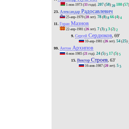
207
58
180
57
1-ноя-1973
(
33
года).
(
)
(
20
Радосавлевич
Александар
23.
78
8
66
4
25-апр-1979
(
28
лет).
(
)
(
)
8
4
Мазнов
Горан
11.
7
3
3
2
22-апр-1981
(
26
лет).
(
)
(
)
3
2
Сердюков
, 69'
Сергей
9.
54
25
10-апр-1981
(
26
лет).
(
)
Архипов
Антон
99.
24
5
17
5
4-ноя-1985
(
21
год).
(
)
(
)
5
5
Строев
, 63'
Виктор
15.
5
16-янв-1987
(
20
лет).
5