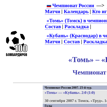
Чемпионат России
—>
Матчи
|
Календарь
|
Кто и
«Томь» (Томск) в чемпион
Состав
|
Раскладка
|
«Кубань» (Краснодар) в ч
Матчи
|
Состав
|
Раскладк
«Томь» – «
Чемпионат 
Чемпионат России 2007. 25-й тур.
«Томь»
—
«Кубань»
. 2:0 (1:0)
30 сентября 2007 г.
Томск.
«Труд».
1
Голы