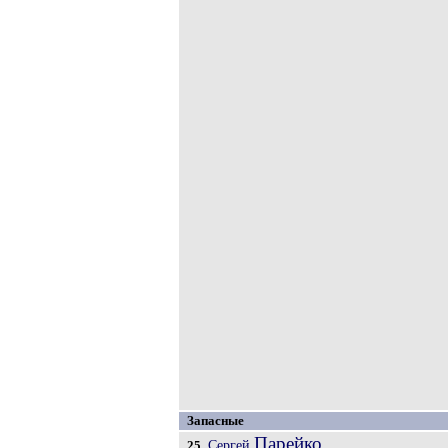
Запасные
Парейко
Сергей
25.