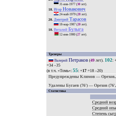
31-янв-1977
(
30
лет).
Новакович
Игор
18.
24-май-1979
(
28
лет).
Тарасов
Дмитрий
20.
18-мар-1987
(
20
лет).
Булыга
Виталий
10.
12-янв-1980
(
27
лет).
Тренеры
Петраков
102
(
49
лет).
: 
Валерий
=34 –35
55
(в т.ч. «Томь»:
: +
17
=18 –20)
Предупреждены Климов — Орехов, 
Удалены Бугаев (76') — Орехов (76'
Статистика
Средний воз
Средний опы
Степень сыг