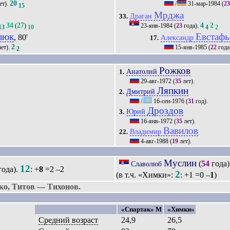
20
ет).
/
31-мар-1984
(
23
15
Мрджа
Драган
33.
34
27
4
2
(
)
23-янв-1984
(
23
года).
13
10
4
2
люк
Евстафь
, 80'
Александр
17.
2
ет).
15-янв-1985
(
22
года
2
Рожков
Анатолий
1.
29-авг-1972
(
35
лет).
Ляпкин
Дмитрий
2.
/
16-сен-1976
(
31
год).
Дроздов
Юрий
3.
16-янв-1972
(
35
лет).
Вавилов
Владимир
22.
4-авг-1988
(
19
лет).
Муслин
(
54
года)
Славолюб
12
ода).
: +
8
=2 –2
2
(в т.ч. «Химки»:
: +1 =0 –
1
)
о, Титов — Тихонов.
«Спартак» М
«Химки»
Средний возраст
24,9
26,5