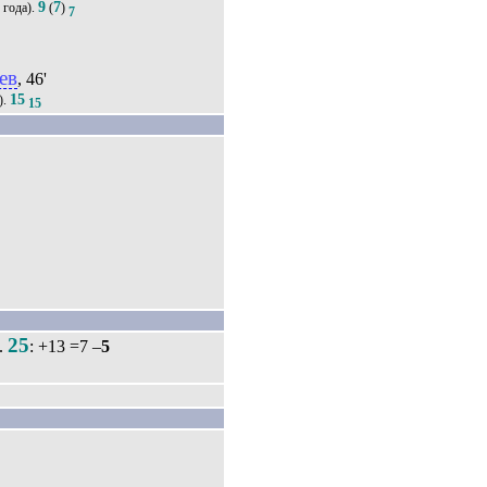
9
7
года).
(
)
7
ев
, 46'
15
).
15
25
.
: +13 =7 –
5