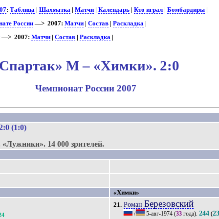
07
:
Таблица
|
Шахматка
|
Матчи
|
Календарь
|
Кто играл
|
Бомбардиры
|
нате России
—> 2007:
Матчи
|
Состав
|
Раскладка
|
и
—> 2007:
Матчи
|
Состав
|
Раскладка
|
Спартак» М – «Химки». 2:0
Чемпионат России 2007
.
 2:0 (1:0)
.
«Лужники».
14 000 зрителей.
«Химки»
Березовский
Роман
21.
244
2
/
5-авг-1974
(
33
года).
(
24