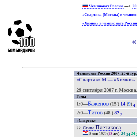
Чемпионат России
—>
20
«Спартак» (Москва) в чемпио
«Химки» в чемпионате Росси
«
Чемпионат России 2007. 25-й тур
«Спартак» М
—
«Химки»
.
29 сентября 2007 г.
Москва
Голы
Баженов
1:0—
(15')
14
(
9
)
4
Титов
2:0—
(48')
87
7
«Спартак»
Плетикоса
Стипе
22.
24
24
8-янв-1979
(
28
лет).
24