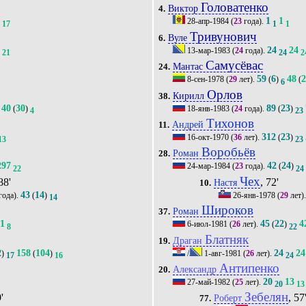
Головатенко
Виктор
4.
1
1
1
28-апр-1984
(
23
года).
17
1
1
Тривунович
Вуле
6.
6
24
24
13-мар-1983
(
24
года).
21
24
2
Самусёвас
Мантас
24.
59
6
48
8-сен-1978
(
29
лет).
(
)
(
6
Орлов
Кирилл
38.
40
30
89
23
(
)
18-янв-1983
(
24
года).
(
)
4
23
Тихонов
Андрей
11.
312
23
16-окт-1970
(
36
лет).
(
)
13
23
Воробьёв
Роман
28.
297
42
24
24-мар-1984
(
23
года).
(
)
22
24
Чех
88'
, 72'
Настя
10.
43
14
года).
(
)
26-янв-1978
(
29
лет)
14
Широков
Роман
37.
81
45
22
4
6-июл-1981
(
26
лет).
(
)
8
22
Блатняк
Драган
19.
2
158
104
24
24
)
(
)
/
1-авг-1981
(
26
лет).
17
16
24
Антипенко
Александр
20.
20
13
27-май-1982
(
25
лет).
20
13
Зебелян
'
, 57
Роберт
77.