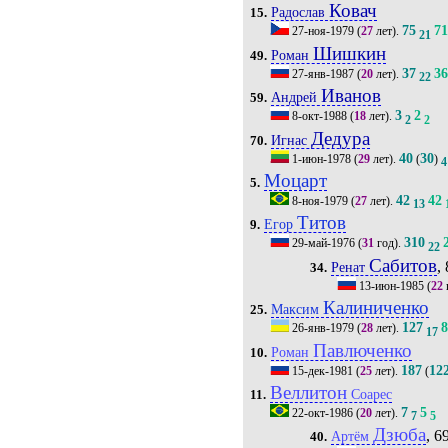
Ковач
Радослав
15.
75
7
27-ноя-1979
(
27
лет).
21
Шишкин
Роман
49.
37
3
27-янв-1987
(
20
лет).
22
Иванов
Андрей
59.
3
2
8-окт-1988
(
18
лет).
2
2
Дедура
Игнас
70.
40
30
1-июн-1978
(
29
лет).
(
)
4
Моцарт
5.
42
42
8-ноя-1979
(
27
лет).
13
Титов
Егор
9.
310
29-май-1976
(
31
год).
22
Сабитов
, 
Ренат
34.
13-июн-1985
(
22
Калиниченко
Максим
25.
127
26-янв-1979
(
28
лет).
17
Павлюченко
Роман
10.
187
12
15-дек-1981
(
25
лет).
(
Веллитон
Соарес
11.
7
5
22-окт-1986
(
20
лет).
7
5
Дзюба
, 69
Артём
40.