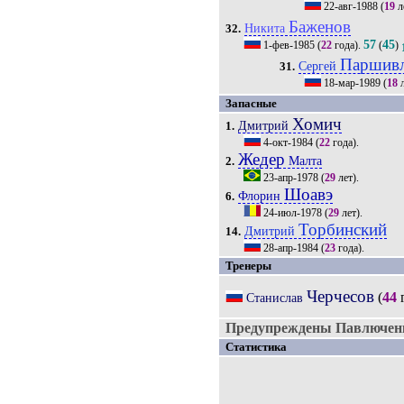
22-авг-1988
(
19
л
Баженов
Никита
32.
57
45
1-фев-1985
(
22
года).
(
)
Паршив
Сергей
31.
18-мар-1989
(
18
л
Запасные
Хомич
Дмитрий
1.
4-окт-1984
(
22
года).
Жедер
Малта
2.
23-апр-1978
(
29
лет).
Шоавэ
Флорин
6.
24-июл-1978
(
29
лет).
Торбинский
Дмитрий
14.
28-апр-1984
(
23
года).
Тренеры
Черчесов
(
44
г
Станислав
Предупреждены Павлюченк
Статистика