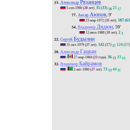
Рязанцев
Александр
15.
35
33
25
5-сен-1986
(
20
лет).
(
)
18
17
Аюпов
, 9'
Ансар
77.
187
6
23-мар-1972
(
35
лет).
(
Дядюн
, 59'
Владимир
54.
2
12-июл-1988
(
19
лет).
2
Будылин
Сергей
22.
142
17
124
17
31-окт-1979
(
27
лет).
(
)
(
)
17
Гацкан
Александр
26.
36
33
/
27-мар-1984
(
23
года).
15
14
Байрамов
Владимир
32.
73
44
/
2-авг-1980
(
27
лет).
13
11