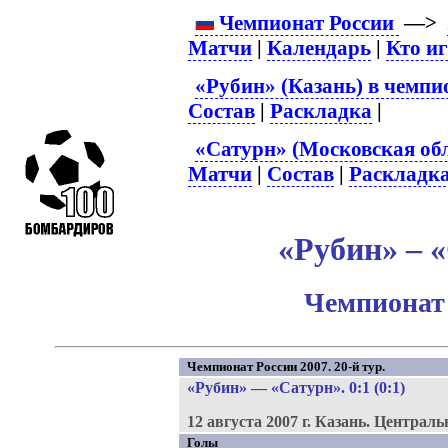
Чемпионат России
—>
Матчи
|
Календарь
|
Кто и
«Рубин» (Казань) в чемпи
Состав
|
Раскладка
|
«Сатурн» (Московская обл
Матчи
|
Состав
|
Раскладк
«Рубин» – «
Чемпионат 
Чемпионат России 2007. 20-й тур.
«Рубин»
—
«Сатурн»
. 0:1 (0:1)
12 августа 2007 г.
Казань.
Централь
Голы