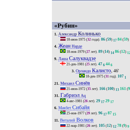
«Рубин»
Колинько
Александр
1.
86
59
84
59
18-июн-1975
(
32
года).
(
)
(
)
17
Жеан
Нарде
4.
89
14
86
12
18-ноя-1979
(
27
лет).
(
)
(
)
14
1
Салуквадзе
Лаша
9.
47
44
21-дек-1981
(
25
лет).
6
6
Калисто
, 46'
Орландо
3.
107
18-дек-1975
(
31
год).
1
Синёв
Михаил
21.
166
100
161
9
21-июн-1972
(
35
лет).
(
)
(
13
Габриэл
Ац
31.
29
29
4-авг-1981
(
26
лет).
17
17
Сибайя
Макбет
6.
96
87
25-ноя-1977
(
29
лет).
17
15
Волков
Виталий
11.
105
12
78
9
22-мар-1981
(
26
лет).
(
)
(
)
12
9