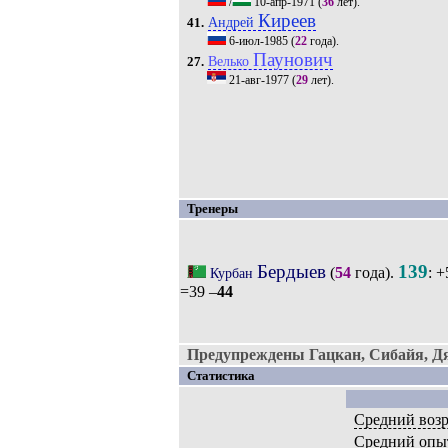
/
10-апр-1971
(
36
лет).
Киреев
Андрей
41.
6-июл-1985
(
22
года).
Паунович
Велько
27.
21-авг-1977
(
29
лет).
Тренеры
Бердыев
139
(
54
года).
: +
Курбан
=39 –
44
Предупреждены Гацкан, Сибайя, Дя
Статистика
Средний возр
Средний опы