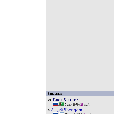
Запасные
Харчик
Павел
79.
/
5-апр-1979
(
28
лет).
Фёдоров
Андрей
5.