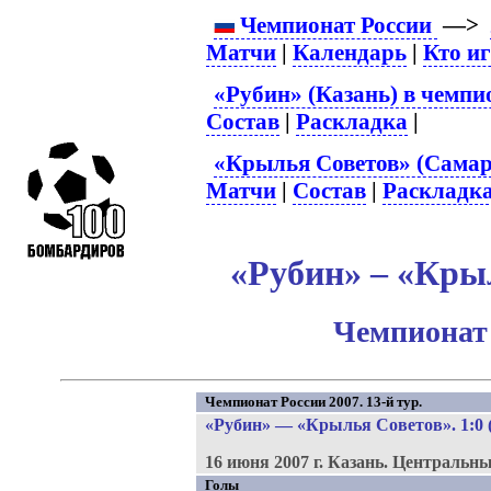
Чемпионат России
—>
Матчи
|
Календарь
|
Кто и
«Рубин» (Казань) в чемпи
Состав
|
Раскладка
|
«Крылья Советов» (Самар
Матчи
|
Состав
|
Раскладк
«Рубин» – «Крыл
Чемпионат 
Чемпионат России 2007. 13-й тур.
«Рубин»
—
«Крылья Советов»
. 1:0 
16 июня 2007 г.
Казань.
Центральны
Голы