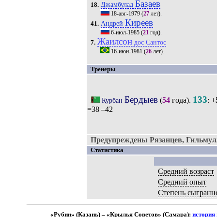
Базаев
Джамбулад
18.
18-авг-1979
(
27
лет).
Киреев
Андрей
41.
6-июл-1985
(
21
год).
Жаилсон
дос Сантос
7.
16-июн-1981
(
26
лет).
Тренеры
Бердыев
133
(
54
года).
: +
Курбан
=38 –42
Предупреждены Рязанцев, Гильмул
Статистика
Средний возраст
Средний опыт
Степень сыгранн
«Рубин» (Казань) – «Крылья Советов» (Самара):
история