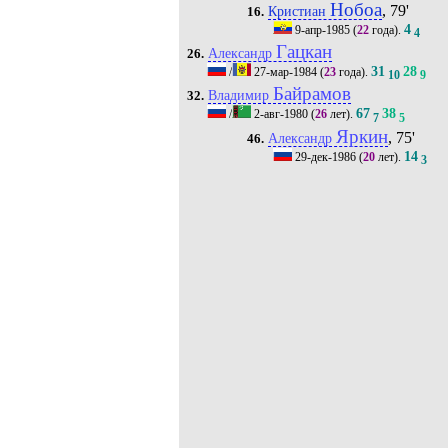
Нобоа
, 79'
Кристиан
16.
4
9-апр-1985
(
22
года).
4
Гацкан
Александр
26.
31
28
/
27-мар-1984
(
23
года).
10
9
Байрамов
Владимир
32.
67
38
/
2-авг-1980
(
26
лет).
7
5
Яркин
, 75'
Александр
46.
14
29-дек-1986
(
20
лет).
3