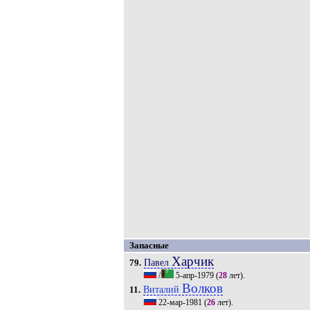
Запасные
Харчик
Павел
79.
/
5-апр-1979
(
28
лет).
Волков
Виталий
11.
22-мар-1981
(
26
лет).