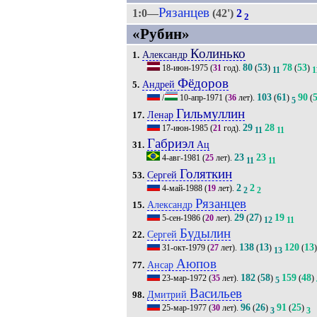
Рязанцев
1:0—
(42')
2
2
«Рубин»
Колинько
Александр
1.
80
53
78
53
18-июн-1975
(
31
год).
(
)
(
)
11
1
Фёдоров
Андрей
5.
103
61
90
/
10-апр-1971
(
36
лет).
(
)
(
5
Гильмуллин
Ленар
17.
29
28
17-июн-1985
(
21
год).
11
11
Габриэл
Ац
31.
23
23
4-авг-1981
(
25
лет).
11
11
Голяткин
Сергей
53.
2
2
4-май-1988
(
19
лет).
2
2
Рязанцев
Александр
15.
29
27
19
5-сен-1986
(
20
лет).
(
)
12
11
Будылин
Сергей
22.
138
13
120
13
31-окт-1979
(
27
лет).
(
)
(
)
13
Аюпов
Ансар
77.
182
58
159
48
23-мар-1972
(
35
лет).
(
)
(
)
5
Васильев
Дмитрий
98.
96
26
91
25
25-мар-1977
(
30
лет).
(
)
(
)
3
3