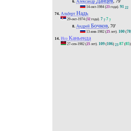
Данцев
, 79'
Александр
6.
91
14-окт-1984
(
23
года).
22
Надь
Альберт
74.
7
7
29-окт-1974
(
32
года).
7
7
Бочков
, 70'
Андрей
8.
100
78
13-янв-1982
(
25
лет).
(
Каньенда
Исо
14.
109
106
87
85
27-сен-1982
(
25
лет).
(
)
(
)
23