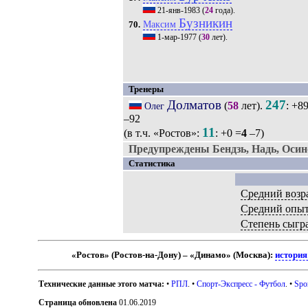
21-янв-1983
(
24
года).
Бузникин
Максим
70.
1-мар-1977
(
30
лет).
Тренеры
Долматов
247
(
58
лет).
: +8
Олег
–92
11
(в т.ч. «Ростов»:
: +0 =
4
–7)
Предупреждены Бендзь, Надь, Осин
Статистика
Средний возр
Средний опы
Степень сыгр
«Ростов» (Ростов-на-Дону) – «Динамо» (Москва):
история
Технические данные этого матча:
•
РПЛ
. •
Спорт-Экспресс - Футбол
. •
Spo
Страница обновлена
01.06.2019