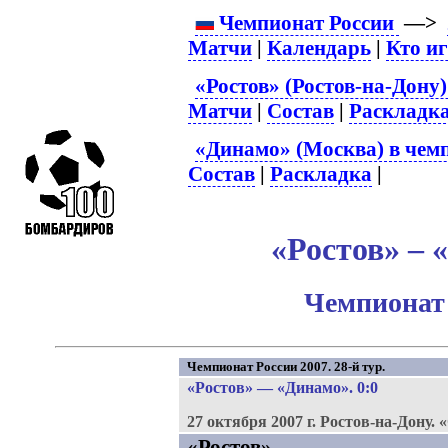
Чемпионат России
—>
Матчи
|
Календарь
|
Кто и
«Ростов» (Ростов-на-Дону)
Матчи
|
Состав
|
Раскладк
«Динамо» (Москва) в чем
Состав
|
Раскладка
|
«Ростов» – 
Чемпионат 
Чемпионат России 2007. 28-й тур.
«Ростов»
—
«Динамо»
. 0:0
27 октября 2007 г.
Ростов-на-Дону.
«
«Ростов»