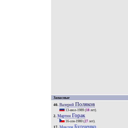
Запасные
Поляков
Валерий
40.
13-июл-1989
(
18
лет).
Горак
Мартин
2.
16-сен-1980
(
27
лет).
Бурченко
Максим
17.