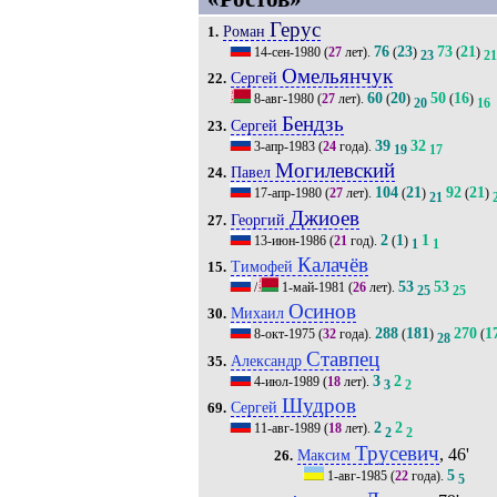
Герус
Роман
1.
76
23
73
21
14-сен-1980
(
27
лет).
(
)
(
)
23
21
Омельянчук
Сергей
22.
60
20
50
16
8-авг-1980
(
27
лет).
(
)
(
)
20
16
Бендзь
Сергей
23.
39
32
3-апр-1983
(
24
года).
19
17
Могилевский
Павел
24.
104
21
92
21
17-апр-1980
(
27
лет).
(
)
(
)
21
Джиоев
Георгий
27.
2
1
1
13-июн-1986
(
21
год).
(
)
1
1
Калачёв
Тимофей
15.
53
53
/
1-май-1981
(
26
лет).
25
25
Осинов
Михаил
30.
288
181
270
1
8-окт-1975
(
32
года).
(
)
(
28
Ставпец
Александр
35.
3
2
4-июл-1989
(
18
лет).
3
2
Шудров
Сергей
69.
2
2
11-авг-1989
(
18
лет).
2
2
Трусевич
, 46'
Максим
26.
5
1-авг-1985
(
22
года).
5