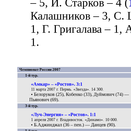
– 5,
И. Старков
– 4 (
Калашников
– 3,
С.
1,
Г. Григалава
– 1,
А
1.
Чемпионат России 2007
1-й тур.
«Амкар» – «Ростов». 3:1
11 марта 2007 г. Пермь. «Звезда». 14 300.
• Белоруков (25), Кобенко (33), Дуймович (74) —
Пьянович (69).
3-й тур.
«Луч-Энергия» – «Ростов». 1:1
1 апреля 2007 г. Владивосток. «Динамо». 10 000.
• Б.Аджинджал (36 – пен.) — Данцев (90).
5-й тур.