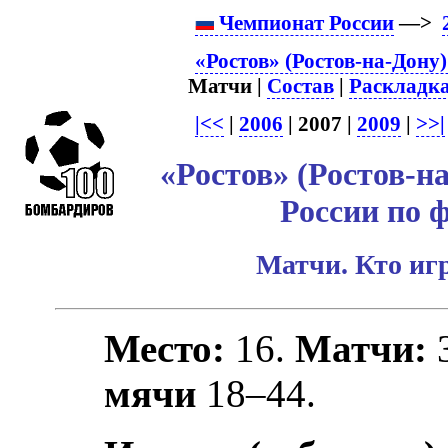
Чемпионат России
—>
«Ростов» (Ростов-на-Дону)
Матчи |
Состав
|
Раскладк
|<<
|
2006
| 2007 |
2009
|
>>|
«Ростов» (Ростов-н
России по 
Матчи. Кто игр
Место:
16.
Матчи:
мячи
18–44.