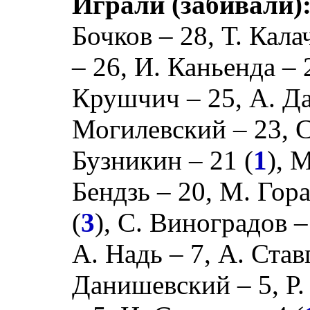
Играли (забивали)
Бочков
– 28,
Т. Кала
– 26,
И. Каньенда
– 
Крушчич
– 25,
А. Д
Могилевский
– 23,
С
Бузникин
– 21 (
1
),
М
Бендзь
– 20,
М. Гор
(
3
),
С. Виноградов
–
А. Надь
– 7,
А. Став
Данишевский
– 5,
Р