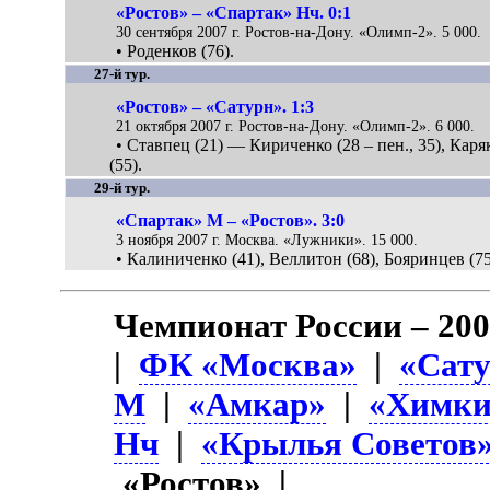
«Ростов» – «Спартак» Нч. 0:1
30 сентября 2007 г. Ростов-на-Дону. «Олимп-2». 5 000.
• Роденков (76).
27-й тур.
«Ростов» – «Сатурн». 1:3
21 октября 2007 г. Ростов-на-Дону. «Олимп-2». 6 000.
• Ставпец (21) — Кириченко (28 – пен., 35), Каря
(55).
29-й тур.
«Спартак» М – «Ростов». 3:0
3 ноября 2007 г. Москва. «Лужники». 15 000.
• Калиниченко (41), Веллитон (68), Бояринцев (75
Чемпионат России – 20
|
ФК «Москва»
|
«Сат
М
|
«Амкар»
|
«Химки
Нч
|
«Крылья Советов
«Ростов» |