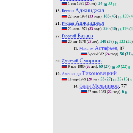
34
33
1-сен-1981
(
25
лет).
16
16
Аджинджал
Беслан
15.
183
45
159
4
22-июн-1974
(
33
года).
(
)
(
16
Аджинджал
Руслан
21.
220
40
176
4
22-июн-1974
(
33
года).
(
)
(
15
Базаев
Георгий
27.
148
37
133
33
26-авг-1978
(
28
лет).
(
)
(
)
16
Астафьев
, 87'
Максим
11.
56
31
8-дек-1982
(
24
года).
(
)
Смирнов
Дмитрий
30.
69
27
59
22
9-ноя-1980
(
26
лет).
(
)
(
)
10
9
Тихоновецкий
Александр
10.
53
27
25
15
11-апр-1979
(
28
лет).
(
)
(
)
10
8
Мельников
, 77'
Семён
14.
6
27-янв-1985
(
22
года).
6