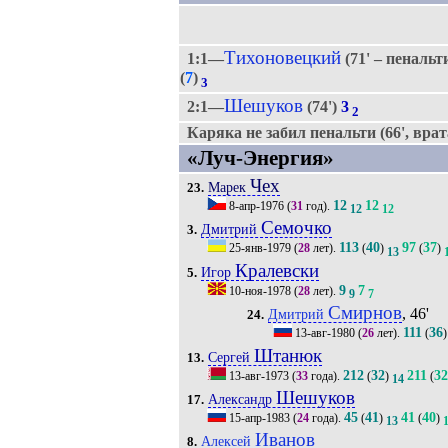
Тихоновецкий
1:1—
(71' – пенальт
(
7
)
3
Шешуков
2:1—
(74')
3
2
Каряка не забил пенальти (66', врат
«Луч-Энергия»
Чех
Марек
23.
12
12
8-апр-1976
(
31
год).
12
12
Семочко
Дмитрий
3.
113
40
97
37
25-янв-1979
(
28
лет).
(
)
(
)
13
Кралевски
Игор
5.
9
7
10-ноя-1978
(
28
лет).
9
7
Смирнов
, 46'
Дмитрий
24.
111
36
13-авг-1980
(
26
лет).
(
)
Штанюк
Сергей
13.
212
32
211
32
13-авг-1973
(
33
года).
(
)
(
14
Шешуков
Александр
17.
45
41
41
40
15-апр-1983
(
24
года).
(
)
(
)
13
Иванов
Алексей
8.