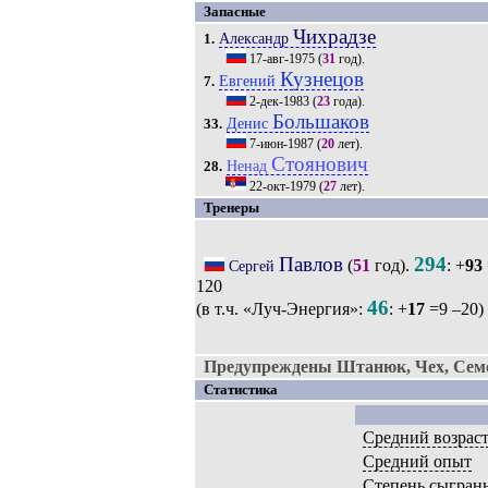
Запасные
Чихрадзе
Александр
1.
17-авг-1975
(
31
год).
Кузнецов
Евгений
7.
2-дек-1983
(
23
года).
Большаков
Денис
33.
7-июн-1987
(
20
лет).
Стоянович
Ненад
28.
22-окт-1979
(
27
лет).
Тренеры
Павлов
294
(
51
год).
: +
93
Сергей
120
46
(в т.ч. «Луч-Энергия»:
: +
17
=9 –20)
Предупреждены Штанюк, Чех, Семо
Статистика
Средний возрас
Средний опыт
Степень сыгран