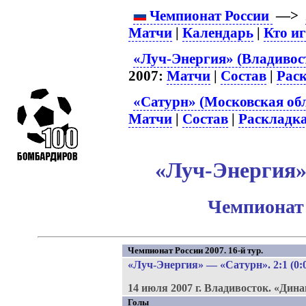
Чемпионат России
—>
Матчи
|
Календарь
|
Кто и
«Луч-Энергия» (Владивост
2007:
Матчи
|
Состав
|
Рас
«Сатурн» (Московская обл
Матчи
|
Состав
|
Раскладк
«Луч-Энергия» 
Чемпионат 
Чемпионат России 2007. 16-й тур.
«Луч-Энергия»
—
«Сатурн»
. 2:1 (0:
14 июля 2007 г.
Владивосток.
«Дина
Голы