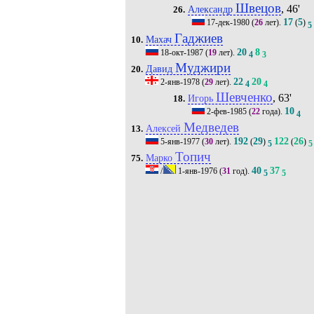
Швецов
, 46'
Александр
26.
17
5
17-дек-1980
(
26
лет).
(
)
5
Гаджиев
Махач
10.
20
8
18-окт-1987
(
19
лет).
4
3
Муджири
Давид
20.
22
20
2-янв-1978
(
29
лет).
4
4
Шевченко
, 63'
Игорь
18.
10
2-фев-1985
(
22
года).
4
Медведев
Алексей
13.
192
29
122
26
5-янв-1977
(
30
лет).
(
)
(
)
5
5
Топич
Марко
75.
40
37
/
1-янв-1976
(
31
год).
5
5