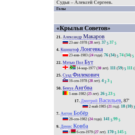
Судья – Алексей Сергеев.
Голы
«Крылья Советов»
Макаров
Александр
21.
37
37
23-авг-1978
(
28
лет).
5
5
Лонгевка
Кшиштоф
4.
76
34
74
34
23-янв-1983
(
24
года).
(
)
(
)
5
5
Бут
Мэтью Пол
22.
111
59
111
/
14-мар-1977
(
30
лет).
(
)
(
5
Филекович
Суад
25.
4
3
16-сен-1978
(
28
лет).
2
1
Ангбва
Бенуа
50.
26
23
1-янв-1982
(
25
лет).
5
5
Васильев
, 87'
Дмитрий
17.
18
10
2-май-1985
(
21
год).
(
)
Бобёр
Антон
7.
141
99
28-сен-1982
(
24
года).
5
5
Ковба
Денис
9.
170
145
/
6-сен-1979
(
27
лет).
5
5