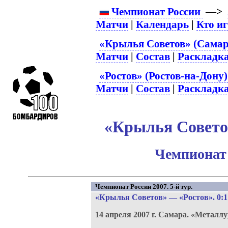
Чемпионат России
—>
Матчи
|
Календарь
|
Кто и
«Крылья Советов» (Самар
Матчи
|
Состав
|
Раскладк
«Ростов» (Ростов-на-Дону)
Матчи
|
Состав
|
Раскладк
«Крылья Советов
Чемпионат 
Чемпионат России 2007. 5-й тур.
«Крылья Советов»
—
«Ростов»
. 0:1
14 апреля 2007 г.
Самара.
«Металлу