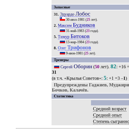
Запасные
Лобос
Эдуардо
31.
30-июл-1981
(
25
лет).
Будников
Максим
2.
31-май-1983
(
23
года).
Битоков
Тимур
5.
13-мар-1984
(
23
года).
Трифонов
Олег
8.
9-июн-1981
(
25
лет).
Тренеры
Оборин
82
(
50
лет).
: +16 
Сергей
31
5
(в т.ч. «Крылья Советов»:
: +1 =3 –
1
)
Предупреждены Гаджиев, Муджири,
Бочков, Калачёв.
Статистика
Средний возраст
Средний опыт
Степень сыгранн