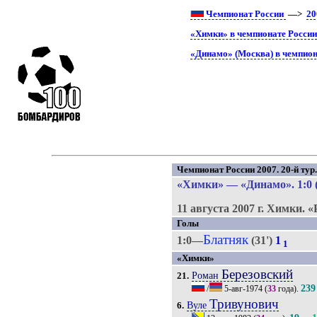
Чемпионат России
—>
20
«Химки» в чемпионате Росси
«Динамо» (Москва) в чемпион
Чемпионат России 2007. 20-й тур
«Химки»
—
«Динамо»
. 1:0 
11 августа 2007 г.
Химки.
«
Голы
Блатняк
1:0—
(31')
1
1
«Химки»
Березовский
Роман
21.
239
/
5-авг-1974
(
33
года).
Тривунович
Вуле
6.