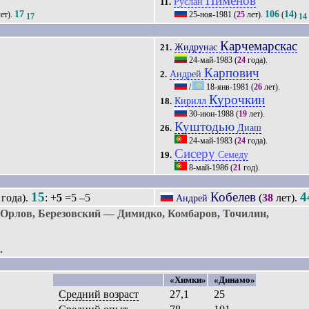
Пименов
Руслан
11.
17
106
14
ет).
25-ноя-1981
(
25
лет).
(
)
17
14
Карчемарскас
Жидрунас
21.
24-май-1983
(
24
года).
Карпович
Андрей
2.
/
18-янв-1981
(
26
лет).
Курочкин
Кирилл
18.
30-июн-1988
(
19
лет).
Куштодью
Диаш
26.
24-май-1983
(
24
года).
Сисеру
Семеду
19.
8-май-1986
(
21
год).
15
Кобелев
4
года).
: +
5
=5 –5
(
38
лет).
Андрей
Орлов, Березовский — Димидко, Комбаров, Точилин,
.
«Химки»
«Динамо»
Средний возраст
27,1
25