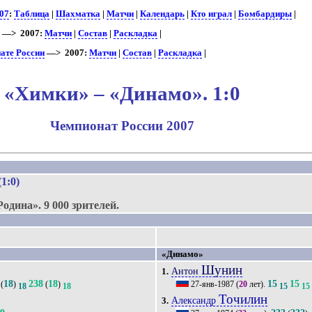
07
:
Таблица
|
Шахматка
|
Матчи
|
Календарь
|
Кто играл
|
Бомбардиры
|
и
—> 2007:
Матчи
|
Состав
|
Раскладка
|
ате России
—> 2007:
Матчи
|
Состав
|
Раскладка
|
«Химки» – «Динамо». 1:0
Чемпионат России 2007
.
(1:0)
Родина».
9 000 зрителей.
«Динамо»
Шунин
Антон
1.
18
238
18
15
15
(
)
(
)
27-янв-1987
(
20
лет).
18
18
15
15
Точилин
Александр
3.