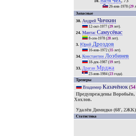
Чех
, 73'
Настя
10.
26-янв-1978
(
29
л
Запасные
Чичкин
Андрей
30.
12-окт-1977
(
29
лет).
Самусёвас
Мантас
24.
8-сен-1978
(
28
лет).
Дроздов
Юрий
3.
16-янв-1972
(
35
лет).
Лозбинев
Константин
34.
18-дек-1987
(
19
лет).
Мрджа
Драган
33.
23-янв-1984
(
23
года).
Тренеры
Казачёнок
(
54
Владимир
Предупреждены Воробьёв, 
Хохлов.
Удалён Димидко (68', 2ЖК)
Статистика