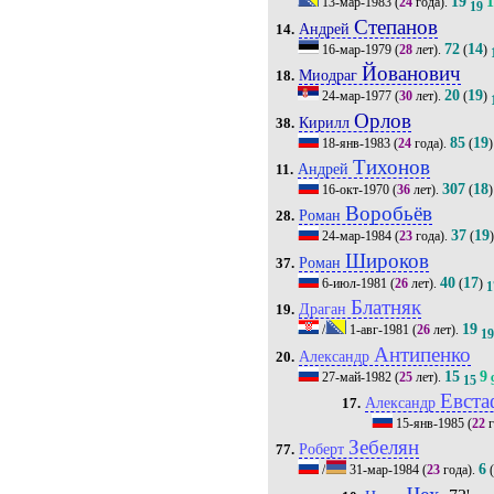
19
13-мар-1983
(
24
года).
19
Степанов
Андрей
14.
72
14
16-мар-1979
(
28
лет).
(
)
Йованович
Миодраг
18.
20
19
24-мар-1977
(
30
лет).
(
)
Орлов
Кирилл
38.
85
19
18-янв-1983
(
24
года).
(
)
Тихонов
Андрей
11.
307
18
16-окт-1970
(
36
лет).
(
)
Воробьёв
Роман
28.
37
19
24-мар-1984
(
23
года).
(
Широков
Роман
37.
40
17
6-июл-1981
(
26
лет).
(
)
1
Блатняк
Драган
19.
19
/
1-авг-1981
(
26
лет).
1
Антипенко
Александр
20.
15
9
27-май-1982
(
25
лет).
15
Евста
Александр
17.
15-янв-1985
(
22
г
Зебелян
Роберт
77.
6
/
31-мар-1984
(
23
года).