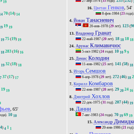
19
233
232
27-апр-1974
(
33
года).
(
)
19
Генков
, 54'
Цветан
16.
70
14
(
)
8-фев-1984
(
23
года)
14
14
Танасиевич
Йован
4.
19
123
9
/
20-янв-1978
(
29
лет).
(
19
19
Гранат
Владимир
13.
75
19
18
18
(
)
22-май-1987
(
20
лет).
19
19
18
18
Климавичюс
Арунас
24.
283
16
10
9
(
)
5-окт-1982
(
24
года).
18
16
10
9
Колодин
Денис
25.
32
18
141
58
)
(
)
11-янв-1982
(
25
лет).
(
)
19
18
18
Семшов
Игорь
5.
37
17
272
46
(
)
6-апр-1978
(
29
лет).
(
)
7
17
18
Комбаров
Кирилл
7.
19
29
24
22-янв-1987
(
20
лет).
9
19
20
16
Хохлов
Дмитрий
8.
207
44
22-дек-1975
(
31
год).
(
)
9
19
фьев
Данни
, 65'
10.
10
70
69
ода).
7-авг-1983
(
24
года).
10
19
19
Димидк
Александр
15.
4
1
(
)
20-янв-1986
(
21
год)
4
1