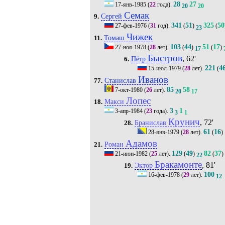
28
27
17-янв-1985
(
22
года).
20
20
Семак
Сергей
9.
341
51
325
50
27-фев-1976
(
31
год).
(
)
(
23
Чижек
Томаш
11.
103
44
51
17
27-ноя-1978
(
28
лет).
(
)
(
)
17
Быстров
, 62'
Пётр
6.
221
4
15-июл-1979
(
28
лет).
(
Иванов
Станислав
77.
85
58
7-окт-1980
(
26
лет).
20
17
Лопес
Макси
18.
3
1
3-апр-1984
(
23
года).
3
1
Крунич
, 72'
Бранислав
28.
61
16
28-янв-1979
(
28
лет).
(
)
Адамов
Роман
21.
129
49
82
37
21-июн-1982
(
25
лет).
(
)
(
)
22
Бракамонте
, 81'
Эктор
19.
100
16-фев-1978
(
29
лет).
12