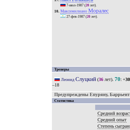
17.
7-июл-1987
(
20
лет).
Моралес
Максимилиано
10.
27-фев-1987
(
20
лет).
Тренеры
Слуцкий
70
(
36
лет).
: +
30
Леонид
–18
Предупреждены Епуряну, Баррьент
Статистика
Средний возрас
Средний опыт
Степень сыгран