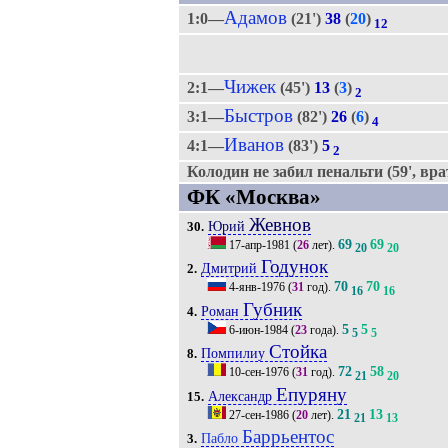
Адамов
1:0—
(21')
38
(
20
)
12
Чижек
2:1—
(45')
13
(
3
)
2
Быстров
3:1—
(82')
26
(
6
)
4
Иванов
4:1—
(83')
5
2
Колодин не забил пенальти (59', вра
ФК «Москва»
Жевнов
Юрий
30.
69
69
17-апр-1981
(
26
лет).
20
20
Годунок
Дмитрий
2.
70
70
4-янв-1976
(
31
год).
16
16
Губник
Роман
4.
5
5
6-июн-1984
(
23
года).
5
5
Стойка
Помпилиу
8.
72
58
10-сен-1976
(
31
год).
21
20
Епуряну
Александр
15.
21
13
27-сен-1986
(
20
лет).
21
13
Баррьентос
Пабло
3.