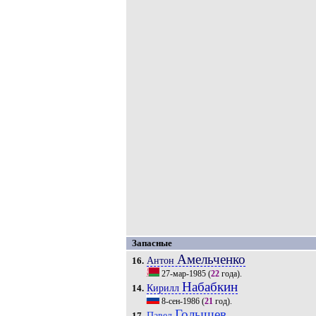
Запасные
Амельченко
Антон
16.
27-мар-1985
(
22
года).
Набабкин
Кирилл
14.
8-сен-1986
(
21
год).
Голышев
Павел