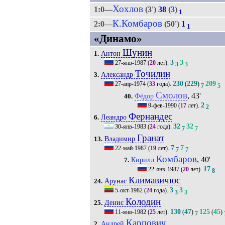
Хохлов
1:0—
(3')
38
(
3
)
1
К.Комбаров
2:0—
(50')
1
1
«Динамо»
Шунин
Антон
1.
3
3
27-янв-1987
(
20
лет).
3
3
Точилин
Александр
3.
230
229
209
27-апр-1974
(
33
года).
(
)
7
5
Смолов
, 43'
Фёдор
40.
2
9-фев-1990
(
17
лет).
2
Фернандес
Леандро
6.
32
32
30-янв-1983
(
24
года).
7
7
Гранат
Владимир
13.
7
7
22-май-1987
(
19
лет).
7
7
Комбаров
, 40'
Кирилл
7.
17
22-янв-1987
(
20
лет).
8
Климавичюс
Арунас
24.
3
3
5-окт-1982
(
24
года).
3
3
Колодин
Денис
25.
130
47
125
45
11-янв-1982
(
25
лет).
(
)
(
)
7
Карпович
Андрей
2.