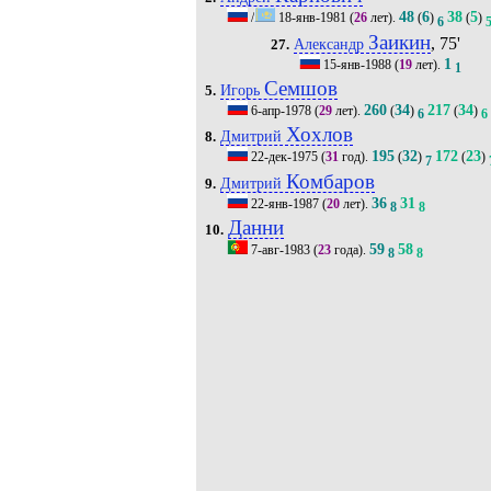
48
6
38
5
/
18-янв-1981
(
26
лет).
(
)
(
)
6
Заикин
, 75'
Александр
27.
1
15-янв-1988
(
19
лет).
1
Семшов
Игорь
5.
260
34
217
34
6-апр-1978
(
29
лет).
(
)
(
)
6
6
Хохлов
Дмитрий
8.
195
32
172
23
22-дек-1975
(
31
год).
(
)
(
)
7
Комбаров
Дмитрий
9.
36
31
22-янв-1987
(
20
лет).
8
8
Данни
10.
59
58
7-авг-1983
(
23
года).
8
8