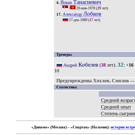
Танасиевич
Йован
4.
/
20-янв-1978
(
29
лет).
Лобков
Александр
17.
17-дек-1989
(
17
лет).
Тренеры
Кобелев
32
(
38
лет).
: +
16
Андрей
10
Предупреждены Хохлов, Смолов —
Статистика
Средний возрас
Средний опыт
Степень сыгран
«Динамо» (Москва) – «Спартак» (Нальчик):
история встр