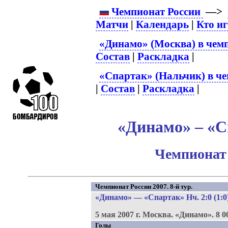
Чемпионат России
—>
Матчи
|
Календарь
|
Кто и
«Динамо» (Москва) в чем
Состав
|
Раскладка
|
«Спартак» (Нальчик) в че
|
Состав
|
Раскладка
|
«Динамо» – «С
Чемпионат 
Чемпионат России 2007. 8-й тур.
«Динамо»
—
«Спартак» Нч
. 2:0 (1:0
5 мая 2007 г.
Москва.
«Динамо».
8 0
Голы