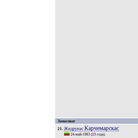
Запасные
Карчемарскас
Жидрунас
21.
24-май-1983
(
23
года).