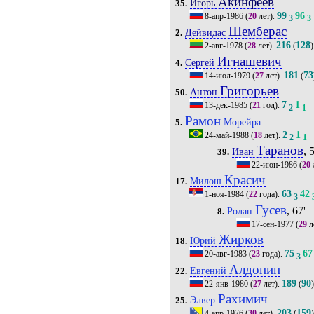
Акинфеев
Игорь
35.
99
96
8-апр-1986
(
20
лет).
3
3
Шемберас
Дейвидас
2.
216
128
2-авг-1978
(
28
лет).
(
)
Игнашевич
Сергей
4.
181
73
14-июл-1979
(
27
лет).
(
Григорьев
Антон
50.
7
1
13-дек-1985
(
21
год).
2
1
Рамон
Морейра
5.
2
1
24-май-1988
(
18
лет).
2
1
Таранов
, 
Иван
39.
22-июн-1986
(
20
Красич
Милош
17.
63
42
1-ноя-1984
(
22
года).
3
Гусев
, 67'
Ролан
8.
17-сен-1977
(
29
л
Жирков
Юрий
18.
75
67
20-авг-1983
(
23
года).
3
Алдонин
Евгений
22.
189
90
22-янв-1980
(
27
лет).
(
Рахимич
Элвер
25.
203
159
4-апр-1976
(
30
лет).
(