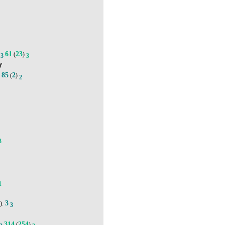
61
23
(
)
3
3
'
85
2
.
(
)
2
3
1
3
).
3
314
254
(
)