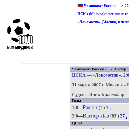
Чемпионат России
—>
20
ЦСКА (Москва) в чемпионате
«Локомотив» (Москва) в чемп
Чемпионат России 2007. 3-й тур.
ЦСКА
—
«Локомотив»
. 2:
31 марта 2007 г.
Москва.
«
Судья – Эрик Браамхаар.
Голы
Рамон
1:0—
(1')
1
1
Вагнер Лав
2:0—
(83')
27
2
ЦСКА