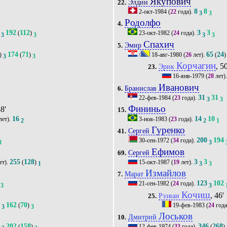
Якупович
Элдин
22.
8
8
2-окт-1984
(
22
года).
3
3
Родолфо
4.
192
112
3
3
(
)
23-окт-1982
(
24
года).
3
3
3
3
Спахич
Эмир
5.
174
71
65
24
)
(
)
/
18-авг-1980
(
26
лет).
(
)
3
3
Корчагин
, 50
Эрик
23.
16-янв-1979
(
28
лет)
Иванович
Бранислав
6.
31
31
22-фев-1984
(
23
года).
3
3
Фининьо
58'
15.
16
14
10
лет).
3-ноя-1983
(
23
года).
2
2
1
Гуренко
Сергей
41.
200
194
30-сен-1972
(
34
года).
3
3
Ефимов
Сергей
69.
255
128
3
3
ет).
(
)
15-окт-1987
(
19
лет).
1
3
3
Измайлов
Марат
7.
123
102
21-сен-1982
(
24
года).
3
3
Кочиш
, 46'
Рэзван
25.
162
70
)
(
)
19-фев-1983
(
24
года
3
3
Лоськов
Дмитрий
10.
202
158
346
268
)
(
)
12-фев-1974
(
33
года).
(
)