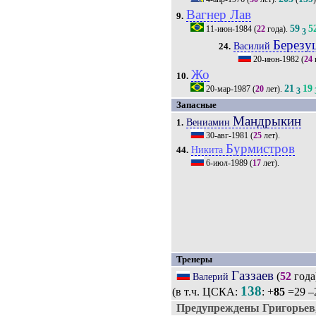
Вагнер Лав
9.
59
5
11-июн-1984
(
22
года).
3
Березу
Василий
24.
20-июн-1982
(
24
Жо
10.
21
19
20-мар-1987
(
20
лет).
3
Запасные
Мандрыкин
Вениамин
1.
30-авг-1981
(
25
лет).
Бурмистров
Никита
44.
6-июл-1989
(
17
лет).
Тренеры
Газзаев
(
52
года
Валерий
138
(в т.ч. ЦСКА:
: +
85
=29 –
Предупреждены Григорьев