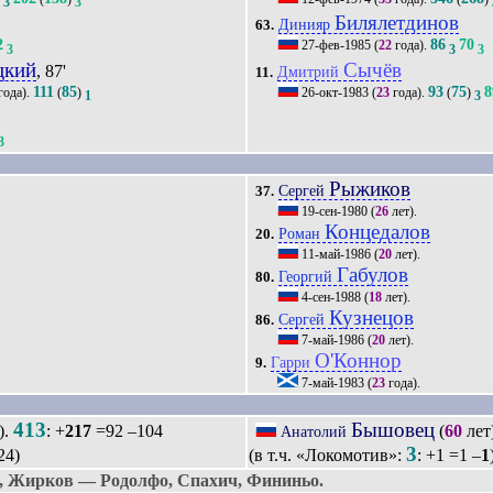
3
3
Билялетдинов
Динияр
63.
2
86
70
27-фев-1985
(
22
года).
3
3
3
цкий
Сычёв
, 87'
Дмитрий
11.
111
85
93
75
8
года).
(
)
26-окт-1983
(
23
года).
(
)
1
3
3
Рыжиков
Сергей
37.
19-сен-1980
(
26
лет).
Концедалов
Роман
20.
11-май-1986
(
20
лет).
Габулов
Георгий
80.
4-сен-1988
(
18
лет).
Кузнецов
Сергей
86.
7-май-1986
(
20
лет).
О'Коннор
Гарри
9.
7-май-1983
(
23
года).
413
Бышовец
).
: +
217
=92 –104
(
60
лет
Анатолий
3
24)
(в т.ч. «Локомотив»:
: +1 =1 –
1
, Жирков — Родолфо, Спахич, Фининьо.