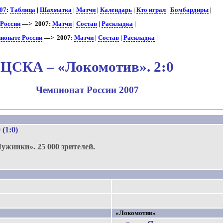
07
:
Таблица
|
Шахматка
|
Матчи
|
Календарь
|
Кто играл
|
Бомбардиры
|
 России
—> 2007:
Матчи
|
Состав
|
Раскладка
|
ионате России
—> 2007:
Матчи
|
Состав
|
Раскладка
|
ЦСКА – «Локомотив». 2:0
Чемпионат России 2007
0 (1:0)
Лужники».
25 000 зрителей.
«Локомотив»