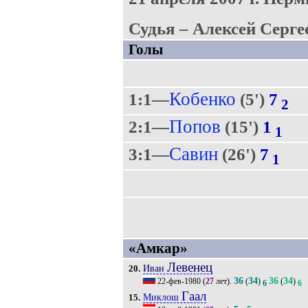
Судья – Алексей Серге
Голы
Кобенко
1:1—
(5')
7
2
Попов
2:1—
(15')
1
1
Савин
3:1—
(26')
7
1
«Амкар»
Левенец
Иван
20.
36
34
36
34
22-фев-1980
(
27
лет).
(
)
(
)
6
6
Гаал
Миклош
15.