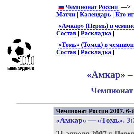
Чемпионат России
—>
Матчи
|
Календарь
|
Кто и
«Амкар» (Пермь) в чемпио
Состав
|
Раскладка
|
«Томь» (Томск) в чемпион
Состав
|
Раскладка
|
«Амкар» – 
Чемпионат 
Чемпионат России 2007. 6-й
«Амкар»
—
«Томь»
. 3:
21 апреля 2007 г.
Перм