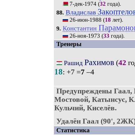
7-дек-1974
(
32
года).
Закоптело
Владислав
88.
26-июн-1988
(
18
лет).
Парамоно
Константин
9.
26-ноя-1973
(
33
года).
Тренеры
Рахимов
(
42
го
Рашид
18
: +7 =
7
–4
Предупреждены Гаал, 
Мостовой, Катынсус, К
Кульчий, Киселёв.
Удалён Гаал (90', 2ЖК)
Статистика