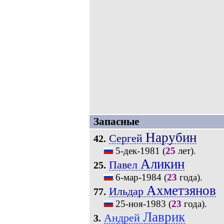
Запасные
Нарубин
Сергей
42.
5-дек-1981
(
25
лет).
Аликин
Павел
25.
6-мар-1984
(
23
года).
Ахметзянов
Ильдар
77.
25-ноя-1983
(
23
года).
Лаврик
Андрей
3.