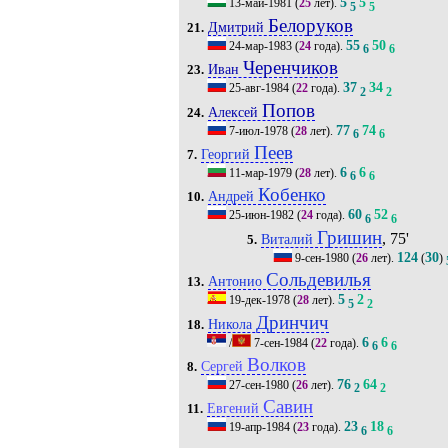
5
5
13-май-1981
(
25
лет).
5
5
Белоруков
Дмитрий
21.
55
50
24-мар-1983
(
24
года).
6
6
Черенчиков
Иван
23.
37
34
25-авг-1984
(
22
года).
2
2
Попов
Алексей
24.
77
74
7-июл-1978
(
28
лет).
6
6
Пеев
Георгий
7.
6
6
11-мар-1979
(
28
лет).
6
6
Кобенко
Андрей
10.
60
52
25-июн-1982
(
24
года).
6
6
Гришин
, 75'
Виталий
5.
124
30
9-сен-1980
(
26
лет).
(
)
Сольдевилья
Антонио
13.
5
2
19-дек-1978
(
28
лет).
5
2
Дринчич
Никола
18.
6
6
/
7-сен-1984
(
22
года).
6
6
Волков
Сергей
8.
76
64
27-сен-1980
(
26
лет).
2
2
Савин
Евгений
11.
23
18
19-апр-1984
(
23
года).
6
6