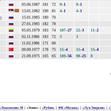
05.06.1987
181
72
9
–
1
9
–
1
/
13.01.1982
190
81
4
–
1
4
–
1
в
15.01.1985
180
70
27.01.1985
182
78
05.05.1979
183
74
107
–
27
22
–
3
11
–
2
02.11.1986
183
72
3
3
11.02.1986
171
60
09.09.1977
178
75
15
–
4
15
–
4
15
–
4
21.09.1975
165
65
189
–
56
98
–
25
8
«Локомотив» М
| «Зенит» |
«Рубин»
|
ФК «Москва»
|
«Луч-Энергия»
|
«