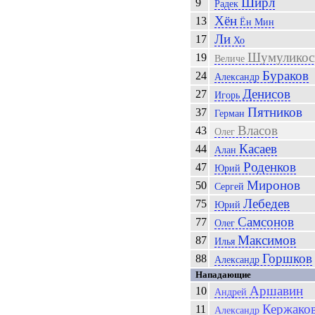
Ширл
9
Радек
Хён
13
Ён Мин
Ли
17
Хо
Шумуликос
19
Величе
Бураков
24
Александр
Денисов
27
Игорь
Пятников
37
Герман
Власов
43
Олег
Касаев
44
Алан
Роденков
47
Юрий
Миронов
50
Сергей
Лебедев
75
Юрий
Самсонов
77
Олег
Максимов
87
Илья
Горшков
88
Александр
Нападающие
Аршавин
10
Андрей
Кержако
11
Александр