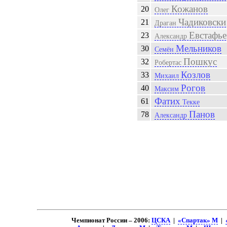
Кожанов
20
Олег
Чадиковски
21
Драган
Евстафье
23
Александр
Мельников
30
Семён
Пошкус
32
Робертас
Козлов
33
Михаил
Рогов
40
Максим
Фатих
61
Текке
Панов
78
Александр
Чемпионат России – 2006:
ЦСКА
|
«Спартак» М
|