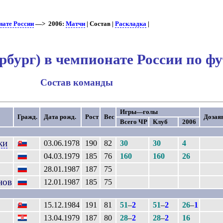
нате России
—> 2006:
Матчи
| Состав |
Раскладка
|
рбург) в чемпионате России по фу
Состав команды
Игры—голы
Гражд.
Дата рожд.
Рост
Вес
Дозаяв
Всего ЧР
Клуб
2006
ки
03.06.1978
190
82
30
30
4
04.03.1979
185
76
160
160
26
28.01.1987
187
75
нов
12.01.1987
185
75
15.12.1984
191
81
51
–
2
51
–
2
26
–
1
13.04.1979
187
80
28
–
2
28
–
2
16