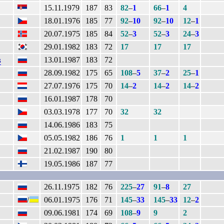
15.11.1979
187
83
82
–
1
66
–
1
4
18.01.1976
185
77
92
–
10
92
–
10
12
–
1
20.07.1975
185
84
52
–
3
52
–
3
24
–
3
29.01.1982
183
72
17
17
17
в
13.01.1987
183
72
28.09.1982
175
65
108
–
5
37
–
2
25
–
1
27.07.1976
175
70
14
–
2
14
–
2
14
–
2
16.01.1987
178
70
03.03.1978
177
70
32
32
14.06.1986
183
75
05.05.1982
186
76
1
1
1
21.02.1987
190
80
19.05.1986
187
77
26.11.1975
182
76
225
–
27
91
–
8
27
/
06.01.1975
176
71
145
–
33
145
–
33
12
–
2
09.06.1981
174
69
108
–
9
9
2