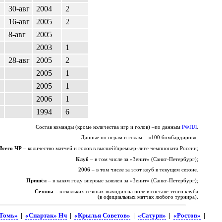
30-авг
2004
2
16-авг
2005
2
8-авг
2005
2003
1
28-авг
2005
2
2005
1
2005
1
2006
1
1994
6
Состав команды (кроме количества игр и голов) –по данным
РФПЛ
.
Данные по играм и голам – «100 бомбардиров».
Всего ЧР
– количество матчей и голов в высшей/премьер-лиге чемпионата России;
Клуб
– в том числе за «Зенит» (Санкт-Петербург);
2006
– в том числе за этот клуб в текущем сезоне.
Пришёл
– в каком году впервые заявлен за «Зенит» (Санкт-Петербург);
Сезоны
– в скольких сезонах выходил на поле в составе этого клуба
(в официальных матчах любого турнира).
Томь»
|
«Спартак» Нч
|
«Крылья Советов»
|
«Сатурн»
|
«Ростов»
|