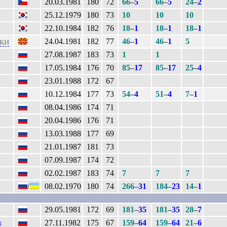
20.03.1981
180
72
66
–
5
66
–
5
24
–
2
25.12.1979
180
73
10
10
10
22.10.1984
182
76
18
–
1
18
–
1
18
–
1
ки
24.04.1981
182
77
46
–
1
46
–
1
5
27.08.1987
183
73
1
1
17.05.1984
176
70
85
–
17
85
–
17
25
–
4
23.01.1988
172
67
10.12.1984
177
73
54
–
4
51
–
4
7
–
1
08.04.1986
174
71
20.04.1986
176
71
13.03.1988
177
69
21.01.1987
181
73
07.09.1987
174
72
02.02.1987
183
74
7
7
7
/
08.02.1970
180
74
266
–
31
184
–
23
14
–
1
29.05.1981
172
69
181
–
35
181
–
35
28
–
7
в
27.11.1982
175
67
159
–
64
159
–
64
21
–
6