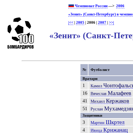
Чемпионат России
—>
2006
«Зенит» (Санкт-Петербург) в чемпио
|<<
|
2005
| 2006 |
2007
|
>>|
«Зенит» (Санкт-Пете
№
Футболист
Вратари
Чонтофальс
1
Камил
Малафеев
16
Вячеслав
Кержаков
41
Михаил
Мухамедзя
51
Руслан
Защитники
Шкртел
3
Мартин
Крижанац
4
Ивица