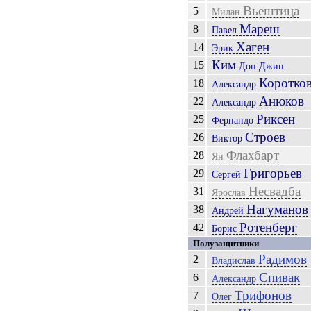
Вьештица
5
Милан
Мареш
8
Павел
Хаген
14
Эрик
Ким
15
Дон Джин
Коротко
18
Александр
Анюков
22
Александр
Риксен
25
Фернандо
Строев
26
Виктор
Флахбарт
28
Ян
Григорьев
29
Сергей
Несвадба
31
Ярослав
Нагуманов
38
Андрей
Ротенберг
42
Борис
Полузащитники
Радимов
2
Владислав
Спивак
6
Александр
Трифонов
7
Олег