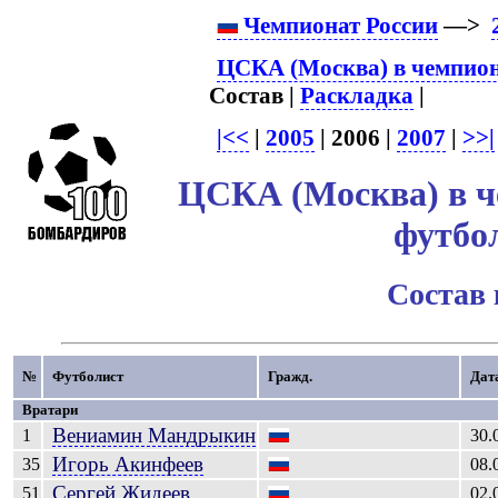
Чемпионат России
—>
ЦСКА (Москва) в чемпион
Состав |
Раскладка
|
|<<
|
2005
| 2006 |
2007
|
>>|
ЦСКА (Москва) в ч
футбо
Состав
№
Футболист
Гражд.
Дат
Вратари
Вениамин
Мандрыкин
1
30.
Игорь
Акинфеев
35
08.
Сергей
Жидеев
51
02.