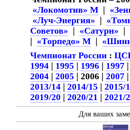
«Локомотив» М
|
«Зен
«Луч-Энергия»
|
«Том
Советов»
|
«Сатурн»
|
«Торпедо» М
|
«Шин
Чемпионат России
:
ЦСК
1994
|
1995
|
1996
|
1997
2004
|
2005
| 2006 |
2007
2013/14
|
2014/15
|
2015/
2019/20
|
2020/21
|
2021/
Для ваших зам