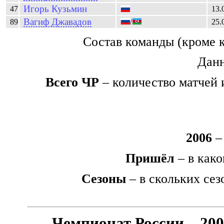
Игорь
Кузьмин
47
13.
Вагиф
Джавадов
89
/
25.
Состав команды (кроме 
Данн
Всего ЧР
– количество матчей 
2006
– 
Пришёл
– в како
Сезоны
– в скольких сез
Чемпионат России – 20