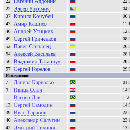
Евгений
Алдонин
22
22.
Элвер
Рахимич
25
04.
Кирилл
Кочубей
37
06.
Амир
Кашиев
43
11.
Андрей
Утицких
46
12.
Сергей
Гриченков
49
08.
Павел
Степанец
52
26.
Алексей
Васильев
54
28.
Владимир
Татарчук
56
20.
Сергей
Горелов
57
29.
Нападающие
Даниэл
Карвальо
7
01.
Ивица
Олич
9
14.
Вагнер Лав
11
11.
Сергей
Самодин
13
14.
Иван
Таранов
39
22.
Александр
Салугин
40
23.
Дмитрий
Тихонов
42
13.