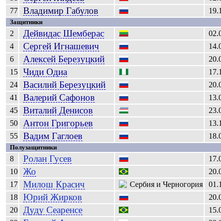
Владимир
Габулов
77
19.
Защитники
Дейвидас
Шемберас
2
02.
Сергей
Игнашевич
4
14.
Алексей
Березуцкий
6
20.
Чиди
Одиа
15
17.
Василий
Березуцкий
24
20.
Валерий
Сафонов
41
13.
Виталий
Денисов
45
23.
Антон
Григорьев
50
13.
Вадим
Гаглоев
55
18.
Полузащитники
Ролан
Гусев
8
17.
Жо
10
20.
Милош
Красич
17
01.
Юрий
Жирков
18
20.
Дуду
Сеаренсе
20
15.