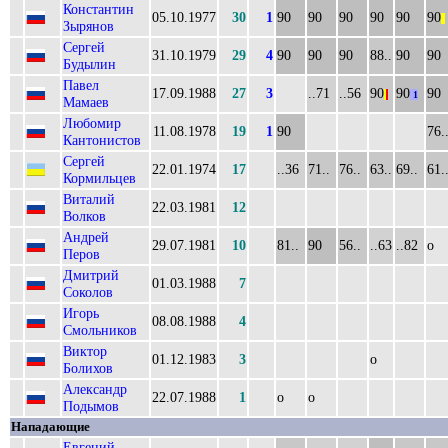
Константин
05.10.1977
30
1
90
90
90
90
90
90
||
Зырянов
Сергей
31.10.1979
29
4
90
90
90
88..
90
90
Будылин
Павел
17.09.1988
27
3
..71
..56
90
90
90
|
|
1
Мамаев
Любомир
11.08.1978
19
1
90
76.
Кантонистов
Сергей
22.01.1974
17
..36
71..
76..
63..
69..
61.
Кормильцев
Виталий
22.03.1981
12
Волков
Андрей
29.07.1981
10
81..
90
56..
..63
..82
о
Перов
Дмитрий
01.03.1988
7
Соколов
Игорь
08.08.1988
4
Смольников
Виктор
01.12.1983
3
о
Болихов
Александр
22.07.1988
1
о
о
Подымов
Нападающие
Евгений