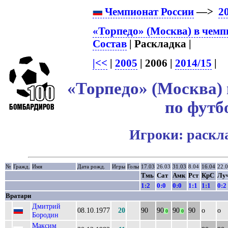
Чемпионат России
—>
2
«Торпедо» (Москва) в чемп
Состав
| Раскладка |
|<<
|
2005
| 2006 |
2014/15
|
«Торпедо» (Москва) 
по футб
Игроки: раскл
№
Гражд.
Имя
Дата рожд.
Игры
Голы
17.03
26.03
31.03
8.04
16.04
22.
Тмь
Сат
Амк
Рст
КрС
Лу
1:2
0:0
0:0
1:1
1:1
0:2
Вратари
Дмитрий
08.10.1977
20
90
90
90
90
о
о
0
0
Бородин
Максим