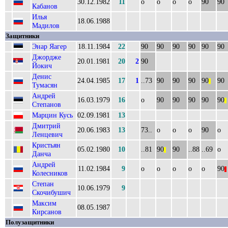
30.12.1982
11
о
о
о
о
90
90
Кабанов
Илья
18.06.1988
Мадилов
Защитники
Энар Яагер
18.11.1984
22
90
90
90
90
90
90
Джордже
20.01.1981
20
2
90
Йокич
Денис
24.04.1985
17
1
..73
90
90
90
90
90
||
Тумасян
Андрей
16.03.1979
16
о
90
90
90
90
90
||
Степанов
Марцин Кусь
02.09.1981
13
Дмитрий
20.06.1983
13
73..
о
о
о
90
о
Ленцевич
Кристьян
05.02.1980
10
..81
90
90
..88
..69
о
||
Данча
Андрей
11.02.1984
9
о
о
о
о
о
90
||
Колесников
Степан
10.06.1979
9
Скочибушич
Максим
08.05.1987
Кирсанов
Полузащитники