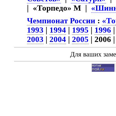
| «Торпедо» М |
«Шин
Чемпионат России
:
«То
1993
|
1994
|
1995
|
1996
2003
|
2004
|
2005
| 2006 
Для ваших зам