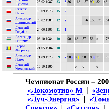
25.02.1987
23
3
36..
..68
..57
90
82..
46.
||
Луценко
Гжегож
18.09.1976
15
2
Пехна
Александр
23.02.1984
12
2
..76
..56
..71
..6
Данишевский
Дмитрий
24.06.1985
11
1
Голубов
Александр
06.10.1984
10
90
68..
57..
56..
о
..7
Гейнрих
Георге
21.05.1984
10
Флореску
Александр
21.09.1975
9
2
90
90
90
90
71..
..4
1
||
1
Панов
Дмитрий
10.10.1986
о
о
о
Комаровский
Чемпионат России – 20
«Локомотив» М
|
«Зен
«Луч-Энергия»
|
«Том
Советов»
|
«Сатурн»