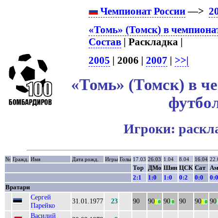
Чемпионат России
—>
2
«Томь» (Томск) в чемпиона
Состав
| Раскладка |
2005
| 2006 |
2007
|
>>|
«Томь» (Томск) в ч
футбол
Игроки: раскл
№
Гражд.
Имя
Дата рожд.
Игры
Голы
17.03
26.03
1.04
8.04
16.04
22.
Тор
ДМо
Шин
ЦСК
Сат
Ам
2:1
1:0
1:0
0:2
0:0
0:
Вратари
Сергей
31.01.1977
23
90
90
90
90
90
90
||
0
0
||
0
Парейко
Василий