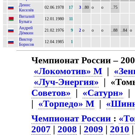
Денис
02.06.1978
17
3
..80
о
о
..75
Киселёв
Виталий
12.01.1980
11
Булыга
Андрей
21.02.1976
9
2
о
о
о
..88
..84
о
Дёмкин
Виктор
12.04.1985
1
Борисов
Чемпионат России – 20
«Локомотив» М
|
«Зен
«Луч-Энергия»
| «Том
Советов»
|
«Сатурн»
|
«Торпедо» М
|
«Шин
Чемпионат России
:
«То
2007
|
2008
|
2009
|
2010