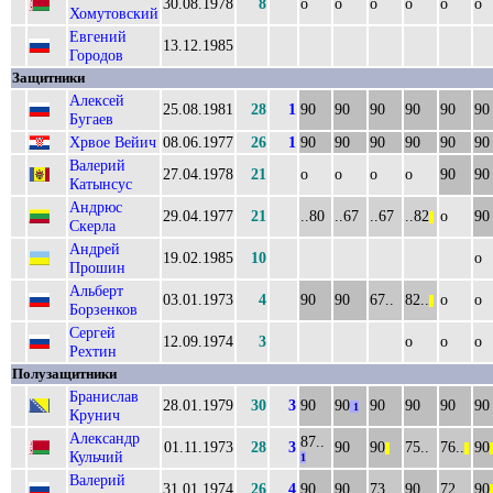
30.08.1978
8
о
о
о
о
о
о
Хомутовский
Евгений
13.12.1985
Городов
Защитники
Алексей
25.08.1981
28
1
90
90
90
90
90
90
Бугаев
Хрвое Вейич
08.06.1977
26
1
90
90
90
90
90
90
Валерий
27.04.1978
21
о
о
о
о
90
90
Катынсус
Андрюс
29.04.1977
21
..80
..67
..67
..82
о
90
||
Скерла
Андрей
19.02.1985
10
о
Прошин
Альберт
03.01.1973
4
90
90
67..
82..
о
о
||
Борзенков
Сергей
12.09.1974
3
о
о
о
Рехтин
Полузащитники
Бранислав
28.01.1979
30
3
90
90
90
90
90
90
1
Крунич
Александр
87..
01.11.1973
28
3
90
90
75..
76..
90
||
||
|
Кульчий
1
Валерий
31.01.1974
26
4
90
90
73..
90
72..
90
|