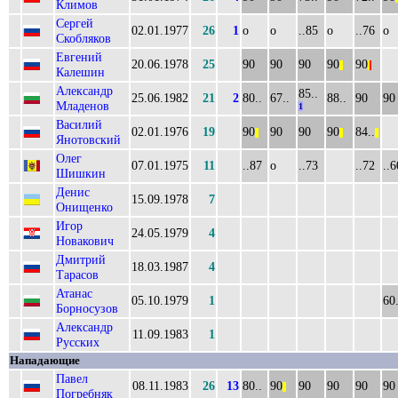
Климов
Сергей
02.01.1977
26
1
о
о
..85
о
..76
о
Скобляков
Евгений
20.06.1978
25
90
90
90
90
90
||
|
|
Калешин
Александр
85..
25.06.1982
21
2
80..
67..
88..
90
90
Младенов
1
Василий
02.01.1976
19
90
90
90
90
84..
||
||
||
Янотовский
Олег
07.01.1975
11
..87
о
..73
..72
..6
Шишкин
Денис
15.09.1978
7
Онищенко
Игор
24.05.1979
4
Новакович
Дмитрий
18.03.1987
4
Тарасов
Атанас
05.10.1979
1
60.
Борносузов
Александр
11.09.1983
1
Русских
Нападающие
Павел
08.11.1983
26
13
80..
90
90
90
90
90
||
Погребняк