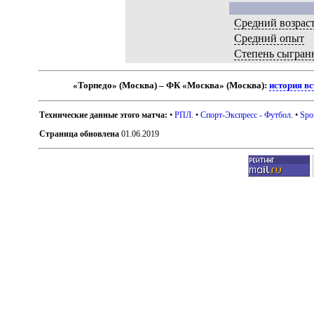
Средний возрас
Средний опыт
Степень сыгран
«Торпедо» (Москва) – ФК «Москва» (Москва):
история вс
Технические данные этого матча:
•
РПЛ
. •
Спорт-Экспресс - Футбол
. •
Spo
Страница обновлена
01.06.2019