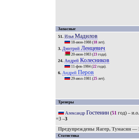
Запасные
Мадилов
Илья
51.
18-июн-1988
(
18
лет).
Ленцевич
Дмитрий
3.
20-июн-1983
(
23
года).
Колесников
Андрей
24.
11-фев-1984
(
22
года).
Перов
Андрей
6.
29-июл-1981
(
25
лет).
Тренеры
Гостенин
(
51
год) – и.о
Александр
=3 –
3
Предупреждены Яагер, Тумасян — 
Статистика