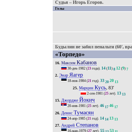
Судья – Игорь Егоров.
Голы
Будылин не забил пенальти (60', вра
«Торпедо»
Кабанов
Максим
16.
14
11
12
9
30-дек-1982
(
23
года).
(
)
(
)
8
7
Яагер
Энар
2.
33
20
18-ноя-1984
(
21
год).
20
13
Кусь
, 83'
Марцин
25.
13
2-сен-1981
(
25
лет).
13
Йокич
Джордже
15.
46
46
20-янв-1981
(
25
лет).
17
17
Тумасян
Денис
26.
14
13
24-апр-1985
(
21
год).
14
13
Степанов
Андрей
27.
55
53
16-мар-1979
(
27
лет).
13
11