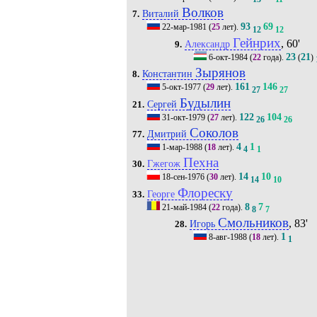
Волков
Виталий
7.
93
69
22-мар-1981
(
25
лет).
12
12
Гейнрих
, 60'
Александр
9.
23
21
6-окт-1984
(
22
года).
(
)
Зырянов
Константин
8.
161
146
5-окт-1977
(
29
лет).
27
27
Будылин
Сергей
21.
122
104
31-окт-1979
(
27
лет).
26
26
Соколов
Дмитрий
77.
4
1
1-мар-1988
(
18
лет).
4
1
Пехна
Гжегож
30.
14
10
18-сен-1976
(
30
лет).
14
10
Флореску
Георге
33.
8
7
21-май-1984
(
22
года).
8
7
Смольников
, 83'
Игорь
28.
1
8-авг-1988
(
18
лет).
1