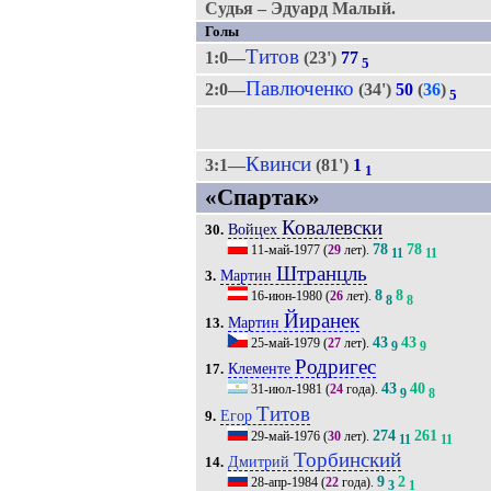
Судья – Эдуард Малый.
Голы
Титов
1:0—
(23')
77
5
Павлюченко
2:0—
(34')
50
(
36
)
5
Квинси
3:1—
(81')
1
1
«Спартак»
Ковалевски
Войцех
30.
78
78
11-май-1977
(
29
лет).
11
11
Штранцль
Мартин
3.
8
8
16-июн-1980
(
26
лет).
8
8
Йиранек
Мартин
13.
43
43
25-май-1979
(
27
лет).
9
9
Родригес
Клементе
17.
43
40
31-июл-1981
(
24
года).
9
8
Титов
Егор
9.
274
261
29-май-1976
(
30
лет).
11
11
Торбинский
Дмитрий
14.
9
2
28-апр-1984
(
22
года).
3
1