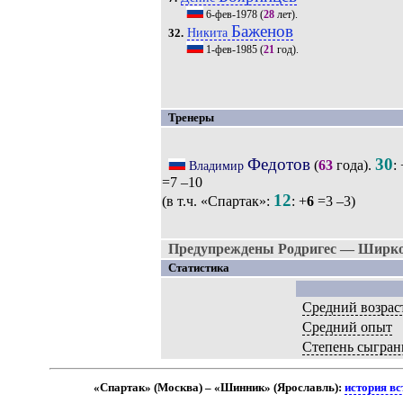
6-фев-1978
(
28
лет).
Баженов
Никита
32.
1-фев-1985
(
21
год).
Тренеры
Федотов
30
(
63
года).
: 
Владимир
=7 –10
12
(в т.ч. «Спартак»:
: +
6
=3 –3)
Предупреждены Родригес — Ширко,
Статистика
Средний возрас
Средний опыт
Степень сыгран
«Спартак» (Москва) – «Шинник» (Ярославль):
история вс