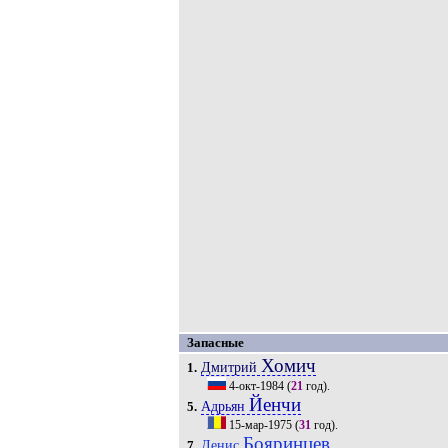
Запасные
Хомич
Дмитрий
1.
4-окт-1984
(
21
год).
Йенчи
Адрьян
5.
15-мар-1975
(
31
год).
Бояринцев
Денис
7.