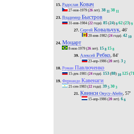
Ковач
Радослав
15.
38
38
27-ноя-1979
(
26
лет).
11
11
Быстров
Владимир
23.
85
24
62
23
31-янв-1984
(
22
года).
(
)
(
)
9
9
Ковальчук
, 46'
Сергей
27.
42
20-янв-1982
(
24
года).
10
Моцарт
24.
15
15
8-ноя-1979
(
26
лет).
8
8
Ребко
, 84'
Алексей
39.
3
23-апр-1986
(
20
лет).
2
Павлюченко
Роман
10.
153
88
125
7
15-дек-1981
(
24
года).
(
)
(
10
Кавенаги
Фернандо
19.
39
30
21-сен-1983
(
22
года).
5
3
Квинси
, 57'
Овусу-Абейе
21.
6
15-апр-1986
(
20
лет).
6