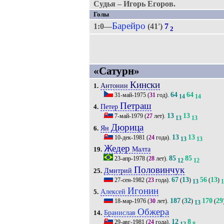
Судья – Игорь Егоров.
Голы
Барейро
1:0—
(41')
7
2
«Сатурн»
Кински
Антонин
1.
64
64
31-май-1975
(
31
год).
14
14
Петраш
Петер
4.
13
13
7-май-1979
(
27
лет).
13
13
Дюрица
Ян
6.
13
13
10-дек-1981
(
24
года).
13
13
Жедер
Малта
19.
85
85
23-апр-1978
(
28
лет).
12
12
Половинчук
Дмитрий
25.
67
13
56
13
27-сен-1982
(
23
года).
(
)
(
)
13
1
Игонин
Алексей
5.
187
32
170
29
18-мар-1976
(
30
лет).
(
)
(
13
Обжера
Бранислав
14.
12
8
29-авг-1981
(
24
года).
12
8