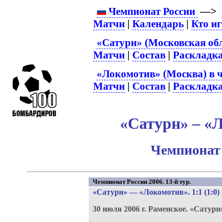
Чемпионат России
—>
Матчи
|
Календарь
|
Кто и
«Сатурн» (Московская обл
Матчи
|
Состав
|
Раскладк
«Локомотив» (Москва) в 
Матчи
|
Состав
|
Раскладк
«Сатурн» – «Л
Чемпионат 
Чемпионат России 2006. 13-й тур.
«Сатурн»
—
«Локомотив»
. 1:1 (1:0)
30 июля 2006 г.
Раменское.
«Сатурн