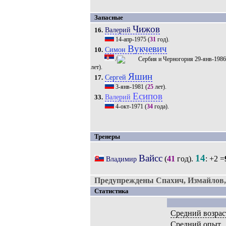
Запасные
Чижов
Валерий
16.
14-апр-1975
(
31
год).
Вукчевич
Симон
10.
/
29-янв-198
лет).
Яшин
Сергей
17.
3-янв-1981
(
25
лет).
Есипов
Валерий
33.
4-окт-1971
(
34
года).
Тренеры
Вайсс
14
(
41
год).
: +2 =
Владимир
Предупреждены Спахич, Измайлов,
Статистика
Средний возрас
Средний опыт