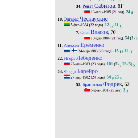
Сабитов
, 81'
Ренат
34.
24
13-июн-1985
(
21
год).
8
Чеснаускис
Эдгарас
18.
12
11
5-фев-1984
(
22
года).
12
11
Власов
, 70'
Олег
7.
54
3
10-дек-1984
(
21
год).
(
)
3
Ерёменко
Алексей
11.
13
11
/
24-мар-1983
(
23
года).
13
11
Лебеденко
Игорь
22.
101
5
76
5
27-май-1983
(
23
года).
(
)
(
)
5
5
Барейро
Фреди
24.
34
25
27-мар-1982
(
24
года).
9
4
Фодрек
, 62'
Бранислав
55.
3
5-фев-1981
(
25
лет).
3