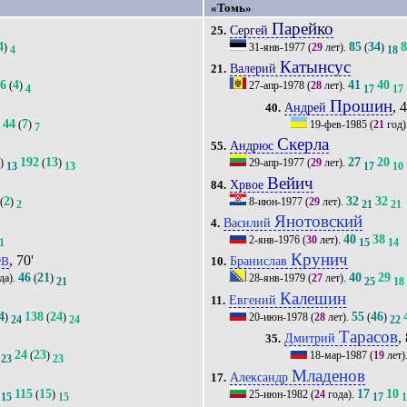
«Томь»
Парейко
Сергей
25.
4
85
34
)
31-янв-1977
(
29
лет).
(
)
4
18
Катынсус
Валерий
21.
16
4
41
40
(
)
27-апр-1978
(
28
лет).
4
17
17
Прошин
, 
Андрей
40.
44
7
(
)
19-фев-1985
(
21
год)
1
7
Скерла
Андрюс
55.
3
192
13
27
20
)
(
)
29-апр-1977
(
29
лет).
13
13
17
10
Вейич
Хрвое
84.
2
32
32
(
)
8-июн-1977
(
29
лет).
2
21
21
Янотовский
Василий
4.
40
38
2-янв-1976
(
30
лет).
1
15
14
ев
Крунич
, 70'
Бранислав
10.
46
21
40
29
да).
(
)
28-янв-1979
(
27
лет).
21
25
18
Калешин
Евгений
11.
4
138
24
55
46
)
(
)
20-июн-1978
(
28
лет).
(
)
24
24
22
Тарасов
,
Дмитрий
35.
24
23
(
)
18-мар-1987
(
19
лет)
23
23
Младенов
Александр
17.
115
15
17
10
(
)
25-июн-1982
(
24
года).
15
15
17