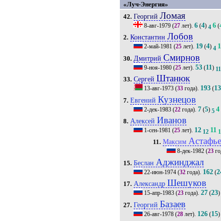
«Луч-Энергия»
Ломая
Георгий
42.
6
4
6
8-авг-1979
(
27
лет).
(
)
(
4
Лобов
Константин
2.
19
4
2-май-1981
(
25
лет).
(
)
4
Смирнов
Дмитрий
30.
53
11
9-ноя-1980
(
25
лет).
(
)
1
Штанюк
Сергей
33.
193
1
13-авг-1973
(
33
года).
(
Кузнецов
Евгений
7.
7
5
4
2-дек-1983
(
22
года).
(
)
5
Иванов
Алексей
8.
12
11
1-сен-1981
(
25
лет).
12
1
Астафь
Максим
11.
8-дек-1982
(
23
го
Аджинджал
Беслан
15.
162
2
22-июн-1974
(
32
года).
(
Шешуков
Александр
17.
27
23
15-апр-1983
(
23
года).
(
)
Базаев
Георгий
27.
126
15
26-авг-1978
(
28
лет).
(
)