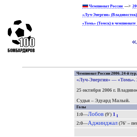
Чемпионат России
—>
20
«Луч-Энергия» (Владивосток)
«Томь» (Томск) в чемпионате
«
Чемпионат России 2006. 24-й тур
«Луч-Энергия»
—
«Томь»
.
25 октября 2006 г.
Владиво
Судья – Эдуард Малый.
Голы
Лобов
1:0—
(9')
1
1
Аджинджал
2:0—
(76' – п