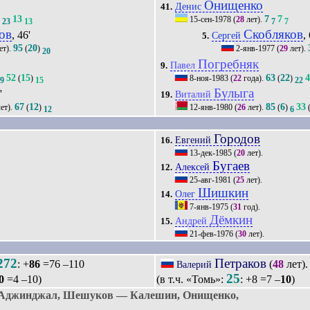
Онищенко
Денис
41.
13
7
7
)
15-сен-1978
(
28
лет).
23
13
7
7
ов
Скобляков
, 46'
,
Сергей
5.
95
20
ет).
(
)
2-янв-1977
(
29
лет).
20
Погребняк
Павел
9.
52
15
63
22
(
)
8-ноя-1983
(
22
года).
(
)
19
15
22
Булыга
'
Виталий
19.
67
12
85
6
33
ет).
(
)
12-янв-1980
(
26
лет).
(
)
12
6
Городов
Евгений
16.
13-дек-1985
(
20
лет).
Бугаев
Алексей
12.
25-авг-1981
(
25
лет).
Шишкин
Олег
14.
7-янв-1975
(
31
год).
Дёмкин
Андрей
15.
21-фев-1976
(
30
лет).
272
Петраков
: +
86
=76 –110
(
48
лет)
Валерий
25
0
=4 –10)
(в т.ч. «Томь»:
: +8 =7 –
10
)
Аджинджал, Шешуков — Калешин, Онищенко,