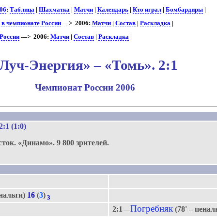
06
:
Таблица
|
Шахматка
|
Матчи
|
Календарь
|
Кто играл
|
Бомбардиры
|
 в чемпионате России
—> 2006:
Матчи
|
Состав
|
Раскладка
|
 России
—> 2006:
Матчи
|
Состав
|
Раскладка
|
Луч-Энергия» – «Томь». 2:1
Чемпионат России 2006
.
 2:1 (1:0)
сток.
«Динамо».
9 800 зрителей.
енальти)
16
(
3
)
3
Погребняк
2:1—
(78' – пенал