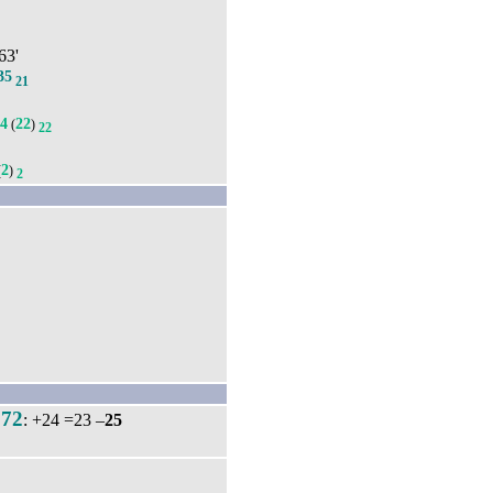
 63'
35
21
44
22
(
)
22
2
(
)
2
72
.
: +24 =23 –
25