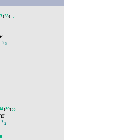
83
33
(
)
17
46'
6
.
6
44
39
(
)
22
 80'
2
.
2
10