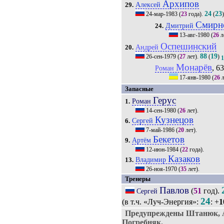
Архипов
Алексей
29.
24
23
24-мар-1983
(
23
года).
(
Смирн
Дмитрий
24.
13-авг-1980
(
26
л
Оспешинский
Андрей
20.
88
19
26-сен-1979
(
27
лет).
(
)
Монарёв
, 63
Роман
17-янв-1980
(
26
л
Запасные
Герус
Роман
1.
14-сен-1980
(
26
лет).
Кузнецов
Сергей
6.
7-май-1986
(
20
лет).
Бекетов
Артём
9.
12-июн-1984
(
22
года).
Казаков
Владимир
13.
26-ноя-1970
(
35
лет).
Тренеры
Павлов
(
51
год).
Сергей
24
(в т.ч. «Луч-Энергия»:
: +
1
Предупреждены Штанюк, 
Погребняк.