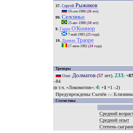
Рыжиков
Сергей
37.
19-сен-1980
(
26
лет).
Селсиньо
99.
25-авг-1988
(
18
лет).
О'Коннор
Гарри
9.
7-май-1983
(
23
года).
Траоре
Драман
19.
17-июн-1982
(
24
года).
Тренеры
Долматов
233
(
57
лет).
: +
8
Олег
–84
4
(в т.ч. «Локомотив»:
: +
1
=1 –2)
Предупреждены Сычёв — Близнюк
Статистика
Средний возрас
Средний опыт
Степень сыгран