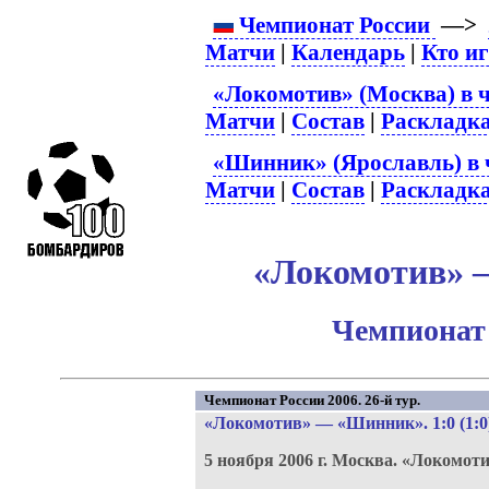
Чемпионат России
—>
Матчи
|
Календарь
|
Кто и
«Локомотив» (Москва) в 
Матчи
|
Состав
|
Раскладк
«Шинник» (Ярославль) в 
Матчи
|
Состав
|
Раскладк
«Локомотив» –
Чемпионат 
Чемпионат России 2006. 26-й тур.
«Локомотив»
—
«Шинник»
. 1:0 (1:0
5 ноября 2006 г.
Москва.
«Локомоти