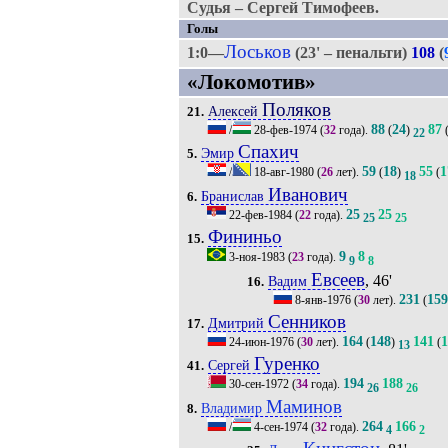
Судья – Сергей Тимофеев.
Голы
Лоськов
1:0—
(23' – пенальти)
108
(
«Локомотив»
Поляков
Алексей
21.
88
24
87
/
28-фев-1974
(
32
года).
(
)
22
Спахич
Эмир
5.
59
18
55
1
/
18-авг-1980
(
26
лет).
(
)
(
18
Иванович
Бранислав
6.
25
25
22-фев-1984
(
22
года).
25
25
Фининьо
15.
9
8
3-ноя-1983
(
23
года).
9
8
Евсеев
, 46'
Вадим
16.
231
15
8-янв-1976
(
30
лет).
(
Сенников
Дмитрий
17.
164
148
141
1
24-июн-1976
(
30
лет).
(
)
(
13
Гуренко
Сергей
41.
194
188
30-сен-1972
(
34
года).
26
26
Маминов
Владимир
8.
264
166
/
4-сен-1974
(
32
года).
4
2