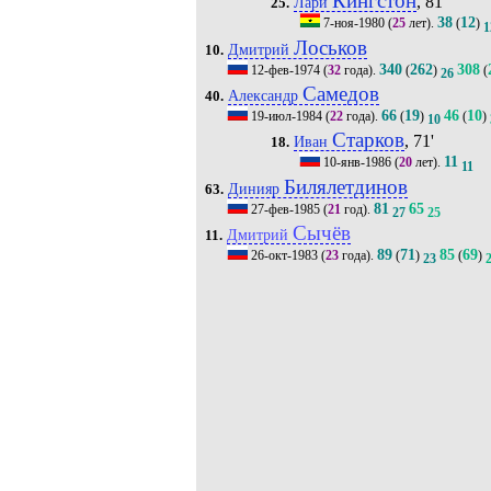
Кингстон
, 81'
Лари
25.
38
12
7-ноя-1980
(
25
лет).
(
)
1
Лоськов
Дмитрий
10.
340
262
308
12-фев-1974
(
32
года).
(
)
(
26
Самедов
Александр
40.
66
19
46
10
19-июл-1984
(
22
года).
(
)
(
)
10
Старков
, 71'
Иван
18.
11
10-янв-1986
(
20
лет).
11
Билялетдинов
Динияр
63.
81
65
27-фев-1985
(
21
год).
27
25
Сычёв
Дмитрий
11.
89
71
85
69
26-окт-1983
(
23
года).
(
)
(
)
23