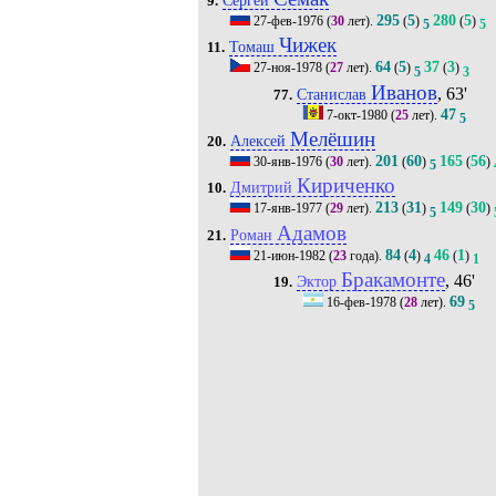
9.
295
5
280
5
27-фев-1976
(
30
лет).
(
)
(
)
5
5
Чижек
Томаш
11.
64
5
37
3
27-ноя-1978
(
27
лет).
(
)
(
)
5
3
Иванов
, 63'
Станислав
77.
47
7-окт-1980
(
25
лет).
5
Мелёшин
Алексей
20.
201
60
165
56
30-янв-1976
(
30
лет).
(
)
(
)
5
Кириченко
Дмитрий
10.
213
31
149
30
17-янв-1977
(
29
лет).
(
)
(
)
5
Адамов
Роман
21.
84
4
46
1
21-июн-1982
(
23
года).
(
)
(
)
4
1
Бракамонте
, 46'
Эктор
19.
69
16-фев-1978
(
28
лет).
5