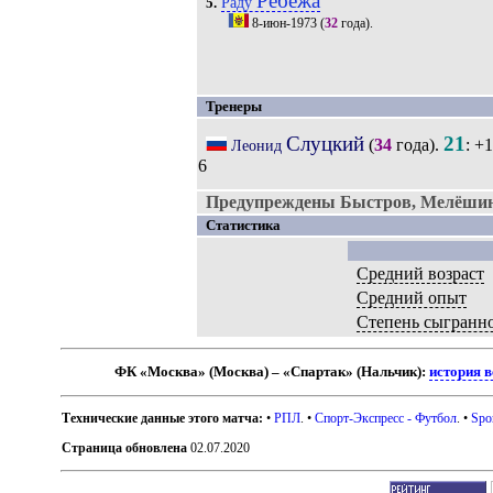
Ребежа
Раду
5.
8-июн-1973
(
32
года).
Тренеры
Слуцкий
21
(
34
года).
: +
Леонид
6
Предупреждены Быстров, Мелёшин,
Статистика
Средний возраст
Средний опыт
Степень сыгранн
ФК «Москва» (Москва) – «Спартак» (Нальчик):
история в
Технические данные этого матча:
•
РПЛ
. •
Спорт-Экспресс - Футбол
. •
Spo
Страница обновлена
02.07.2020