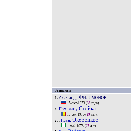
Запасные
Филимонов
Александр
1.
15-окт-1973
(
32
года).
Стойка
Помпилиу
8.
10-сен-1976
(
29
лет).
Окоронкво
Исаак
23.
1-май-1978
(
27
лет).