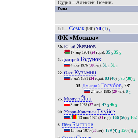
Судья – Алексей Тюмин.
Голы
Семак
1:1—
(90')
70
(
1
)
1
ФК «Москва»
Жевнов
Юрий
30.
35
35
17-апр-1981
(
24
года).
5
5
Годунок
Дмитрий
2.
31
31
4-янв-1976
(
30
лет).
4
4
Кузьмин
Олег
22.
83
40
75
38
9-май-1981
(
24
года).
(
)
(
)
5
5
Голубов
, 78'
Дмитрий
35.
8
24-июн-1985
(
20
лет).
2
Йоп
Мариуш
25.
47
46
3-авг-1978
(
27
лет).
5
5
Тчуйсе
Жерри-Кристиан
99.
166
56
162
/
13-янв-1975
(
31
год).
(
)
3
Быстров
Пётр
6.
179
4
150
4
15-июл-1979
(
26
лет).
(
)
(
)
4
4
Семак
Сергей