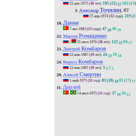
185
22
162
13
22-дек-1975
(
30
лет).
(
)
(
)
22
Точилин
, 85'
Александр
3.
219
2
27-апр-1974
(
32
года).
(
Данни
10.
47
46
7-авг-1983
(
23
года).
20
19
Ромащенко
Максим
22.
122
94
/
31-июл-1976
(
30
лет).
23
17
Комбаров
Дмитрий
23.
24
19
22-янв-1987
(
19
лет).
23
18
Комбаров
Кирилл
24.
5
5
22-янв-1987
(
19
лет).
5
5
Смертин
Алексей
29.
83
18
81
17
1-май-1975
(
31
год).
(
)
(
)
18
17
Дерлей
11.
37
34
/
14-июл-1975
(
31
год).
14
12