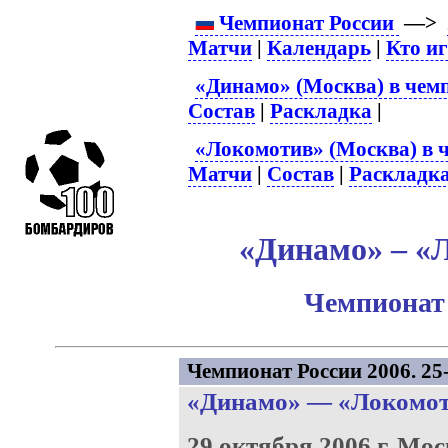
Чемпионат России
—>
Матчи
|
Календарь
|
Кто и
«Динамо» (Москва) в чем
Состав
|
Раскладка
|
«Локомотив» (Москва) в 
Матчи
|
Состав
|
Раскладк
«Динамо» – «Л
Чемпионат 
Чемпионат России 2006. 25-
«Динамо»
—
«Локомо
29 октября 2006 г.
Мос