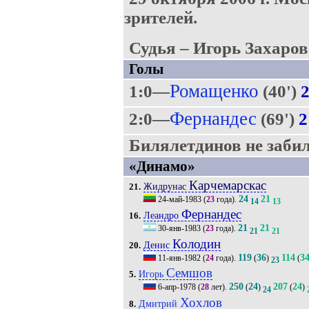
зрителей.
Судья – Игорь Захаров
Голы
Ромащенко
1:0—
(40')
Фернандес
2:0—
(69')
2
Билялетдинов не забил 
«Динамо»
Карчемарскас
Жидрунас
21.
24
21
24-май-1983
(
23
года).
14
13
Фернандес
Леандро
16.
21
21
30-янв-1983
(
23
года).
21
21
Колодин
Денис
20.
119
36
114
3
11-янв-1982
(
24
года).
(
)
(
23
Семшов
Игорь
5.
250
24
207
24
6-апр-1978
(
28
лет).
(
)
(
)
24
Хохлов
Дмитрий
8.