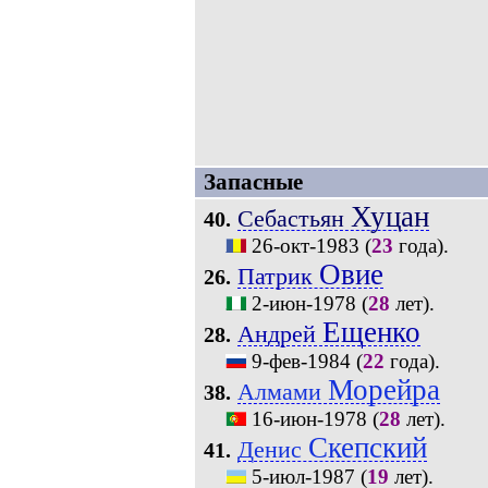
Запасные
Хуцан
Себастьян
40.
26-окт-1983
(
23
года).
Овие
Патрик
26.
2-июн-1978
(
28
лет).
Ещенко
Андрей
28.
9-фев-1984
(
22
года).
Морейра
Алмами
38.
16-июн-1978
(
28
лет).
Скепский
Денис
41.
5-июл-1987
(
19
лет).