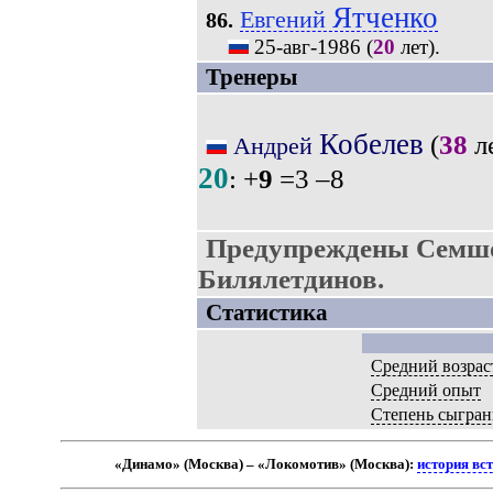
Ятченко
Евгений
86.
25-авг-1986
(
20
лет).
Тренеры
Кобелев
(
38
ле
Андрей
20
: +
9
=3 –8
Предупреждены Семшо
Билялетдинов.
Статистика
Средний возрас
Средний опыт
Степень сыгран
«Динамо» (Москва) – «Локомотив» (Москва):
история вс