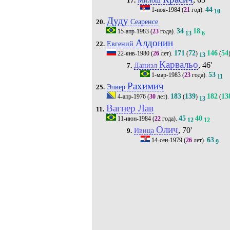
17.
44
1-ноя-1984
(
21
год).
10
Дуду
Сеаренсе
20.
34
18
15-апр-1983
(
23
года).
13
6
Алдонин
Евгений
22.
171
72
146
54
22-янв-1980
(
26
лет).
(
)
(
13
Карвальо
, 46'
Даниэл
7.
53
1-мар-1983
(
23
года).
11
Рахимич
Элвер
25.
183
139
182
13
4-апр-1976
(
30
лет).
(
)
(
13
Вагнер Лав
11.
45
40
11-июн-1984
(
22
года).
12
12
Олич
, 70'
Ивица
9.
63
14-сен-1979
(
26
лет).
9