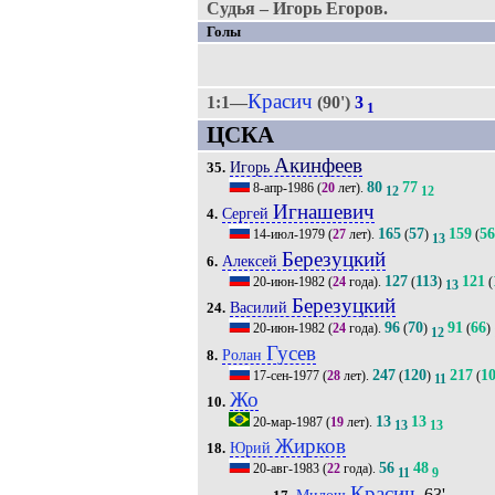
Судья – Игорь Егоров.
Голы
Красич
1:1—
(90')
3
1
ЦСКА
Акинфеев
Игорь
35.
80
77
8-апр-1986
(
20
лет).
12
12
Игнашевич
Сергей
4.
165
57
159
56
14-июл-1979
(
27
лет).
(
)
(
13
Березуцкий
Алексей
6.
127
113
121
20-июн-1982
(
24
года).
(
)
(
13
Березуцкий
Василий
24.
96
70
91
66
20-июн-1982
(
24
года).
(
)
(
)
12
Гусев
Ролан
8.
247
120
217
1
17-сен-1977
(
28
лет).
(
)
(
11
Жо
10.
13
13
20-мар-1987
(
19
лет).
13
13
Жирков
Юрий
18.
56
48
20-авг-1983
(
22
года).
11
9
Красич
, 63'
Милош