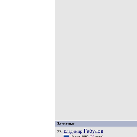
Запасные
Габулов
Владимир
77.