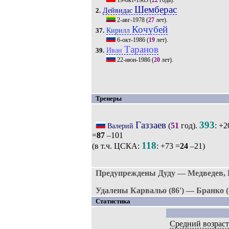
19-окт-1983
(
22
года).
Шемберас
Дейвидас
2.
2-авг-1978
(
27
лет).
Кочубей
Кирилл
37.
6-окт-1986
(
19
лет).
Таранов
Иван
39.
22-июн-1986
(
20
лет).
Тренеры
Газзаев
393
(
51
год).
: +2
Валерий
=
87
–101
118
(в т.ч. ЦСКА:
: +73 =
24
–21)
Предупреждены Дуду — Медведев, Б
Удалены Карвальо (86') — Бранко (8
Статистика
Средний возрас