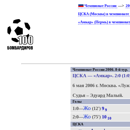
Чемпионат России
—>
20
ЦСКА (Москва) в чемпионате
«Амкар» (Пермь) в чемпионат
Чемпионат России 2006. 8-й тур.
ЦСКА
—
«Амкар»
. 2:0 (1:0
6 мая 2006 г.
Москва.
«Луж
Судья – Эдуард Малый.
Голы
Жо
1:0—
(12')
9
9
Жо
2:0—
(75')
10
10
ЦСКА