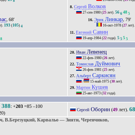
8
Волков
Сергей
8.
56
48
27-сен-1980
(
25
лет).
1
6
5
рас
Линкар
, 68'
, 79'
Эрик
16.
193
105
т).
(
)
16-окт-1978
(
27
лет)
4
Савин
Евгений
11.
5
5
19-апр-1984
(
22
года).
8
5
5
Левенец
Иван
20.
22-фев-1980
(
26
лет).
Дуймович
Томислав
22.
26-фев-1981
(
25
лет).
Саркисян
Альберт
27.
/
15-май-1975
(
30
лет).
Кушев
Мартин
29.
25-авг-1973
(
32
года).
388
.
: +
203
=85 –100
Оборин
6
(
49
лет).
Сергей
20)
 В.Березуцкий, Карвальо — Зияти, Черенчиков,