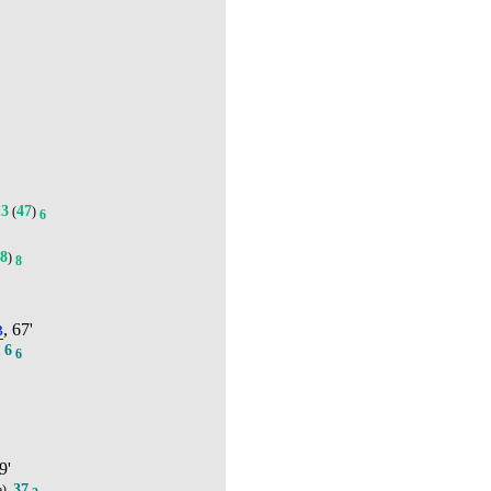
13
47
(
)
6
8
(
)
8
в
, 67'
6
.
6
9'
37
а).