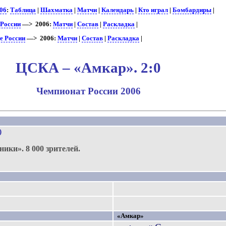
06
:
Таблица
|
Шахматка
|
Матчи
|
Календарь
|
Кто играл
|
Бомбардиры
|
 России
—> 2006:
Матчи
|
Состав
|
Раскладка
|
е России
—> 2006:
Матчи
|
Состав
|
Раскладка
|
ЦСКА – «Амкар». 2:0
Чемпионат России 2006
)
ники».
8 000 зрителей.
«Амкар»