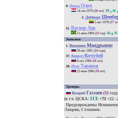
Олич
Ивица
9.
59
46
14-сен-1979
(
26
лет).
5
Шембе
Дейвидас
2.
2-авг-1978
(
27
ле
Вагнер Лав
11.
41
36
11-июн-1984
(
21
год).
8
Запасные
Мандрыкин
Вениамин
1.
30-авг-1981
(
24
года).
Кочубей
Кирилл
37.
6-окт-1986
(
19
лет).
Таранов
Иван
39.
22-июн-1986
(
19
лет).
Тренеры
Газзаев
(
51
год)
Валерий
113
(в т.ч. ЦСКА:
: +
71
=22 –
Предупреждены Игнашевич,
Лаврик, Степанов.