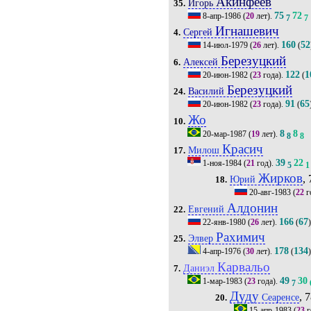
Акинфеев
Игорь
35.
75
72
8-апр-1986
(
20
лет).
7
7
Игнашевич
Сергей
4.
160
52
14-июл-1979
(
26
лет).
(
Березуцкий
Алексей
6.
122
1
20-июн-1982
(
23
года).
(
Березуцкий
Василий
24.
91
65
20-июн-1982
(
23
года).
(
Жо
10.
8
8
20-мар-1987
(
19
лет).
8
8
Красич
Милош
17.
39
22
1-ноя-1984
(
21
год).
5
1
Жирков
, 
Юрий
18.
20-авг-1983
(
22
г
Алдонин
Евгений
22.
166
67
22-янв-1980
(
26
лет).
(
Рахимич
Элвер
25.
178
134
4-апр-1976
(
30
лет).
(
Карвальо
Даниэл
7.
49
30
1-мар-1983
(
23
года).
7
Дуду
, 7
Сеаренсе
20.
15-апр-1983
(
23
г