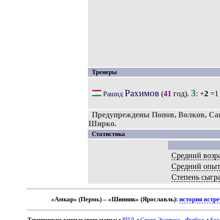
Тренеры
Рахимов
3
(
41
год).
: +
2
=1
Рашид
Предупреждены Попов, Волков, Са
Ширко.
Статистика
Средний возр
Средний опы
Степень сыгр
«Амкар» (Пермь) – «Шинник» (Ярославль):
история встр
Технические данные этого матча:
•
РПЛ
. •
Спорт-Экспресс - Футбол
. •
Spo