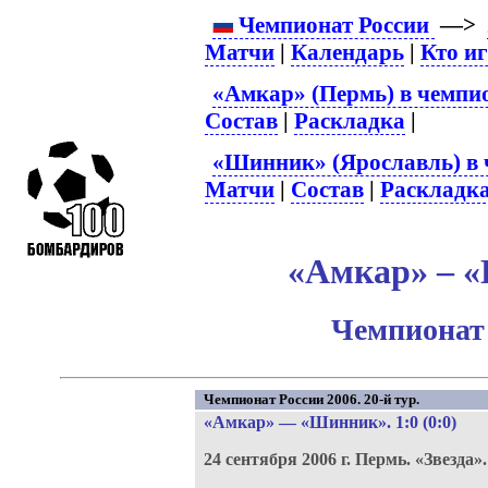
Чемпионат России
—>
Матчи
|
Календарь
|
Кто и
«Амкар» (Пермь) в чемпио
Состав
|
Раскладка
|
«Шинник» (Ярославль) в 
Матчи
|
Состав
|
Раскладк
«Амкар» – «
Чемпионат 
Чемпионат России 2006. 20-й тур.
«Амкар»
—
«Шинник»
. 1:0 (0:0)
24 сентября 2006 г.
Пермь.
«Звезда»