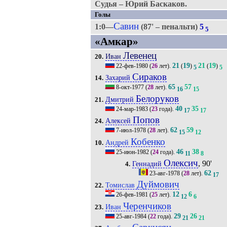
Судья – Юрий Баскаков.
Голы
Савин
1:0—
(87' – пенальти)
5
5
«Амкар»
Левенец
Иван
20.
21
19
21
19
22-фев-1980
(
26
лет).
(
)
(
)
5
5
Сираков
Захарий
14.
65
57
8-окт-1977
(
28
лет).
16
15
Белоруков
Дмитрий
21.
40
35
24-мар-1983
(
23
года).
17
17
Попов
Алексей
24.
62
59
7-июл-1978
(
28
лет).
15
12
Кобенко
Андрей
10.
46
38
25-июн-1982
(
24
года).
11
8
Олексич
, 90'
Геннадий
4.
62
23-авг-1978
(
28
лет).
17
Дуймович
Томислав
22.
12
6
26-фев-1981
(
25
лет).
12
6
Черенчиков
Иван
23.
29
26
25-авг-1984
(
22
года).
21
21