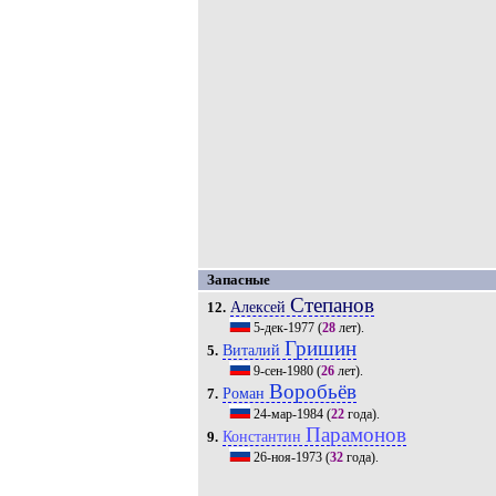
Запасные
Степанов
Алексей
12.
5-дек-1977
(
28
лет).
Гришин
Виталий
5.
9-сен-1980
(
26
лет).
Воробьёв
Роман
7.
24-мар-1984
(
22
года).
Парамонов
Константин
9.
26-ноя-1973
(
32
года).