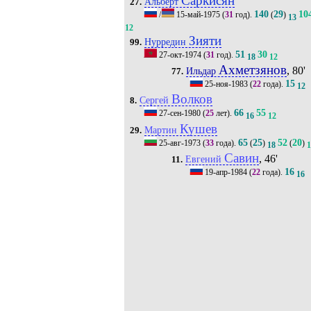
Саркисян
Альберт
27.
140
29
10
/
15-май-1975
(
31
год).
(
)
13
12
Зияти
Нурредин
99.
51
30
27-окт-1974
(
31
год).
18
12
Ахметзянов
, 80'
Ильдар
77.
15
25-ноя-1983
(
22
года).
12
Волков
Сергей
8.
66
55
27-сен-1980
(
25
лет).
16
12
Кушев
Мартин
29.
65
25
52
20
25-авг-1973
(
33
года).
(
)
(
)
18
1
Савин
, 46'
Евгений
11.
16
19-апр-1984
(
22
года).
16