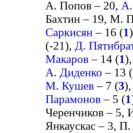
А. Попов
– 20,
А.
Бахтин
– 19,
М. 
Саркисян
– 16 (
1
(
-21
),
Д. Пятибра
Макаров
– 14 (
1
)
А. Диденко
– 13 (
М. Кушев
– 7 (
3
)
Парамонов
– 5 (
1
Черенчиков
– 5,
И
Янкаускас
– 3,
П.