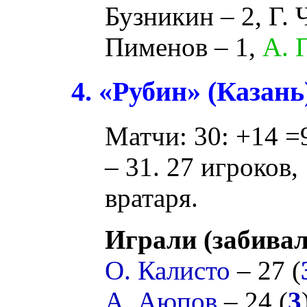
Бузникин
– 2,
Г. 
Пименов
– 1,
А. 
4. «Рубин» (Казань
Матчи: 30: +14 =9
– 31. 27 игроков,
вратаря.
Играли (забивал
О. Калисто
– 27 (
А. Аюпов
– 24 (
3