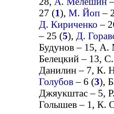
28,
А. Мелёшин
–
27 (
1
),
М. Йоп
– 2
Д. Кириченко
– 2
– 25 (
5
),
Д. Горав
Будунов
– 15,
А. 
Белецкий
– 13,
С.
Данилин
– 7,
К. 
Голубов
– 6 (
3
),
Б
Джяукштас
– 5,
Р
Голышев
– 1,
К. 