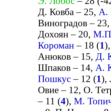
Э. Лобос
– 28 (
-4
Д. Ковба
– 25,
А.
Виноградов
– 23
Дохоян
– 20,
М.П
Короман
– 18 (
1
)
Анюков
– 15,
Д. 
Шпаков
– 14,
А. 
Пошкус
– 12 (
1
),
Овие
– 12,
О. Тет
– 11 (
4
),
М. Топи