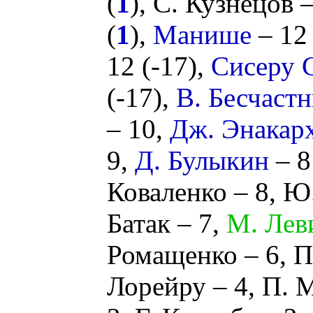
(
1
),
С. Кузнецов
–
(
1
),
Манише
– 12 
12 (
-17
),
Сисеру 
(
-17
),
В. Бесчаст
– 10,
Дж. Энакар
9,
Д. Булыкин
– 8
Коваленко
– 8,
Ю.
Батак
– 7,
М. Лев
Ромащенко
– 6,
П
Лорейру
– 4,
П. 