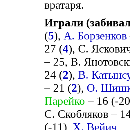
вратаря.
Играли (забивал
(
5
),
А. Борзенков
27 (
4
),
С. Яскови
– 25,
В. Янотовс
24 (
2
),
В. Катынс
– 21 (
2
),
О. Шиш
Парейко
– 16 (
-2
С. Скобляков
– 1
(
-11
),
Х. Вейич
– 