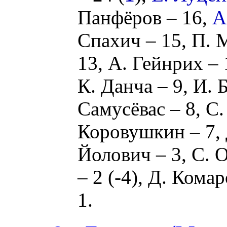
Панфёров
– 16,
А
Спахич
– 15,
П. 
13,
А. Гейнрих
– 
К. Данча
– 9,
И. 
Самусёвас
– 8,
С.
Коровушкин
– 7,
Йолович
– 3,
С. 
– 2 (
-4
),
Д. Комар
1.