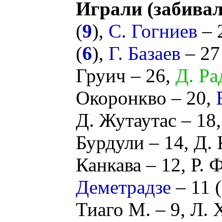
Играли (забивал
(
9
),
С. Гогниев
– 
(
6
),
Г. Базаев
– 27
Груич
– 26,
Д. Ра
Окоронкво
– 20,
Д. Жутаутас
– 18
Бурдули
– 14,
Д. 
Канкава
– 12,
Р. 
Деметрадзе
– 11 (
Тиаго М.
– 9,
Л. 