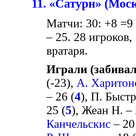
11. «Сатурн» (Моск
Матчи: 30: +8 =9 
– 25. 28 игроков,
вратаря.
Играли (забивал
(
-23
),
А. Харитон
– 26 (
4
),
П. Быст
25 (
5
),
Жеан Н.
– 
Канчельскис
– 20