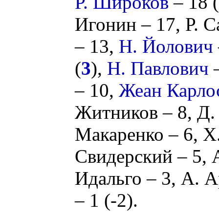
Р. Широков
– 18 (
Игонин
– 17,
Р. 
– 13,
Н. Йолович
(
3
),
Н. Павлович
–
– 10,
Жеан Карло
Житников
– 8,
Д.
Макаренко
– 6,
Х
Свидерский
– 5,
Идальго
– 3,
А. А
– 1 (
-2
).