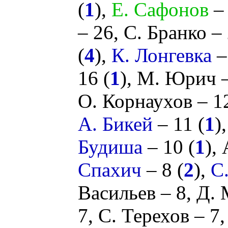
(
1
),
Е. Сафонов
– 
– 26,
С. Бранко
– 
(
4
),
К. Лонгевка
–
16 (
1
),
М. Юрич
–
О. Корнаухов
– 1
А. Бикей
– 11 (
1
)
Будиша
– 10 (
1
),
Спахич
– 8 (
2
),
С
Васильев
– 8,
Д. 
7,
С. Терехов
– 7