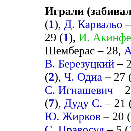
Играли (забивал
(
1
),
Д. Карвальо
–
29 (
1
),
И. Акинфе
Шемберас
– 28,
А
В. Березуцкий
– 2
(
2
),
Ч. Одиа
– 27 
С. Игнашевич
– 2
(
7
),
Дуду С.
– 21 
Ю. Жирков
– 20 (
С. Правосуд
– 5 (