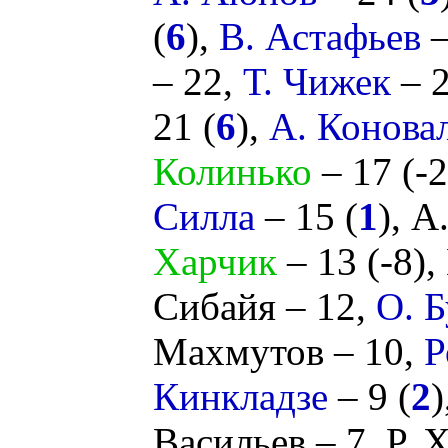
(
6
),
В. Астафьев
–
– 22,
Т. Чижек
– 2
21 (
6
),
А. Конова
Колинько
– 17 (
-
Силла
– 15 (
1
),
А
Харчик
– 13 (
-8
),
Сибайя
– 12,
О. 
Махмутов
– 10,
Р
Кинкладзе
– 9 (
2
)
Васильев
– 7,
Р. 