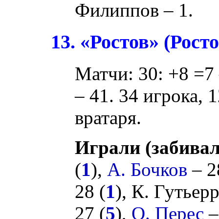
Филиппов
– 1.
13. «Ростов» (Рост
Матчи: 30: +8 =7 
– 41. 34 игрока, 
вратаря.
Играли (забивал
(
1
),
А. Бочков
– 2
28 (
1
),
К. Гутьерр
27 (
5
),
О. Перес
–