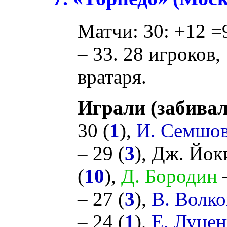
Матчи: 30: +12 =9
– 33. 28 игроков,
вратаря.
Играли (забивал
30 (
1
),
И. Семшо
– 29 (
3
),
Дж. Йок
(
10
),
Д. Бородин
–
– 27 (
3
),
В. Волко
– 24 (
1
),
Е. Луцен