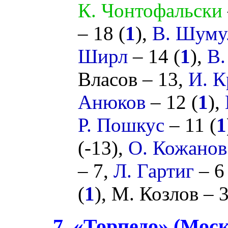
К. Чонтофальски
– 18 (
1
),
В. Шуму
Ширл
– 14 (
1
),
В.
Власов
– 13,
И. 
Анюков
– 12 (
1
),
Р. Пошкус
– 11 (
1
(
-13
),
О. Кожанов
– 7,
Л. Гартиг
– 6 
(
1
),
М. Козлов
– 
7. «Торпедо» (Мос