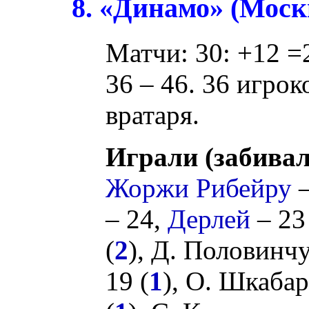
8. «Динамо» (Моск
Матчи: 30: +12 =
36 – 46. 36 игрок
вратаря.
Играли (забивал
Жоржи Рибейру
–
– 24,
Дерлей
– 23
(
2
),
Д. Половинч
19 (
1
),
О. Шкабар