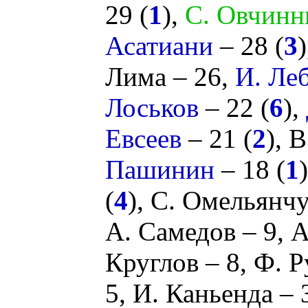
29 (
1
),
С. Овчинн
Асатиани
– 28 (
3
Лима
– 26,
И. Ле
Лоськов
– 22 (
6
),
Евсеев
– 21 (
2
),
В
Пашинин
– 18 (
1
(
4
),
С. Омельянч
А. Самедов
– 9,
А
Круглов
– 8,
Ф. Р
5,
И. Каньенда
– 