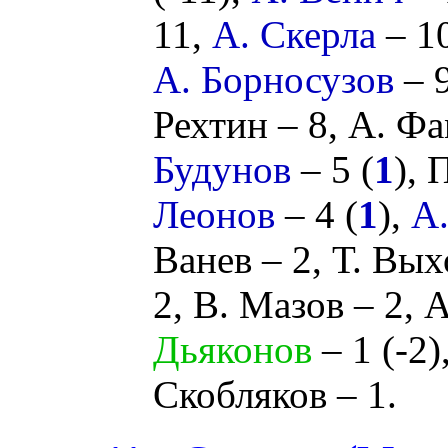
11,
А. Скерла
– 10
А. Борносузов
– 9
Рехтин
– 8,
А. Фа
Будунов
– 5 (
1
),
П
Леонов
– 4 (
1
),
А
Ванев
– 2,
Т. Вых
2,
В. Мазов
– 2,
А
Дьяконов
– 1 (
-2
)
Скобляков
– 1.