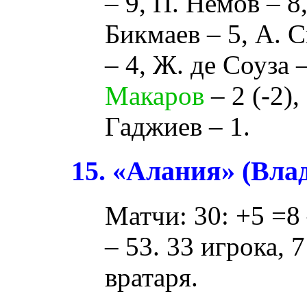
– 9,
П. Немов
– 8
Бикмаев
– 5,
А. 
– 4,
Ж. де Соуза
–
Макаров
– 2 (
-2
),
Гаджиев
– 1.
15. «Алания» (Вла
Матчи: 30: +5 =8 
– 53. 33 игрока, 
вратаря.