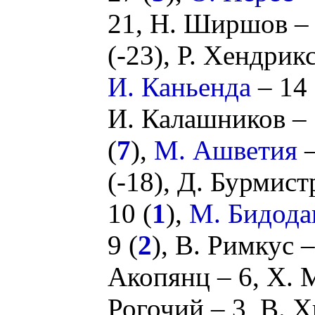
21,
Н. Ширшов
–
(
-23
),
Р. Хендрик
И. Каньенда
– 14 
И. Калашников
– 
(
7
),
М. Ашветия
–
(
-18
),
Д. Бурмист
10 (
1
),
М. Бидода
9 (
2
),
В. Римкус
–
Акопянц
– 6,
Х. 
Рогочий
– 3,
В. Х