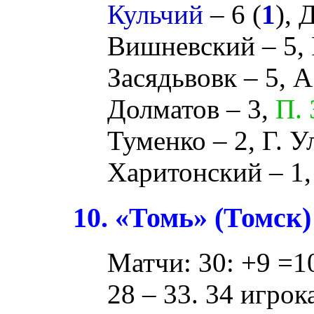
Кульчий
– 6 (
1
),
Д
Вишневский
– 5,
Засядьвовк
– 5,
А
Долматов
– 3,
П. 
Туменко
– 2,
Г. У
Харитонский
– 1
10. «Томь» (Томск)
Матчи: 30: +9 =10
28 – 33. 34 игрок