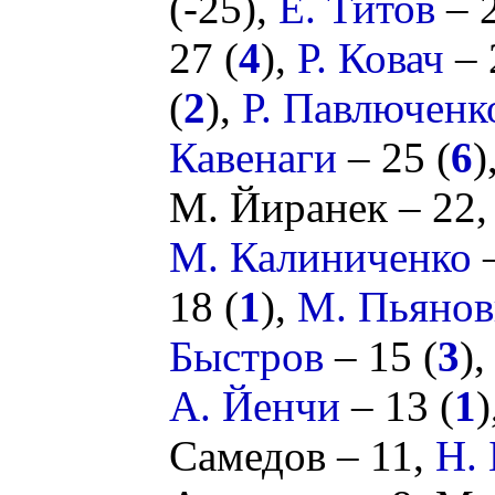
(
-25
),
Е. Титов
– 2
27 (
4
),
Р. Ковач
– 
(
2
),
Р. Павлюченк
Кавенаги
– 25 (
6
)
М. Йиранек
– 22
М. Калиниченко
–
18 (
1
),
М. Пьянов
Быстров
– 15 (
3
)
А. Йенчи
– 13 (
1
)
Самедов
– 11,
Н.