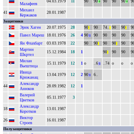
04.03.1979
11
90
90
90
90
90
9
0
0
Малафеев
Михаил
41
28.01.1987
Кержаков
Защитники
Эрик Хаген
20.07.1975
28
90
90
74..
90
90
9
||
||
||
Павел Мареш
18.01.1976
26
4
90
90
90
90
90
9
1
Ян Флахбарт
03.03.1978
22
90
90
90
90
90
9
||
||
Мартин
15.12.1984
18
1
90
90
90
9
||
Шкртел
Милан
15.11.1979
12
1
о
..6
..74
о
о
о
1
Вьештица
Ивица
13.04.1979
12
2
90
6..
1
Крижанац
Александр
44
28.09.1982
12
1
Анюков
Валерий
05.11.1977
3
Цветков
Александр
18
13.01.1987
Коротков
Виктор
26
16.01.1987
Строев
Полузащитники