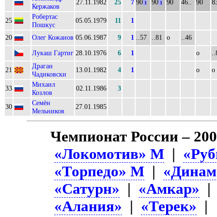
27.11.1982
25
7
90
90
90
46..
90
83
1
1
Кержаков
Робертас
25
05.05.1979
11
1
Пошкус
20
Олег Кожанов
05.06.1987
9
1
..57
..81
о
..46
Лукаш Гартиг
28.10.1976
6
1
о
..
Драган
21
13.01.1982
4
1
о
о
Чадиковски
Михаил
33
02.11.1986
3
Козлов
Семён
30
27.01.1985
Мельников
Чемпионат России – 20
«Локомотив» М
|
«Руб
«Торпедо» М
|
«Динам
«Сатурн»
|
«Амкар»
«Алания»
|
«Терек»
|