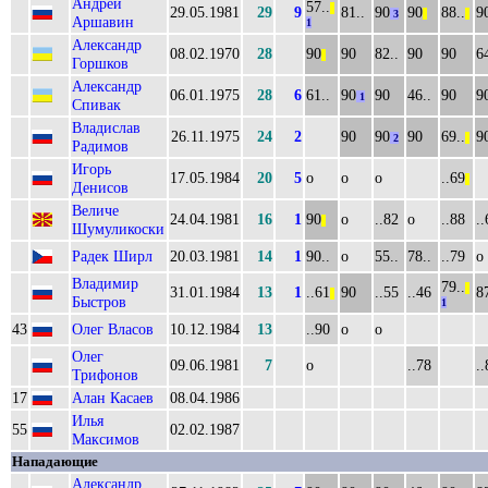
Андрей
57..
||
29.05.1981
29
9
81..
90
90
88..
9
3
||
||
Аршавин
1
Александр
08.02.1970
28
90
90
82..
90
90
64
||
Горшков
Александр
06.01.1975
28
6
61..
90
90
46..
90
9
1
Спивак
Владислав
26.11.1975
24
2
90
90
90
69..
9
2
||
Радимов
Игорь
17.05.1984
20
5
о
о
о
..69
||
Денисов
Величе
24.04.1981
16
1
90
о
..82
о
..88
..
||
Шумуликоски
Радек Ширл
20.03.1981
14
1
90..
о
55..
78..
..79
о
Владимир
79..
||
31.01.1984
13
1
..61
90
..55
..46
87
||
Быстров
1
43
Олег Власов
10.12.1984
13
..90
о
о
Олег
09.06.1981
7
о
..78
..
Трифонов
17
Алан Касаев
08.04.1986
Илья
55
02.02.1987
Максимов
Нападающие
Александр