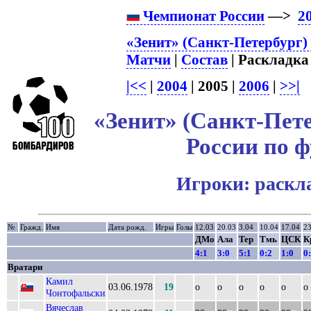
Чемпионат России
—>
2
«Зенит» (Санкт-Петербург)
Матчи
|
Состав
| Раскладка 
|<<
|
2004
| 2005 |
2006
|
>>|
«Зенит» (Санкт-Пете
России по ф
Игроки: раскл
№
Гражд.
Имя
Дата рожд.
Игры
Голы
12.03
20.03
3.04
10.04
17.04
23
ДМо
Ала
Тер
Тмь
ЦСК
К
4:1
3:0
5:1
0:2
1:0
0
Вратари
Камил
03.06.1978
19
о
о
о
о
о
о
Чонтофальски
Вячеслав