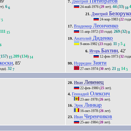
Пятибратов
89'
Дмитрий
7.
6
44
33
ет).
24-май-1976
(
29
лет).
(
)
6
10
Белорук
Дмитрий
21.
0
24-мар-1983
(
22
года
5
Леонченко
Владимир
17.
111
269
32
11-апр-1972
(
33
года).
(
)
15
8
Диденко
Анатолий
19.
11
5
9-июн-1982
(
23
года).
6
7
4
Бахтин
, 42'
Игорь
6.
157
209
134
(
)
(
)
12-фев-1973
(
32
года
15
14
коски
Зияти
, 85'
Нурредин
99.
32
21
14
ода).
27-окт-1974
(
30
лет).
7
11
5
Левенец
Иван
20.
22-фев-1980
(
25
лет).
Олексич
Геннадий
4.
23-авг-1978
(
26
лет).
Линкар
Эрик
16.
16-окт-1978
(
26
лет).
Черенчиков
Иван
23.
25-авг-1984
(
20
лет).