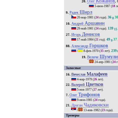
Кожанов
, 
Олег
20.
5-июн-1987
(
18
л
Ширл
Радек
9.
36
3
20-мар-1981
(
24
года).
8
Аршавин
Андрей
10.
139
29-май-1981
(
24
года).
15
Денисов
Игорь
27.
49
37
17-май-1984
(
21
год).
9
Горшков
Александр
88.
239
/
8-фев-1970
(
35
лет).
Шумули
Величе
19.
24-апр-1981
(
24
г
Запасные
Малафеев
Вячеслав
16.
4-мар-1979
(
26
лет).
Цветков
Валерий
22.
5-ноя-1977
(
27
лет).
Трифонов
Олег
7.
9-июн-1981
(
24
года).
Чадиковски
Драган
21.
/
13-янв-1982
(
23
года).
Тренеры