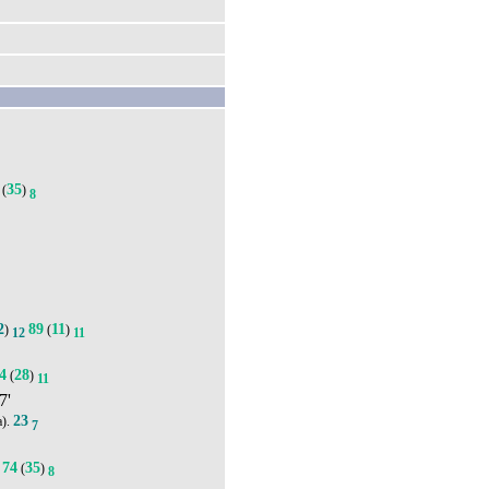
35
(
)
8
2
89
11
)
(
)
12
11
4
28
(
)
11
7'
23
а).
7
74
35
(
)
8