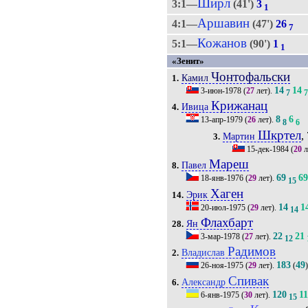
Ширл
3:1—
(41')
3
1
Аршавин
4:1—
(47')
26
7
Кожанов
5:1—
(90')
1
1
«Зенит»
Чонтофальски
Камил
1.
14
14
3-июн-1978
(
27
лет).
7
Крижанац
Ивица
4.
8
6
13-апр-1979
(
26
лет).
8
6
Шкртел
,
Мартин
3.
15-дек-1984
(
20
л
Мареш
Павел
8.
69
6
18-янв-1976
(
29
лет).
15
Хаген
Эрик
14.
14
1
20-июл-1975
(
29
лет).
14
Флахбарт
Ян
28.
22
21
3-мар-1978
(
27
лет).
12
Радимов
Владислав
2.
183
49
26-ноя-1975
(
29
лет).
(
Спивак
Александр
6.
120
1
6-янв-1975
(
30
лет).
15