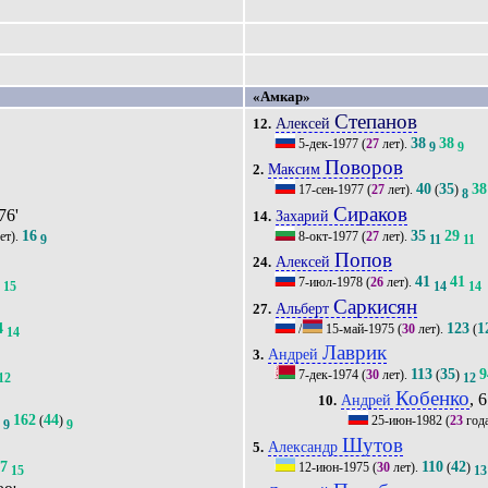
«Амкар»
Степанов
Алексей
12.
38
38
5-дек-1977
(
27
лет).
7
9
9
Поворов
Максим
2.
40
35
38
17-сен-1977
(
27
лет).
(
)
8
Сираков
 76'
Захарий
14.
16
35
29
ет).
8-окт-1977
(
27
лет).
9
11
11
Попов
Алексей
24.
9
41
41
7-июл-1978
(
26
лет).
15
14
14
Саркисян
Альберт
27.
4
123
1
/
15-май-1975
(
30
лет).
(
14
Лаврик
Андрей
3.
113
35
9
7-дек-1974
(
30
лет).
(
)
12
12
Кобенко
, 6
Андрей
10.
162
44
)
(
)
25-июн-1982
(
23
год
9
9
Шутов
Александр
5.
17
110
42
12-июн-1975
(
30
лет).
(
)
15
13