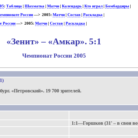
05
:
Таблица
|
Шахматка
|
Матчи
|
Календарь
|
Кто играл
|
Бомбардиры
|
чемпионате России
—> 2005:
Матчи
|
Состав
|
Раскладка
|
е России
—> 2005:
Матчи
|
Состав
|
Раскладка
|
«Зенит» – «Амкар». 5:1
Чемпионат России 2005
.
:1)
бург.
«Петровский».
19 700 зрителей.
1:1—Горшков (31' – в свои во