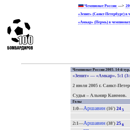
Чемпионат России
—>
20
«Зенит» (Санкт-Петербург) в 
«Амкар» (Пермь) в чемпионат
Чемпионат России 2005. 14-й тур
«Зенит»
—
«Амкар»
. 5:1 (3
2 июля 2005 г.
Санкт-Петер
Судья – Альмир Каюмов.
Голы
Аршавин
1:0—
(16')
24
5
Аршавин
2:1—
(38')
25
6