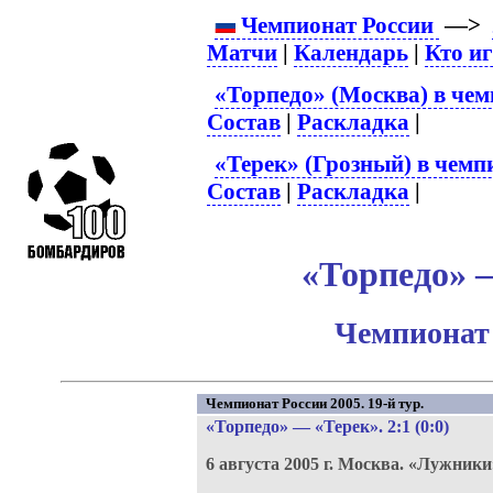
Чемпионат России
—>
Матчи
|
Календарь
|
Кто и
«Торпедо» (Москва) в чем
Состав
|
Раскладка
|
«Терек» (Грозный) в чемп
Состав
|
Раскладка
|
«Торпедо» –
Чемпионат 
Чемпионат России 2005. 19-й тур.
«Торпедо»
—
«Терек»
. 2:1 (0:0)
6 августа 2005 г.
Москва.
«Лужники