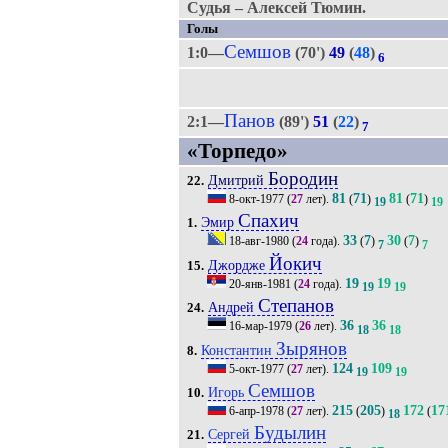
Судья – Алексей Тюмин.
Голы
Семшов
1:0—
(70')
49
(
48
)
6
Панов
2:1—
(89')
51
(
22
)
7
«Торпедо»
Бородин
Дмитрий
22.
81
71
81
71
8-окт-1977
(
27
лет).
(
)
(
)
19
19
Спахич
Эмир
1.
33
7
30
7
18-авг-1980
(
24
года).
(
)
(
)
7
7
Йокич
Джордже
15.
19
19
20-янв-1981
(
24
года).
19
19
Степанов
Андрей
24.
36
36
16-мар-1979
(
26
лет).
18
18
Зырянов
Константин
8.
124
109
5-окт-1977
(
27
лет).
19
19
Семшов
Игорь
10.
215
205
172
17
6-апр-1978
(
27
лет).
(
)
(
18
Будылин
Сергей
21.