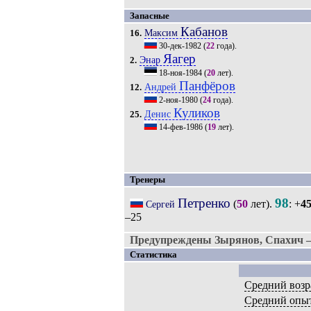
Запасные
Кабанов
Максим
16.
30-дек-1982
(
22
года).
Яагер
Энар
2.
18-ноя-1984
(
20
лет).
Панфёров
Андрей
12.
2-ноя-1980
(
24
года).
Куликов
Денис
25.
14-фев-1986
(
19
лет).
Тренеры
Петренко
98
(
50
лет).
: +
4
Сергей
–25
Предупреждены Зырянов, Спахич —
Статистика
Средний возр
Средний опы