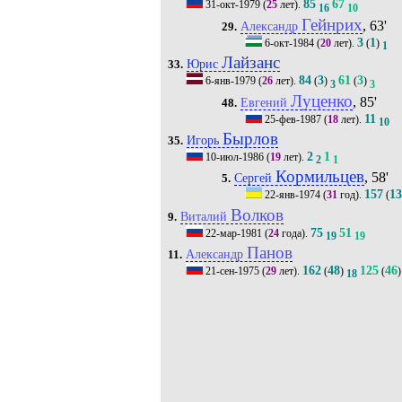
85
67
31-окт-1979
(
25
лет).
16
10
Гейнрих
, 63'
Александр
29.
3
1
6-окт-1984
(
20
лет).
(
)
1
Лайзанс
Юрис
33.
84
3
61
3
6-янв-1979
(
26
лет).
(
)
(
)
3
3
Луценко
, 85'
Евгений
48.
11
25-фев-1987
(
18
лет).
10
Бырлов
Игорь
35.
2
1
10-июл-1986
(
19
лет).
2
1
Кормильцев
, 58'
Сергей
5.
157
1
22-янв-1974
(
31
год).
(
Волков
Виталий
9.
75
51
22-мар-1981
(
24
года).
19
19
Панов
Александр
11.
162
48
125
46
21-сен-1975
(
29
лет).
(
)
(
)
18