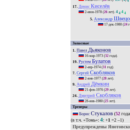
4
Киселёв
Денис
17.
4
4
2-июн-1978
(
26
лет).
4
4
Швецо
Александр
5.
17-дек-1980
(
24
г
Запасные
Дьяконов
Павел
1.
16-мар-1973
(
32
года).
Булатов
Рустем
19.
2-апр-1974
(
31
год).
Скобляков
Сергей
7.
2-янв-1977
(
28
лет).
Дёмкин
Андрей
9.
21-фев-1976
(
29
лет).
Скобляков
Дмитрий
24.
28-янв-1980
(
25
лет).
Тренеры
Стукалов
(
52
года
Борис
4
(в т.ч. «Томь»:
: +
1
=2 –1)
Предупреждены Янотовски