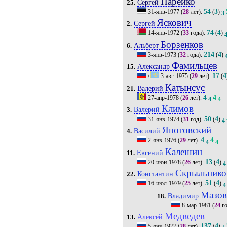
Парейко
Сергей
25.
54
3
31-янв-1977
(
28
лет).
(
)
3
Яскович
Сергей
2.
74
4
14-янв-1972
(
33
года).
(
)
Борзенков
Альберт
6.
214
4
3-янв-1973
(
32
года).
(
)
Фамильцев
Александр
15.
17
4
/
3-авг-1975
(
29
лет).
(
Катынсус
Валерий
21.
4
4
27-апр-1978
(
26
лет).
4
4
Климов
Валерий
3.
50
4
31-янв-1974
(
31
год).
(
)
4
Янотовский
Василий
4.
4
4
2-янв-1976
(
29
лет).
4
4
Калешин
Евгений
11.
13
4
20-июн-1978
(
26
лет).
(
)
4
Скрыльнико
Константин
22.
51
4
16-июл-1979
(
25
лет).
(
)
4
Мазо
Владимир
18.
8-мар-1981
(
24
го
Медведев
Алексей
13.
137
4
5-янв-1977
(
28
лет).
(
)