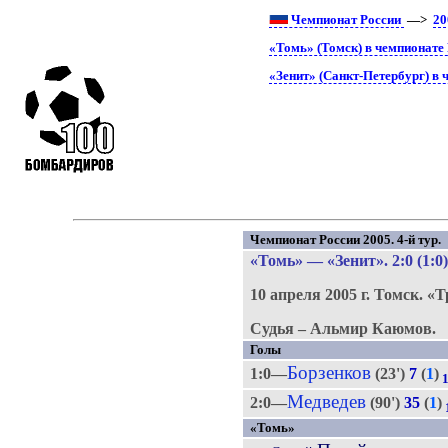
Чемпионат России
—>
20
«Томь» (Томск) в чемпионате
«Зенит» (Санкт-Петербург) в 
Чемпионат России 2005. 4-й тур.
«Томь»
—
«Зенит»
. 2:0 (1:0
10 апреля 2005 г.
Томск.
«Т
Судья – Альмир Каюмов.
Голы
Борзенков
1:0—
(23')
7
(
1
)
Медведев
2:0—
(90')
35
(
1
)
«Томь»