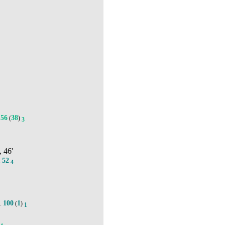
156
38
(
)
3
, 46'
52
.
4
'
100
1
.
(
)
1