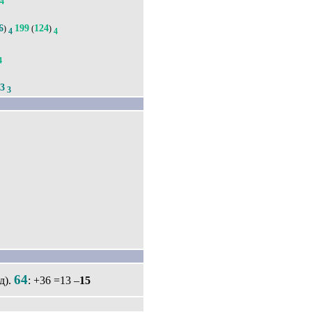
4
6
199
124
)
(
)
4
4
4
3
3
64
д).
: +36 =13 –
15