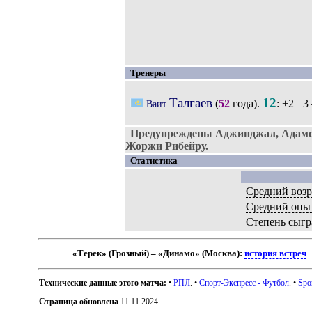
Тренеры
Талгаев
12
(
52
года).
: +2 =3
Ваит
Предупреждены Аджинджал, Адамов
Жоржи Рибейру.
Статистика
Средний возр
Средний опы
Степень сыгр
«Терек» (Грозный) – «Динамо» (Москва):
история встреч
Технические данные этого матча:
•
РПЛ
. •
Спорт-Экспресс - Футбол
. •
Spo
Страница обновлена
11.11.2024