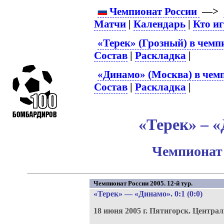
Чемпионат России
—>
Матчи
|
Календарь
|
Кто и
«Терек» (Грозный) в чемп
Состав
|
Раскладка
|
«Динамо» (Москва) в чем
Состав
|
Раскладка
|
«Терек» – «
Чемпионат 
Чемпионат России 2005. 12-й тур.
«Терек»
—
«Динамо»
. 0:1 (0:0)
18 июня 2005 г.
Пятигорск.
Централ