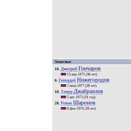
Запасные
Гончаров
Дмитрий
16.
15-апр-1975
(
30
лет).
Нижегородов
Геннадий
6.
7-июн-1977
(
28
лет).
Джабраилов
Тимур
18.
5-авг-1973
(
31
год).
Шаронов
Роман
28.
8-фев-1976
(
29
лет).