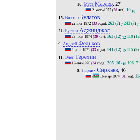
Мазаев
, 27'
Муса
10.
10
21-апр-1977
(
28
лет).
10
Булатов
Виктор
15.
263
7
243
7
22-янв-1972
(
33
года).
(
)
(
)
7
7
Аджинджал
Руслан
21.
163
12
119
12
22-июн-1974
(
30
лет).
(
)
(
12
Федьков
Андрей
9.
141
12
115
9
4-июл-1971
(
33
года).
(
)
(
)
12
Терёхин
Олег
11.
205
10
196
7
12-авг-1970
(
34
года).
(
)
(
)
10
Сирхаев
, 46'
Нарвик
8.
11
/
16-мар-1974
(
31
год).