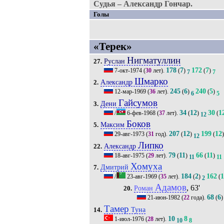
Судья – Александр Гончар.
Голы
«Терек»
Нигматуллин
Руслан
27.
178
7
172
7
7-окт-1974
(
30
лет).
(
)
(
)
7
7
Шмарко
Александр
2.
245
6
240
5
12-мар-1969
(
36
лет).
(
)
(
)
6
5
Гайсумов
Дени
3.
34
12
30
1
/
6-фев-1968
(
37
лет).
(
)
(
12
Боков
Максим
5.
207
12
199
12
29-авг-1973
(
31
год).
(
)
(
)
12
Липко
Александр
22.
79
11
66
11
18-авг-1975
(
29
лет).
(
)
(
)
11
11
Хомуха
Дмитрий
7.
184
2
162
1
/
23-авг-1969
(
35
лет).
(
)
(
2
Адамов
, 63'
Роман
20.
68
6
21-июн-1982
(
22
года).
(
)
Тамер
Туна
14.
10
8
1-июл-1976
(
28
лет).
10
8