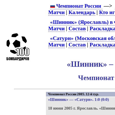
Чемпионат России
—>
Матчи
|
Календарь
|
Кто и
«Шинник» (Ярославль) в 
Матчи
|
Состав
|
Раскладк
«Сатурн» (Московская обл
Матчи
|
Состав
|
Раскладк
«Шинник» – 
Чемпионат 
Чемпионат России 2005. 12-й тур.
«Шинник»
—
«Сатурн»
. 1:0 (0:0)
18 июня 2005 г.
Ярославль.
«Шинни