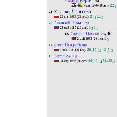
Юрич
, 46'
Марио
8.
22
/
7-авг-1976
(
28
лет).
9
Лонгевка
Кшиштоф
21.
24
22
23-янв-1983
(
22
года).
3
2
Нежелев
Анатолий
29.
3
1
25-май-1985
(
20
лет).
3
1
Васильев
, 46'
Дмитрий
12.
5
2-май-1985
(
20
лет).
5
Погребняк
Павел
11.
28
10
12
5
8-ноя-1983
(
21
год).
(
)
(
)
10
5
Хазов
Антон
16.
94
49
58
32
28-апр-1979
(
26
лет).
(
)
(
)
11
8