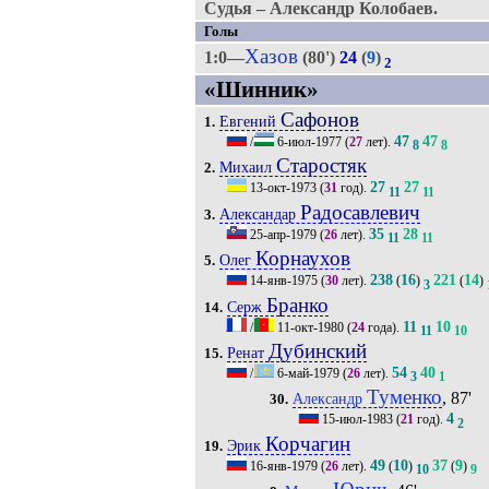
Судья – Александр Колобаев.
Голы
Хазов
1:0—
(80')
24
(
9
)
2
«Шинник»
Сафонов
Евгений
1.
47
47
/
6-июл-1977
(
27
лет).
8
8
Старостяк
Михаил
2.
27
27
13-окт-1973
(
31
год).
11
11
Радосавлевич
Александар
3.
35
28
25-апр-1979
(
26
лет).
11
11
Корнаухов
Олег
5.
238
16
221
14
14-янв-1975
(
30
лет).
(
)
(
)
3
Бранко
Серж
14.
11
10
/
11-окт-1980
(
24
года).
11
10
Дубинский
Ренат
15.
54
40
/
6-май-1979
(
26
лет).
3
1
Туменко
, 87'
Александр
30.
4
15-июл-1983
(
21
год).
2
Корчагин
Эрик
19.
49
10
37
9
16-янв-1979
(
26
лет).
(
)
(
)
10
9