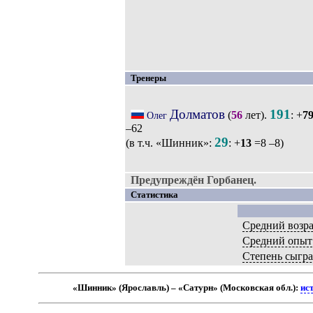
Тренеры
Долматов
191
(
56
лет).
: +
7
Олег
–62
29
(в т.ч. «Шинник»:
: +
13
=8 –8)
Предупреждён Горбанец.
Статистика
Средний возра
Средний опыт
Степень сыгр
«Шинник» (Ярославль) – «Сатурн» (Московская обл.):
ис