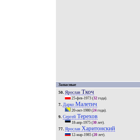
Запасные
Ткоч
Ярослав
50.
25-фев-1973
(
32
года).
Малетич
Дарко
7.
20-окт-1980
(
24
года).
Терехов
Сергей
9.
18-апр-1975
(
30
лет).
Харитонский
Ярослав
77.
12-мар-1985
(
20
лет).