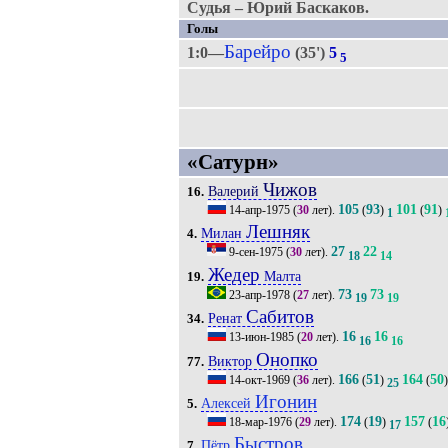
Судья – Юрий Баскаков.
Голы
Барейро
1:0—
(35')
5
5
«Сатурн»
Чижов
Валерий
16.
105
93
101
91
14-апр-1975
(
30
лет).
(
)
(
)
1
Лешняк
Милан
4.
27
22
9-сен-1975
(
30
лет).
18
14
Жедер
Малта
19.
73
73
23-апр-1978
(
27
лет).
19
19
Сабитов
Ренат
34.
16
16
13-июн-1985
(
20
лет).
16
16
Онопко
Виктор
77.
166
51
164
50
14-окт-1969
(
36
лет).
(
)
(
)
25
Игонин
Алексей
5.
174
19
157
16
18-мар-1976
(
29
лет).
(
)
(
17
Быстров
Пётр
7.