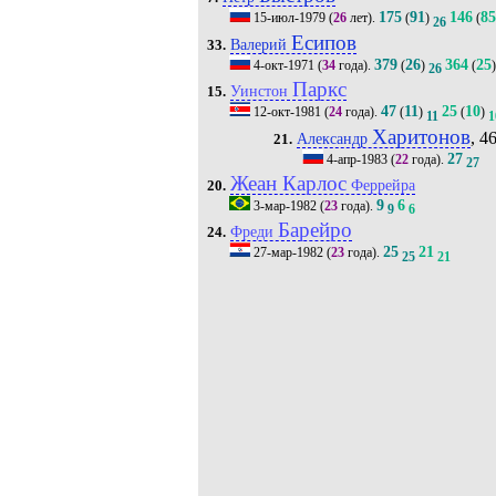
175
91
146
85
15-июл-1979
(
26
лет).
(
)
(
26
Есипов
Валерий
33.
379
26
364
25
4-окт-1971
(
34
года).
(
)
(
)
26
Паркс
Уинстон
15.
47
11
25
10
12-окт-1981
(
24
года).
(
)
(
)
11
1
Харитонов
, 46
Александр
21.
27
4-апр-1983
(
22
года).
27
Жеан Карлос
Феррейра
20.
9
6
3-мар-1982
(
23
года).
9
6
Барейро
Фреди
24.
25
21
27-мар-1982
(
23
года).
25
21