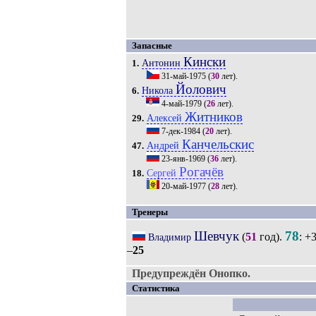
Запасные
Кински
Антонин
1.
31-май-1975
(
30
лет).
Йолович
Никола
6.
4-май-1979
(
26
лет).
Житников
Алексей
29.
7-дек-1984
(
20
лет).
Канчельскис
Андрей
47.
23-янв-1969
(
36
лет).
Рогачёв
Сергей
18.
20-май-1977
(
28
лет).
Тренеры
Шевчук
78
(
51
год).
: +
Владимир
–
25
Предупреждён Онопко.
Статистика