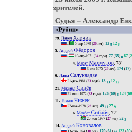
зрителей.
Судья – Александр Евс
«Рубин»
Харчик
Павел
79.
12
12
/
5-апр-1979
(
26
лет).
8
8
Фёдоров
Андрей
5.
77
35
67
2
/
10-апр-1971
(
34
года).
(
)
(
8
Махмутов
, 78'
Марат
4.
174
17
3-сен-1975
(
29
лет).
(
)
Салуквадзе
Лаша
9.
13
12
21-дек-1981
(
23
года).
13
12
Синёв
Михаил
21.
126
60
124
60
21-июн-1972
(
33
года).
(
)
(
8
Чижек
Томаш
11.
49
27
27-ноя-1978
(
26
лет).
11
9
Сибайя
, 72'
Макбет
6.
52
25-ноя-1977
(
27
лет).
2
Коновалов
Андрей
14.
170
61
123
50
13-сен-1974
(
30
лет).
(
)
(
)