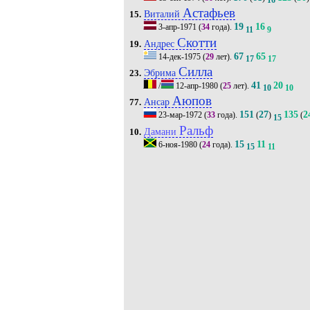
16
Астафьев
Виталий
15.
19
16
3-апр-1971
(
34
года).
11
9
Скотти
Андрес
19.
67
65
14-дек-1975
(
29
лет).
17
17
Силла
Эбрима
23.
41
20
/
12-апр-1980
(
25
лет).
10
10
Аюпов
Ансар
77.
151
27
135
2
23-мар-1972
(
33
года).
(
)
(
15
Ральф
Дамани
10.
15
11
6-ноя-1980
(
24
года).
15
11