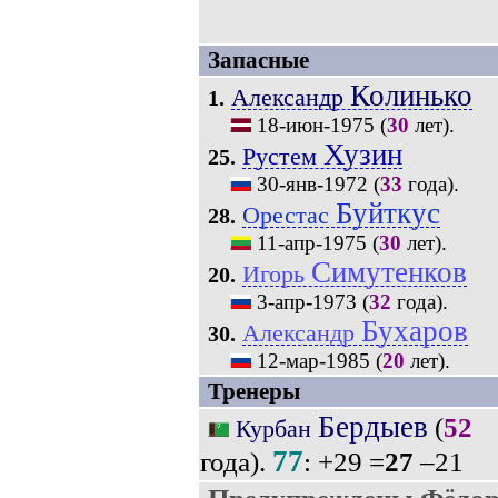
Запасные
Колинько
Александр
1.
18-июн-1975
(
30
лет).
Хузин
Рустем
25.
30-янв-1972
(
33
года).
Буйткус
Орестас
28.
11-апр-1975
(
30
лет).
Симутенков
Игорь
20.
3-апр-1973
(
32
года).
Бухаров
Александр
30.
12-мар-1985
(
20
лет).
Тренеры
Бердыев
(
52
Курбан
77
года).
: +29 =
27
–21