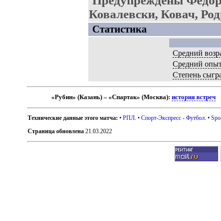
Предупреждены Фёдоро
Ковалевски, Ковач, Род
Статистика
Средний возр
Средний опы
Степень сыгр
«Рубин» (Казань) – «Спартак» (Москва):
история встреч
Технические данные этого матча:
•
РПЛ
. •
Спорт-Экспресс - Футбол
. •
Spo
Страница обновлена
21.03.2022