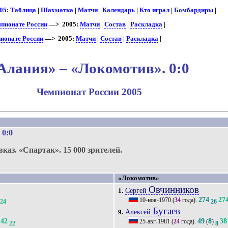
05
:
Таблица
|
Шахматка
|
Матчи
|
Календарь
|
Кто играл
|
Бомбардиры
|
мпионате России
—> 2005:
Матчи
|
Состав
|
Раскладка
|
ионате России
—> 2005:
Матчи
|
Состав
|
Раскладка
|
Алания» – «Локомотив». 0:0
Чемпионат России 2005
.
. 0:0
вказ.
«Спартак».
15 000 зрителей.
«Локомотив»
Овчинников
Сергей
1.
274
27
10-ноя-1970
(
34
года).
24
26
Бугаев
Алексей
9.
142
49
8
38
25-авг-1981
(
24
года).
(
)
22
8