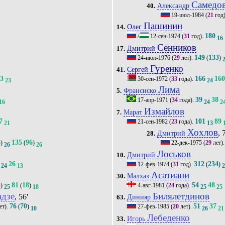
Самедо
Александр
40.
19-июл-1984
(
21
год
Пашинин
Олег
14.
180
/
12-сен-1974
(
31
год).
16
Сенников
Дмитрий
17.
149
133
24-июн-1976
(
29
лет).
(
)
Гуренко
Сергей
41.
23
166
16
30-сен-1972
(
33
года).
23
24
Лима
Франсиско
5.
39
38
17-апр-1971
(
34
года).
16
24
2
Измайлов
Марат
7.
7
101
89
21-сен-1982
(
23
года).
21
13
Хохлов
, 
Дмитрий
28.
5
135
96
)
(
)
22-дек-1975
(
29
лет)
26
26
Лоськов
Дмитрий
10.
26
312
234
12-фев-1974
(
31
год).
(
)
24
13
Асатиани
Малхаз
30.
5
81
18
54
48
)
(
)
4-авг-1981
(
24
года).
25
18
25
25
адзе
Билялетдинов
, 56'
Динияр
63.
76
70
51
37
ет).
(
)
27-фев-1985
(
20
лет).
10
26
21
Лебеденко
Игорь
33.