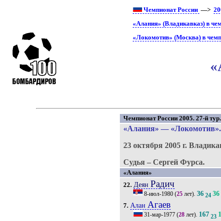
Чемпионат России
—>
20
«Алания» (Владикавказ) в че
«Локомотив» (Москва) в чемп
«
Чемпионат России 2005. 27-й тур
«Алания»
—
«Локомотив»
23 октября 2005 г.
Владика
Судья – Сергей Фурса.
«Алания»
Радич
Деян
22.
36
36
8-июл-1980
(
25
лет).
24
Агаев
Алан
7.
167
31-мар-1977
(
28
лет).
23