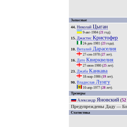
Запасные
Цыган
Николай
44.
9-авг-1984
(
21
год).
Кристофер
Джастис
15.
24-дек-1981
(
23
года).
Дараселия
Виталий
10.
27-сен-1978
(
27
лет).
Квирквелия
Дато
16.
27-июн-1980
(
25
лет).
Канкава
Джаба
23.
18-мар-1986
(
19
лет).
Лунгу
Владислав
90.
10-апр-1977
(
28
лет).
Тренеры
Яновский
(
52
Александр
Предупреждены Даду — Бил
Статистика