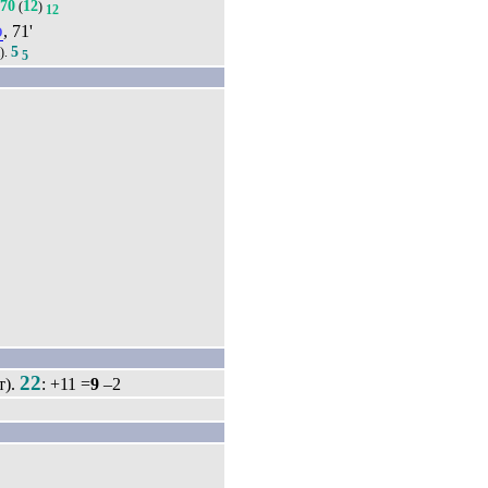
70
12
(
)
12
о
, 71'
5
).
5
22
т).
: +11 =
9
–2