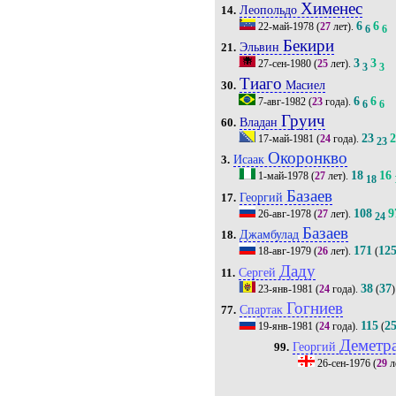
Хименес
Леопольдо
14.
6
6
22-май-1978
(
27
лет).
6
6
Бекири
Эльвин
21.
3
3
27-сен-1980
(
25
лет).
3
3
Тиаго
Масиел
30.
6
6
7-авг-1982
(
23
года).
6
6
Груич
Владан
60.
23
17-май-1981
(
24
года).
23
Окоронкво
Исаак
3.
18
16
1-май-1978
(
27
лет).
18
Базаев
Георгий
17.
108
9
26-авг-1978
(
27
лет).
24
Базаев
Джамбулад
18.
171
12
18-авг-1979
(
26
лет).
(
Даду
Сергей
11.
38
37
23-янв-1981
(
24
года).
(
)
Гогниев
Спартак
77.
115
2
19-янв-1981
(
24
года).
(
Деметр
Георгий
99.
26-сен-1976
(
29
л