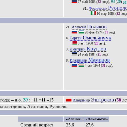
93
20
27-май-1983
(
22
года).
(
)
20
Руопол
Франческо
31.
10-мар-1983
(
22
года
Поляков
Алексей
21.
/
28-фев-1974
(
31
год).
Омельянчук
Сергей
4.
8-авг-1980
(
25
лет).
Круглов
Дмитрий
3.
24-май-1984
(
21
год).
Маминов
Владимир
8.
/
4-сен-1974
(
31
год).
37
Эштреков
года) – и.о.
: +11 =
11
–15
(
58
ле
Владимир
ялетдинов, Асатиани, Руополо.
«Алания»
«Локомотив»
Средний возраст
25,6
27,6