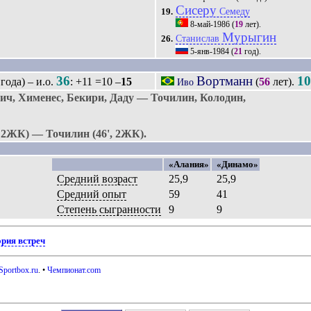
Сисеру
Семеду
19.
8-май-1986
(
19
лет).
Мурыгин
Станислав
26.
5-янв-1984
(
21
год).
36
Вортманн
1
года) – и.о.
: +11 =10 –
15
(
56
лет).
Иво
, Хименес, Бекири, Даду — Точилин, Колодин,
 2ЖК) — Точилин (46', 2ЖК).
«Алания»
«Динамо»
Средний возраст
25,9
25,9
Средний опыт
59
41
Степень сыгранности
9
9
ория встреч
Sportbox.ru
. •
Чемпионат.com