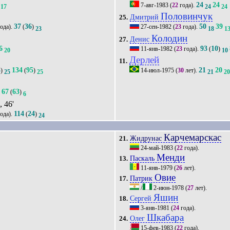
24
24
7-авг-1983
(
22
года).
17
24
24
Половинчук
Дмитрий
25.
37
36
50
39
ода).
(
)
27-сен-1982
(
23
года).
23
18
1
Колодин
Денис
27.
6
93
10
11-янв-1982
(
23
года).
(
)
20
10
Дерлей
11.
4
134
95
21
20
)
(
)
14-июл-1975
(
30
лет).
25
25
21
2
67
63
(
)
9
6
в
, 46'
114
24
ода).
(
)
24
Карчемарскас
Жидрунас
21.
24-май-1983
(
22
года).
Менди
Паскаль
13.
11-янв-1979
(
26
лет).
Овие
Патрик
17.
/
2-июн-1978
(
27
лет).
Яшин
Сергей
18.
3-янв-1981
(
24
года).
Шкабара
Олег
24.
15-фев-1983
(
22
года).