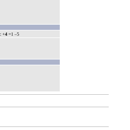
0
: +
4
=1 –5