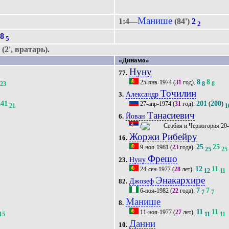
Манише
1:4—
(84')
2
2
)
8
5
(2', вратарь).
«Динамо»
Нуну
77.
8
8
25-янв-1974
(
31
год).
23
8
8
Точилин
Александр
3.
141
201
200
27-апр-1974
(
31
год).
(
)
21
1
Танасиевич
Йован
6.
/
20
Жоржи Рибейру
16.
25
25
9-ноя-1981
(
23
года).
25
25
Фрешо
Нуну
23.
12
11
24-сен-1977
(
28
лет).
12
11
Энакархире
Джозеф
82.
7
7
6-ноя-1982
(
22
года).
7
7
Манише
8.
11
11
11-ноя-1977
(
27
лет).
15
11
11
Данни
10.