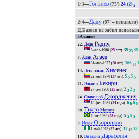
Гогниев
1:3—
(73')
24
(
2
)
2
Даду
2:4—
(87' – пенальти
Д.Базаев не забил пенальти 
«Алания»
Радич
Деян
22.
35
35
8-июл-1980
(
25
лет).
23
Агаев
Алан
7.
166
31-мар-1977
(
28
лет).
22
Хименес
Леопольдо
14.
5
5
22-май-1978
(
27
лет).
5
5
Бекири
Эльвин
21.
2
2
27-сен-1980
(
25
лет).
2
2
Джорджевич
Славолюб
24.
6
6
15-фев-1981
(
24
года).
6
6
Тиаго
Масиел
30.
5
5
7-авг-1982
(
23
года).
5
5
Окоронкво
Исаак
3.
17
15
1-май-1978
(
27
лет).
17
Дараселия
Виталий
10.