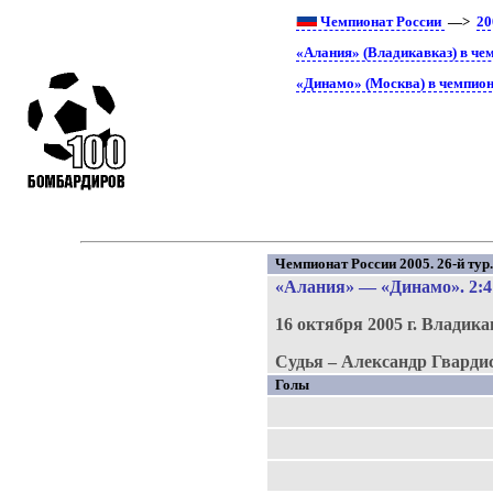
Чемпионат России
—>
20
«Алания» (Владикавказ) в че
«Динамо» (Москва) в чемпион
Чемпионат России 2005. 26-й тур
«Алания»
—
«Динамо»
. 2:4
16 октября 2005 г.
Владика
Судья – Александр Гвардис
Голы