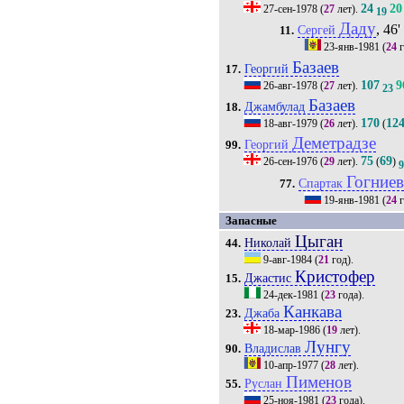
24
20
27-сен-1978
(
27
лет).
19
Даду
, 46'
Сергей
11.
23-янв-1981
(
24
г
Базаев
Георгий
17.
107
9
26-авг-1978
(
27
лет).
23
Базаев
Джамбулад
18.
170
12
18-авг-1979
(
26
лет).
(
Деметрадзе
Георгий
99.
75
69
26-сен-1976
(
29
лет).
(
)
Гогние
Спартак
77.
19-янв-1981
(
24
г
Запасные
Цыган
Николай
44.
9-авг-1984
(
21
год).
Кристофер
Джастис
15.
24-дек-1981
(
23
года).
Канкава
Джаба
23.
18-мар-1986
(
19
лет).
Лунгу
Владислав
90.
10-апр-1977
(
28
лет).
Пименов
Руслан
55.
25-ноя-1981
(
23
года).