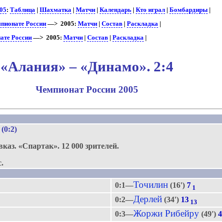
05
:
Таблица
|
Шахматка
|
Матчи
|
Календарь
|
Кто играл
|
Бомбардиры
|
мпионате России
—> 2005:
Матчи
|
Состав
|
Раскладка
|
ате России
—> 2005:
Матчи
|
Состав
|
Раскладка
|
«Алания» – «Динамо». 2:4
Чемпионат России 2005
.
 (0:2)
вказ.
«Спартак».
12 000 зрителей.
.
Точилин
0:1—
(16')
7
1
Дерлей
0:2—
(34')
13
13
Жоржи Рибейру
0:3—
(49')