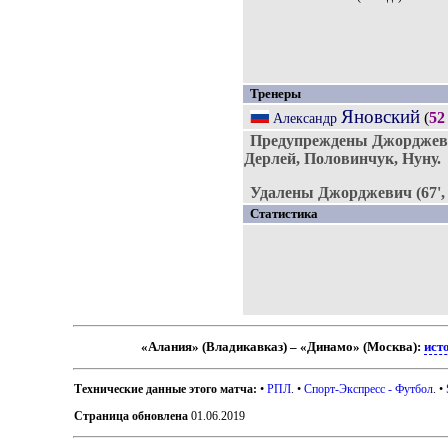
Тренеры
Яновский
(
52
Александр
Предупреждены Джорджевич
Дерлей, Половинчук, Нуну.
Удалены Джорджевич (67',
Статистика
«Алания» (Владикавказ) – «Динамо» (Москва):
ист
Технические данные этого матча:
•
РПЛ
. •
Спорт-Экспресс - Футбол
. •
Страница обновлена
01.06.2019