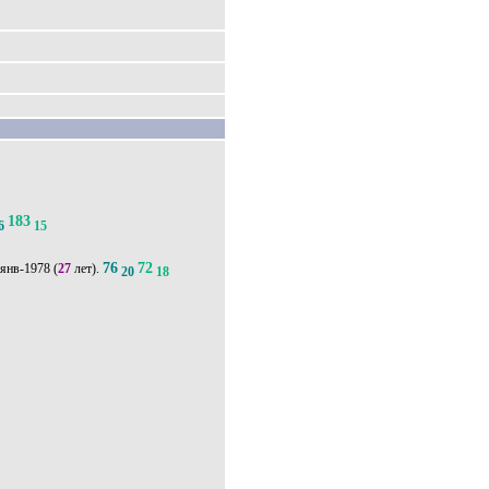
183
6
15
76
72
-янв-1978
(
27
лет).
20
18