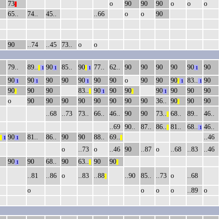
73
о
90
90
90
о
о
о
||
65..
74..
45..
..66
о
о
90
90
..74
..45
73..
о
о
79..
89..
90
85..
90
77..
62..
90
90
90
90
90
90
||
1
1
||
1
1
90
90
90
90
90
90
90
о
90
90
90
83..
90
1
1
1
||
1
1
90
90
90
83..
90
90
90
90
90
90
90
||
||
1
||
1
о
90
90
90
90
90
90
90
90
36..
90
90
90
||
..68
..73
73..
66..
46..
90
90
73..
68..
89..
46..
||
..69
90..
87..
86..
81..
68..
46..
||
1
90
81..
86..
90
90
88..
69..
..46
||
1
1
||
о
..73
о
..46
90
..87
о
..68
..83
..46
90
90
68..
90
63..
90
90
1
||
||
..81
..86
о
..83
..88
..90
85..
..73
о
..68
||
о
о
о
о
..89
о