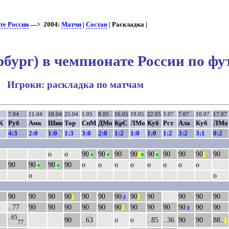
те России
—> 2004:
Матчи
|
Состав
| Раскладка |
бург) в чемпионате России по фу
Игроки: раскладка по матчам
7.04
11.04
18.04
25.04
1.05
8.05
16.05
19.05
22.05
3.07
7.07
10.07
17.07
К
Руб
Амк
Шин
Тор
СпМ
ДМо
КрС
ЛМо
Куб
Рст
Ала
Куб
ЛМо
4:3
2:0
1:0
1:3
3:0
2:0
1:2
1:0
1:0
1:2
3:2
3:1
0:2
о
о
90
90
90
90
90
90
90
90
90
0
0
||
0
0
||
90
90
90
90
о
о
о
о
о
о
о
о
0
0
о
о
90
90
90
90
90
90
90
90
90
90
90
90
||
1
||
..77
90
90
90
90
90
90
90
90
90
90
90
90
||
1
..65
90
..63
о
о
..85
..36
90
90
88..
||
77..