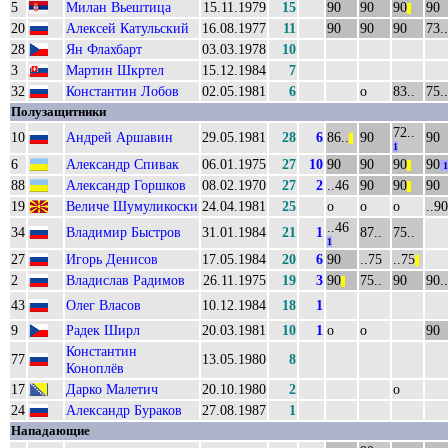
5
Милан Вьештица
15.11.1979
15
90
90
90
90
||
20
Алексей Катульский
16.08.1977
11
90
90
90
73..
28
Ян Флахбарт
03.03.1978
10
3
Мартин Шкртел
15.12.1984
7
32
Константин Лобов
02.05.1981
6
о
83..
75..
Полузащитники
72..
10
Андрей Аршавин
29.05.1981
28
6
86..
90
90
||
1
6
Александр Спивак
06.01.1975
27
10
90
90
90
90
||
1
88
Александр Горшков
08.02.1970
27
2
..46
90
90
90
||
19
Величе Шумуликоски
24.04.1981
25
о
о
о
..90
..46
34
Владимир Быстров
31.01.1984
21
1
87..
75..
1
27
Игорь Денисов
17.05.1984
20
6
90
..75
..75
||
2
Владислав Радимов
26.11.1975
19
3
90
75..
90
90..
||
43
Олег Власов
10.12.1984
18
1
9
Радек Ширл
20.03.1981
10
1
о
о
90
Константин
77
13.05.1980
8
Коноплёв
17
Дарко Малетич
20.10.1980
2
о
24
Александр Бураков
27.08.1987
1
Нападающие