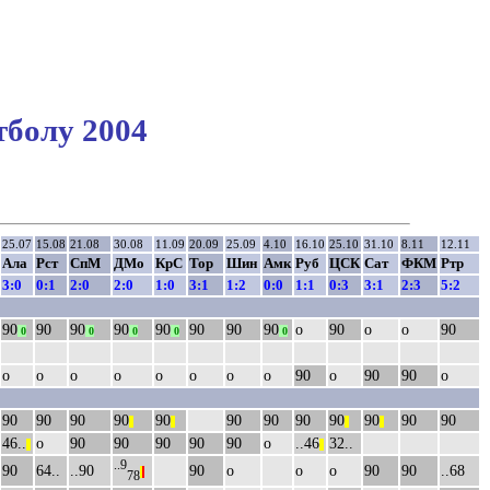
тболу 2004
25.07
15.08
21.08
30.08
11.09
20.09
25.09
4.10
16.10
25.10
31.10
8.11
12.11
Ала
Рст
СпМ
ДМо
КрС
Тор
Шин
Амк
Руб
ЦСК
Сат
ФКМ
Ртр
3:0
0:1
2:0
2:0
1:0
3:1
1:2
0:0
1:1
0:3
3:1
2:3
5:2
90
90
90
90
90
90
90
90
о
90
о
о
90
0
0
0
0
0
о
о
о
о
о
о
о
о
90
о
90
90
о
90
90
90
90
90
90
90
90
90
90
90
90
||
||
||
||
46..
о
90
90
90
90
90
о
..46
32..
||
||
..9
90
64..
..90
90
о
о
о
90
90
..68
|
|
78