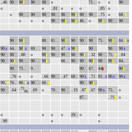
..46
90
90
90
90
о
71..
о
о
90
||
о
о
..81
о
о
о
..85
о
о
90
90
90
90
90
90
90
90
..75
о
68..
||
||
о
о
о
90
90
90
46..
о
90
90
90
||
||
||
90
90
88..
81..
90
90
90
90
75..
90
84..
||
||
||
||
1
90
64..
90
69..
90
90
47..
90
90
90
90
1
||
1
1
||
1
90
90
..80
о
90
90
90
90
90
..32
90
75..
..84
||
||
||
90
90
90
90
90
66..
90
90
90
90
90
84..
||
||
||
||
90
75..
9..
90
67..
44
90
||
||
..76
о
о
..66
90
..47
68..
90
..71
85..
90
90
1
1
1
2
90..
76..
80..
90
66..
90
90
||
||
1
||
||
..75
90
..64
..69
о
70..
90
..19
..87
..67
90
75..
о
||
1
90..
87..
..75
о
||
о
о
о
о
19..
о
о
..90
о
о