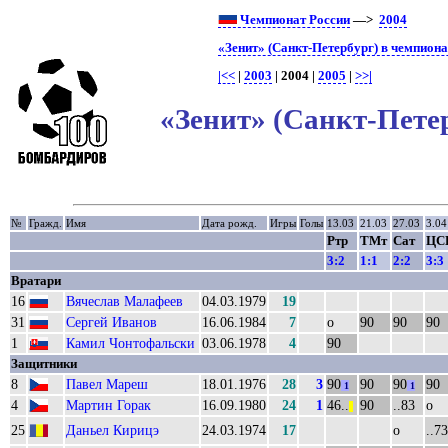
Чемпионат России
—>
2004
«Зенит» (Санкт-Петербург) в чемпиона
|<<
|
2003
| 2004 |
2005
|
>>|
«Зенит» (Санкт-Петер
№
Гражд.
Имя
Дата рожд.
Игры
Голы
13.03
21.03
27.03
3.04
Ртр
ТМт
Сат
ЦС
3:2
1:1
2:2
3:3
Вратари
16
Вячеслав Малафеев
04.03.1979
19
31
Сергей Иванов
16.06.1984
7
о
90
90
90
1
Камил Чонтофальски
03.06.1978
4
90
Защитники
8
Павел Мареш
18.01.1976
28
3
90
90
90
90
1
1
4
Мартин Горак
16.09.1980
24
1
46..
90
..83
о
||
25
Даньел Кирицэ
24.03.1974
17
о
..73