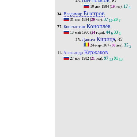
Власов
, 87'
Олег
43.
17
10-дек-1984
(
19
лет).
4
Быстров
Владимир
34.
37
20
31-янв-1984
(
20
лет).
10
7
Коноплёв
Константин
77.
44
33
13-май-1980
(
24
года).
6
1
Кирицэ
, 85'
Даньел
25.
35
24-мар-1974
(
30
лет).
5
Кержаков
Александр
11.
97
91
27-ноя-1982
(
21
год).
13
13