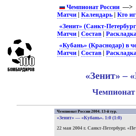
Чемпионат России
—>
Матчи
|
Календарь
|
Кто и
«Зенит» (Санкт-Петербург
Матчи
|
Состав
|
Раскладк
«Кубань» (Краснодар) в ч
Матчи
|
Состав
|
Раскладк
«Зенит» – «
Чемпионат 
Чемпионат России 2004. 13-й тур.
«Зенит»
—
«Кубань»
. 1:0 (1:0)
22 мая 2004 г.
Санкт-Петербург.
«Пе