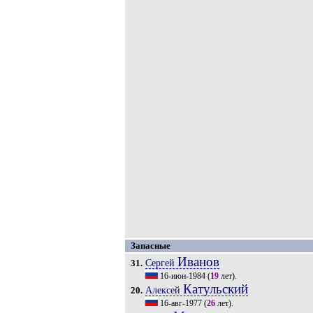
Запасные
Иванов
Сергей
31.
16-июн-1984
(
19
лет).
Катульский
Алексей
20.
16-авг-1977
(
26
лет).