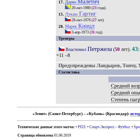
Малетич
Дарко
17.
20-окт-1980
(
23
года).
Гартиг
Лукаш
15.
28-окт-1976
(
27
лет).
Кинцл
Марек
28.
3-апр-1973
(
31
год).
Тренеры
Петржела
43
(
50
лет).
:
Властимил
=11 –8
Предупреждены Ландырев, Топчу, 
Статистика
Средний возр
Средний опы
Степень сыг
«Зенит» (Санкт-Петербург) – «Кубань» (Краснодар):
исто
Технические данные этого матча:
•
РПЛ
. •
Спорт-Экспресс - Футбол
. •
Spo
Страница обновлена
01.06.2019