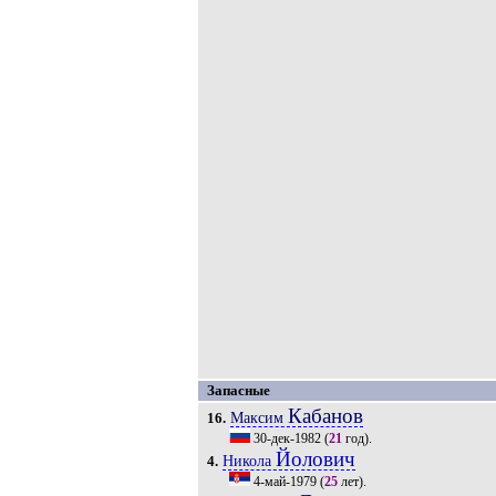
Запасные
Кабанов
Максим
16.
30-дек-1982
(
21
год).
Йолович
Никола
4.
4-май-1979
(
25
лет).