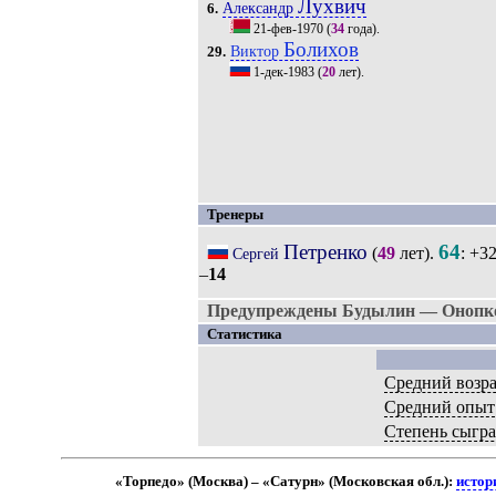
Лухвич
Александр
6.
21-фев-1970
(
34
года).
Болихов
Виктор
29.
1-дек-1983
(
20
лет).
Тренеры
Петренко
64
(
49
лет).
: +3
Сергей
–
14
Предупреждены Будылин — Онопк
Статистика
Средний возра
Средний опыт
Степень сыгр
«Торпедо» (Москва) – «Сатурн» (Московская обл.):
истор