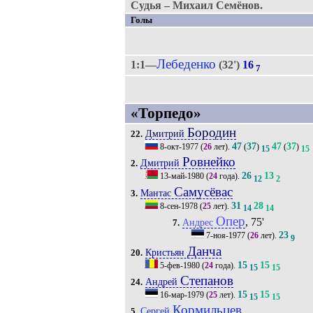
Судья – Михаил Семёнов.
Голы
Лебеденко
1:1—
(32')
16
7
«Торпедо»
Бородин
Дмитрий
22.
47
37
47
37
8-окт-1977
(
26
лет).
(
)
(
)
15
15
Ровнейко
Дмитрий
2.
26
13
13-май-1980
(
24
года).
12
2
Самусёвас
Мантас
3.
31
28
8-сен-1978
(
25
лет).
14
14
Опер
, 75'
Андрес
7.
23
7-ноя-1977
(
26
лет).
9
Данча
Кристьян
20.
15
15
5-фев-1980
(
24
года).
15
15
Степанов
Андрей
24.
15
15
16-мар-1979
(
25
лет).
15
15
Кормильцев
Сергей
5.