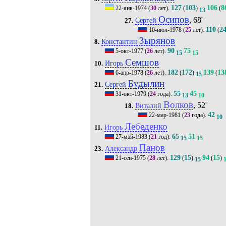
127
103
106
8
22-янв-1974
(
30
лет).
(
)
(
13
Осипов
, 68'
Сергей
27.
110
2
10-июл-1978
(
25
лет).
(
Зырянов
Константин
8.
90
75
5-окт-1977
(
26
лет).
15
15
Семшов
Игорь
10.
182
172
139
13
6-апр-1978
(
26
лет).
(
)
(
15
Будылин
Сергей
21.
55
45
31-окт-1979
(
24
года).
13
10
Волков
, 52'
Виталий
18.
42
22-мар-1981
(
23
года).
10
Лебеденко
Игорь
11.
65
51
27-май-1983
(
21
год).
15
15
Панов
Александр
23.
129
15
94
15
21-сен-1975
(
28
лет).
(
)
(
)
15