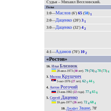
Судья – Михаил Веселовский.
Голы
Маслов
1:0—
(6')
65
(
58
)
1
Даценко
2:0—
(20')
3
1
Даценко
3:0—
(32')
4
2
Адамов
4:1—
(70')
10
2
«Ростов»
Близнюк
Илья
16.
79
74
78
73
28-июл-1973
(
30
лет).
(
)
(
)
4
4
Крушчич
Милош
3.
62
44
3-окт-1976
(
27
лет).
5
5
Рогочий
Антон
4.
77
65
23-янв-1982
(
22
года).
6
6
Даценко
Сергей
5.
72
68
10-дек-1977
(
26
лет).
4
4
Зване
, 78'
Джафет
10.