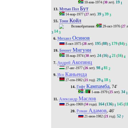
19
10-янв-1974
(
30
лет).
1
Бут
Мэтью Пол
13.
39
39
14-мар-1977
(
27
лет).
3
3
Койл
Тони
55.
/
29-окт-1976
(
27
л
14
3
3
Осинов
Михаил
6.
195
88
179
84
8-окт-1975
(
28
лет).
(
)
(
)
5
5
Мнгуни
Беннет
19.
24
16
21
16
18-мар-1974
(
30
лет).
(
)
(
)
4
4
Акопянц
Андрей
7.
98
81
27-авг-1977
(
26
лет).
4
2
Каньенда
Исо
9.
29
18
27-сен-1982
(
21
год).
6
5
Кампамба
, 74'
Гифт
14.
34
/
1-янв-1979
(
25
лет).
1
Маслов
Александр
11.
164
136
145
1
25-дек-1969
(
34
года).
(
)
(
1
Адамов
, 46'
Роман
20.
52
21-июн-1982
(
21
год).
7