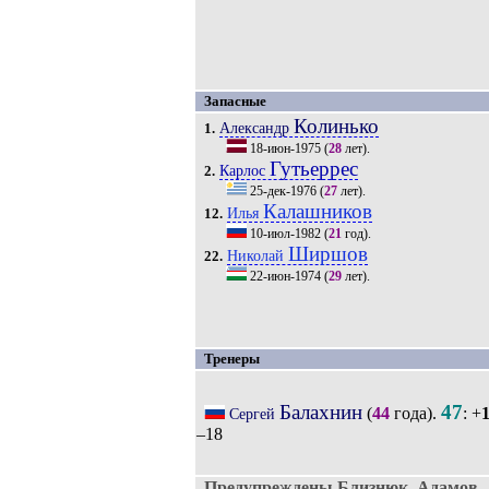
Запасные
Колинько
Александр
1.
18-июн-1975
(
28
лет).
Гутьеррес
Карлос
2.
25-дек-1976
(
27
лет).
Калашников
Илья
12.
10-июл-1982
(
21
год).
Ширшов
Николай
22.
22-июн-1974
(
29
лет).
Тренеры
Балахнин
47
(
44
года).
: +
Сергей
–18
Предупреждены Близнюк, Адамов 